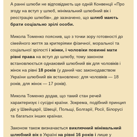
А ранні шлюби не відповідають ще одній Конвенції «Про
згоду на вступ у шлюб, мінімальний шлюбний вік і
реєстрацію шлюбів», де зазначено, що
шлюб мають
брати соціально зрілі особи.
Микола Томенко пояснив, що з точки зору готовності до
сімейного життя за критеріями фізичної, моральної та
соціальної зрілості
і жінки, і чоловіки повинні мати
рівні права
на вступ до шлюбу, тому законом
встановлюється однаковий шлюбний вік для чоловіків і
жінок на рівні
18 років
(у даний час законодавством
України шлюбний вік встановлено: для чоловіків — 18
років, для жінок — 17 років).
Микола Томенко додав, що такий стан речей
характеризує і сусідні країни. Зокрема, подібний принцип
діє у Швейцарії, Швеції, Польщі, Болгарії, Росії, Білорусі
та багатьох інших країнах.
Законом також визначається
виключний мінімальний
шлюбний вік
в Україні
на рівні 16 років і
лише у