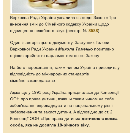
Верховна Рада України ухвалила сьогодні Закон «Про
внесення змін до Сімейного кодексу України щодо
підвищення шлюбного віку» (реєстр. №
8588
)
Один із авторів цього документу, Заступник Голови
Верховної Ради України
Микола Томенко
позитивно
оцінює прийняття парламентом цього Закону.
На його переконання, таким чином Україна приводить у
відповідність до міжнародних стандартів
сімейне законодавство.
Адже ще у 1991 році Україна приєдналася до Конвенції
ООН про права дитини, взявши таким чином на себе
зобов‘язання впроваджувати на національному рівні
забезпечення та захист дитини. А відповідно до ст. 2
Конвенції ООН «Про права дитини»
дитиною є кожна
особа, яка не досягла 18-річного віку
.