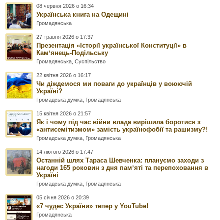
08 червня 2026 о 16:34
Українська книга на Одещині
Громадянська
27 травня 2026 о 17:37
Презентація «Історії української Конституції» в
Камʼянець-Подільську
Громадянська
,
Суспільство
22 квітня 2026 о 16:17
Чи діждемося ми поваги до українців у воюючій
Україні?
Громадська думка
,
Громадянська
15 квітня 2026 о 21:57
Як і чому під час війни влада вирішила боротися з
«антисемітизмом» замість українофобії та рашизму?!
Громадська думка
,
Громадянська
14 лютого 2026 о 17:47
Останній шлях Тараса Шевченка: плануємо заходи з
нагоди 165 роковин з дня памʼяті та перепоховання в
Україні
Громадська думка
,
Громадянська
05 січня 2026 о 20:39
«7 чудес України» тепер у YouTube!
Громадянська