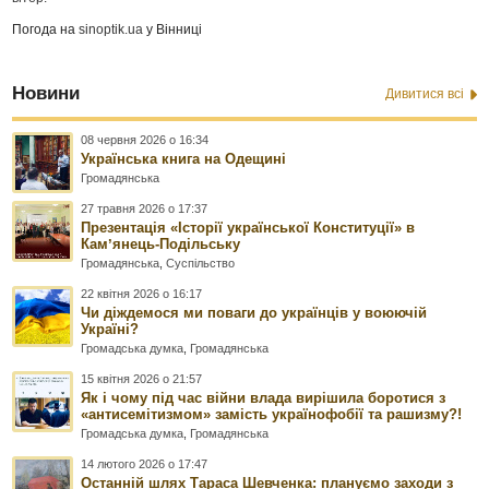
Погода на
sinoptik.ua
у Вінниці
Новини
Дивитися всі
08 червня 2026 о 16:34
Українська книга на Одещині
Громадянська
27 травня 2026 о 17:37
Презентація «Історії української Конституції» в
Камʼянець-Подільську
Громадянська
,
Суспільство
22 квітня 2026 о 16:17
Чи діждемося ми поваги до українців у воюючій
Україні?
Громадська думка
,
Громадянська
15 квітня 2026 о 21:57
Як і чому під час війни влада вирішила боротися з
«антисемітизмом» замість українофобії та рашизму?!
Громадська думка
,
Громадянська
14 лютого 2026 о 17:47
Останній шлях Тараса Шевченка: плануємо заходи з