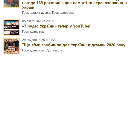
нагоди 165 роковин з дня памʼяті та перепоховання в
Україні
Громадська думка
,
Громадянська
05 січня 2026 о 20:39
«7 чудес України» тепер у YouTube!
Громадянська
29 грудня 2025 о 21:22
"Що я/ми зробив/ли для України: підсумки 2026 року
Громадянська
,
Суспільство