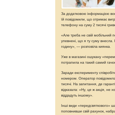
За додатковою інформацією вон
їй повідомили, що отримає виг
телефону на суму 2 тисячі грив
«Але треба не свій мобільний по
упевнені, що я ту суму внесла. 
годину», — розповіла киянка.
Уже в магазині ошукану «пере
потрапила на такий самий гачок
Заради експерименту співробіт
номером. Оператор повідомила 
тисячі. На запитання, де гарант
відказала: «Ну, це ж акція, не 
віддадуть іншому».
Інші види «передсвяткового» ш
поповнивши свій рахунок, набр