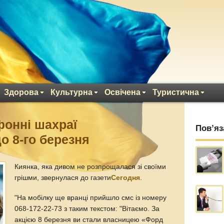
Здорова
Культурна
Освічена
Туристична
фонні шахраї
Пов’яз
о 8-го березня
Киянка, яка дивом не розпрощалася зі своїми
грішми, звернулася до газети
Сегодня
.
"На мобілку ще вранці прийшло смс із номеру
068-172-22-73 з таким текстом: "Вітаємо. За
акцією 8 березня ви стали власницею «Форд