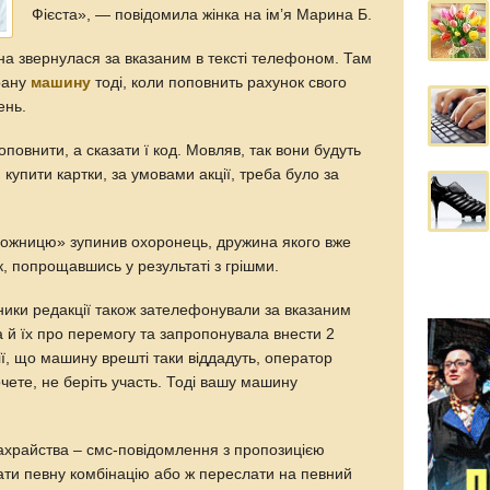
Фієста», — повідомила жінка на ім’я Марина Б.
а звернулася за вказаним в тексті телефоном. Там
рану
машину
тоді, коли поповнить рахунок свого
ень.
повнити, а сказати ї код. Мовляв, так вони будуть
І купити картки, за умовами акції, треба було за
можницю» зупинив охоронець, дружина якого вже
, попрощавшись у результаті з грішми.
ники редакції також зателефонували за вказаним
й їх про перемогу та запропонувала внести 2
ії, що машину врешті таки віддадуть, оператор
хочете, не беріть участь. Тоді вашу машину
ахрайства – смс-повідомлення з пропозицією
ати певну комбінацію або ж переслати на певний