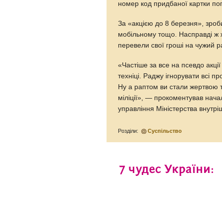
номер код придбаної картки по
За «акцією до 8 березня», зро
мобільному тощо. Насправді ж 
перевели свої гроші на чужий р
«Частіше за все на псевдо акції
техніці. Раджу ігнорувати всі пр
Ну а раптом ви стали жертвою 
міліції», — прокоментував начал
управління Міністерства внутріш
Розділи:
Суспільство