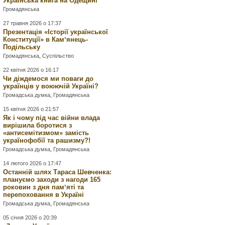
Українська книга на Одещині
Громадянська
27 травня 2026 о 17:37
Презентація «Історії української
Конституції» в Камʼянець-
Подільську
Громадянська
,
Суспільство
22 квітня 2026 о 16:17
Чи діждемося ми поваги до
українців у воюючій Україні?
Громадська думка
,
Громадянська
15 квітня 2026 о 21:57
Як і чому під час війни влада
вирішила боротися з
«антисемітизмом» замість
українофобії та рашизму?!
Громадська думка
,
Громадянська
14 лютого 2026 о 17:47
Останній шлях Тараса Шевченка:
плануємо заходи з нагоди 165
роковин з дня памʼяті та
перепоховання в Україні
Громадська думка
,
Громадянська
05 січня 2026 о 20:39