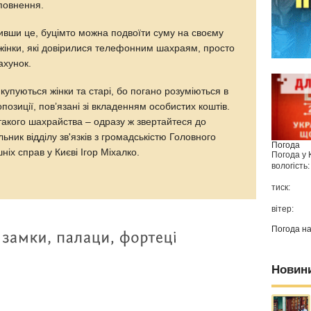
повнення.
бивши це, буцімто можна подвоїти суму на своєму
жінки, які довірилися телефонним шахраям, просто
ахунок.
 купуються жінки та старі, бо погано розуміються в
опозиції, пов’язані зі вкладенням особистих коштів.
такого шахрайства – одразу ж звертайтеся до
ьник відділу зв'язків з громадськістю Головного
Погода
ніх справ у Києві Ігор Міхалко.
Погода у
вологість:
тиск:
вітер:
Погода н
Новин