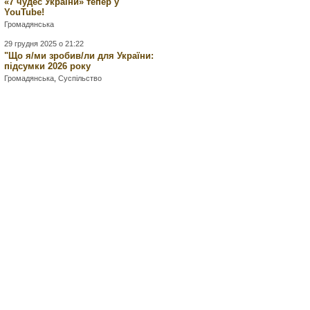
«7 чудес України» тепер у
YouTube!
Громадянська
29 грудня 2025 о 21:22
"Що я/ми зробив/ли для України:
підсумки 2026 року
Громадянська
,
Суспільство