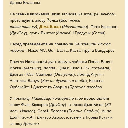
Даном Баланом.
На звання виконавця, який записав
Найкращий альбом
,
претендують знову Йолка (
Все точки
расставлены)
,
Діма Білан
(
Мечтатели
), Філіп Кіркоров
(
ДруGoy
), групи Винтаж (
Анечка
) і Градусы (
Голая
).
Серед претендентів на премію за
Найкращий хіп-хоп
проект
- Noize MC, Guf, Баста, Каста і група Банд'Ерос.
Приз за Найкращий дует можуть забрати Павло Воля і
Йолка (
Мальчик
), Лоліта і Quest Pistols (
Ты похудела
),
Джиган і Юля Савічева (
Отпусти
), Леонід Агутін і
Анжеліка Варум (
Как не думать о тебе
), Крістіна
Орбакайте і Дискотека Авария (
Прогноз погоды
).
У номінації
Найкраще концертне шоу
представлені
знову Філіп Кіркоров (
ДруGoy
), а також Діма Білан (
30
лет. Начало
), Сергій Лазарев (
Биение Сердца
), Аніта
Цой (
Твоя А
) і Дмитро Хворостовський з Ігорем Крутим
за шоу
Дежавю.