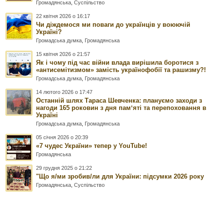
Громадянська
,
Суспільство
22 квітня 2026 о 16:17
Чи діждемося ми поваги до українців у воюючій
Україні?
Громадська думка
,
Громадянська
15 квітня 2026 о 21:57
Як і чому під час війни влада вирішила боротися з
«антисемітизмом» замість українофобії та рашизму?!
Громадська думка
,
Громадянська
14 лютого 2026 о 17:47
Останній шлях Тараса Шевченка: плануємо заходи з
нагоди 165 роковин з дня памʼяті та перепоховання в
Україні
Громадська думка
,
Громадянська
05 січня 2026 о 20:39
«7 чудес України» тепер у YouTube!
Громадянська
29 грудня 2025 о 21:22
"Що я/ми зробив/ли для України: підсумки 2026 року
Громадянська
,
Суспільство