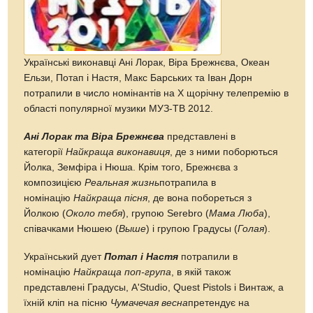
Українські виконавці Ані Лорак, Віра Брежнєва, Океан
Ельзи, Потап і Настя, Макс Барських та Іван Дорн
потрапили в число номінантів на X щорічну телепремію в
області популярної музики МУЗ-ТВ 2012.
Ані Лорак та Віра Брежнєва
представлені в
категорії
Найкраща виконавиця
, де з ними поборються
Йолка, Земфіра і Нюша. Крім того, Брежнєва з
композицією
Реальная жизнь
потрапила в
номінацію
Найкраща пісня
, де вона побореться з
Йолкою (
Около тебя
), групою Serebro (
Мама Люба
),
співачками Нюшею (
Выше
) і групою Градусы (
Голая
).
Український дует
Потап і Настя
потрапили в
номінацію
Найкраща поп-група
, в якій також
представлені Градусы, A'Studio, Quest Pistols і Винтаж, а
їхній кліп на пісню
Чумачечая весна
претендує на