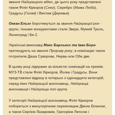
звання
Найкращого відео
, де цього року представлені
також Філіп Кіркоров (
Снег
), Серебро (
Мама Люба
),
Градусы (
Голая
) і Винтаж (
Деревья
).
Океан Ельз
и боротимуться за звання
Найкращої рок-
групи
, їхными конкурентами стали Звери, Мумий Троль,
Ленинград і Би-2.
Українські виконавці
Макс Барських та Іван Борн
претендують на звання
Прориву року
, в номінацію також
потрапили Даша Суворова, Нервы или Обе две.
В цьому році лідерами за кількістю номінацій на премію
МУЗ-ТВ стали Філіп Кіркоров, Йолка і Градусы. Вони
представлені відразу в чотирьох з одинадцяти категорій,
серед яких
Найкращий виконавець, Найкраща
виконавиця
і
Найкраща поп-група.
У категорії
Найкращий виконавець
Філіп Кіркоров
побореться з минулорічним переможцем Дімою Біланом,
а також Сергієм Лазарєвим, Григорієм Лепсом і