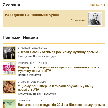
7 серпня
Інші дати
Народився Пантелеймон Куліш
Розгорнути
Пов’язані Новини
18 березня 2011 о 14:11
«Океан Ельзи» отримав російську музичну премію
Культурна
,
Новини культури
19 вересня 2012 о 14:49
Відразу п'ять українських артистів змагатимуться за
музичну премію МTV
Новини культури
27 жовтня 2011 о 14:50
У цьому році вперше в Україні вручать музичну
премію YUNA
Культурна
,
Новини культури
06 січня 2012 о 11:29
Визначено претендентів 2011 на Шевченківську премію