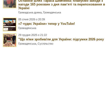
Останній шлях Тараса Шевченка: плануємо заходи з
нагоди 165 роковин з дня памʼяті та перепоховання в
Україні
Громадська думка
,
Громадянська
05 січня 2026 о 20:39
«7 чудес України» тепер у YouTube!
Громадянська
29 грудня 2025 о 21:22
"Що я/ми зробив/ли для України: підсумки 2026 року
Громадянська
,
Суспільство