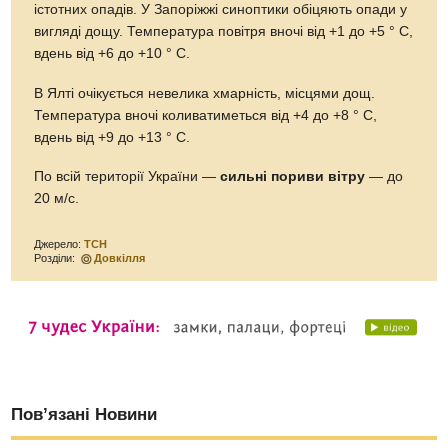
істотних опадів. У Запоріжжі синоптики обіцяють опади у
вигляді дощу. Температура повітря вночі від +1 до +5 ° С,
вдень від +6 до +10 ° C.
В Ялті очікується невелика хмарність, місцями дощ.
Температура вночі коливатиметься від +4 до +8 ° С,
вдень від +9 до +13 ° C.
По всій території України —
сильні пориви вітру
— до
20 м/с.
Джерело:
ТСН
Розділи:
Довкілля
Пов’язані Новини