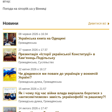
вітер:
Погода на
sinoptik.ua
у Вінниці
Новини
Дивитися всі
08 червня 2026 о 16:34
Українська книга на Одещині
Громадянська
27 травня 2026 о 17:37
Презентація «Історії української Конституції» в
Камʼянець-Подільську
Громадянська
,
Суспільство
22 квітня 2026 о 16:17
Чи діждемося ми поваги до українців у воюючій
Україні?
Громадська думка
,
Громадянська
15 квітня 2026 о 21:57
Як і чому під час війни влада вирішила боротися з
«антисемітизмом» замість українофобії та рашизму?!
Громадська думка
,
Громадянська
14 лютого 2026 о 17:47