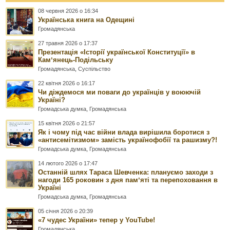
08 червня 2026 о 16:34
Українська книга на Одещині
Громадянська
27 травня 2026 о 17:37
Презентація «Історії української Конституції» в
Камʼянець-Подільську
Громадянська
,
Суспільство
22 квітня 2026 о 16:17
Чи діждемося ми поваги до українців у воюючій
Україні?
Громадська думка
,
Громадянська
15 квітня 2026 о 21:57
Як і чому під час війни влада вирішила боротися з
«антисемітизмом» замість українофобії та рашизму?!
Громадська думка
,
Громадянська
14 лютого 2026 о 17:47
Останній шлях Тараса Шевченка: плануємо заходи з
нагоди 165 роковин з дня памʼяті та перепоховання в
Україні
Громадська думка
,
Громадянська
05 січня 2026 о 20:39
«7 чудес України» тепер у YouTube!
Громадянська