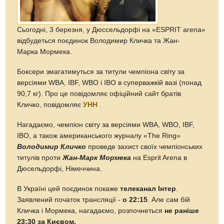
Сьогодні, 3 березня, у Дюссельдорфі на «ESPRIT arena»
відбудеться поєдинок Володимир Кличка та Жан-
Марка Мормека.
Боксери змагатимуться за титули чемпіона світу за
версіями WBA, IBF, WBO і IBO в суперважкій вазі (понад
90,7 кг). Про це повідомляє офіційний сайт братів
Кличко, повідомляє
УНН
.
Нагадаємо, чемпіон світу за версіями WBA, WBO, IBF,
IBO, а також американського журналу «The Ring»
Володимир Кличко
проведе захист своїх чемпіонських
титулів проти
Жан-Марк Мормека
на Esprit Arena в
Дюсельдорфі, Німеччина.
В Україні цей поєдинок покаже
телеканал Інтер
.
Заявлений початок трансляції -
о 22:15
. Але сам бій
Кличка і Мормека, нагадаємо, розпочнеться
не раніше
23:30 за Києвом.