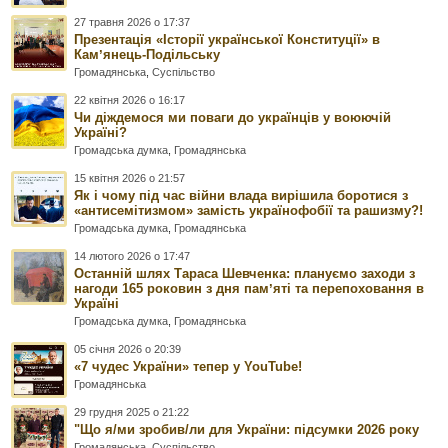
27 травня 2026 о 17:37
Презентація «Історії української Конституції» в
Камʼянець-Подільську
Громадянська
,
Суспільство
22 квітня 2026 о 16:17
Чи діждемося ми поваги до українців у воюючій
Україні?
Громадська думка
,
Громадянська
15 квітня 2026 о 21:57
Як і чому під час війни влада вирішила боротися з
«антисемітизмом» замість українофобії та рашизму?!
Громадська думка
,
Громадянська
14 лютого 2026 о 17:47
Останній шлях Тараса Шевченка: плануємо заходи з
нагоди 165 роковин з дня памʼяті та перепоховання в
Україні
Громадська думка
,
Громадянська
05 січня 2026 о 20:39
«7 чудес України» тепер у YouTube!
Громадянська
29 грудня 2025 о 21:22
"Що я/ми зробив/ли для України: підсумки 2026 року
Громадянська
,
Суспільство