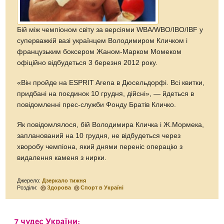
Бій між чемпіоном світу за версіями WBA/WBO/IBO/IBF у
суперважкій вазі українцем Володимиром Кличком і
французьким боксером Жаном-Марком Момеком
офіційно відбудеться 3 березня 2012 року.
«Він пройде на ESPRIT Arena в Дюсельдорфі. Всі квитки,
придбані на поєдинок 10 грудня, дійсні», — йдеться в
повідомленні прес-служби Фонду Братів Кличко.
Як повідомлялося, бій Володимира Кличка і Ж.Мормека,
запланований на 10 грудня, не відбудеться через
хворобу чемпіона, який днями переніс операцію з
видалення каменя з нирки.
Джерело:
Дзеркало тижня
Розділи:
Здорова
Спорт в Україні