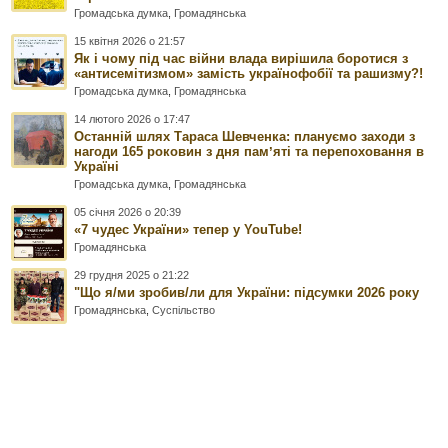
Громадська думка
,
Громадянська
15 квітня 2026 о 21:57
Як і чому під час війни влада вирішила боротися з
«антисемітизмом» замість українофобії та рашизму?!
Громадська думка
,
Громадянська
14 лютого 2026 о 17:47
Останній шлях Тараса Шевченка: плануємо заходи з
нагоди 165 роковин з дня памʼяті та перепоховання в
Україні
Громадська думка
,
Громадянська
05 січня 2026 о 20:39
«7 чудес України» тепер у YouTube!
Громадянська
29 грудня 2025 о 21:22
"Що я/ми зробив/ли для України: підсумки 2026 року
Громадянська
,
Суспільство