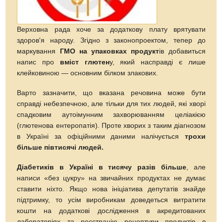
Верховна рада хоче за додаткову плату врятувати
здоров'я народу. Згідно з законопроектом, тепер до
маркування
ГМО на упаковках продукт
ів добавиться
напис про
вміст глютен
у, який насправді є лише
клейковиною — основним білком злакових.
Варто зазначити, що вказана речовина може бути
справді небезпечною, але тільки для тих людей, які хворі
спадковим аутоімунним захворюванням целіакією
(глютенова ентеропатія). Проте хворих з таким діагнозом
в Україні за офіційними даними налічується
трохи
більше півтисячі людей.
Діабетиків в Україні в тисячу разів більше
, але
написи «без цукру» на звичайних продуктах не думає
ставити ніхто. Якщо нова ініціатива депутатів знайде
підтримку, то усім виробникам доведеться витратити
кошти на додаткові дослідження в акредитованих
лабораторіях та реєстрацію рецептури продуктів в