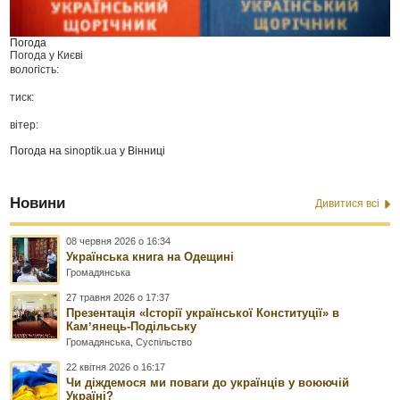
Погода
Погода у
Києві
вологість:
тиск:
вітер:
Погода на
sinoptik.ua
у Вінниці
Новини
Дивитися всі
08 червня 2026 о 16:34
Українська книга на Одещині
Громадянська
27 травня 2026 о 17:37
Презентація «Історії української Конституції» в
Камʼянець-Подільську
Громадянська
,
Суспільство
22 квітня 2026 о 16:17
Чи діждемося ми поваги до українців у воюючій
Україні?