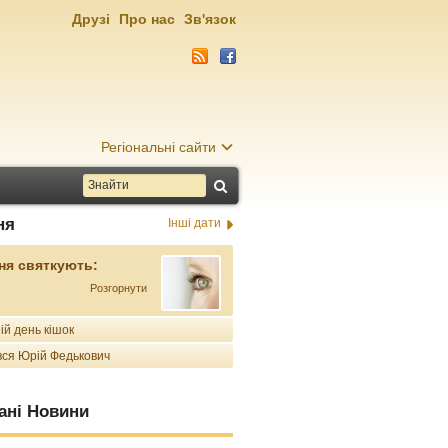
Друзі
Про нас
Зв'язок
Регіональні сайти
ня
Інші дати
ня святкують:
Розгорнути
ій день кішок
ся Юрій Федькович
ані Новини