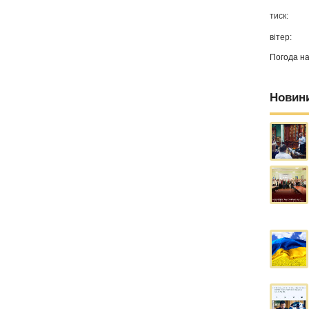
тиск:
вітер:
Погода н
Новин