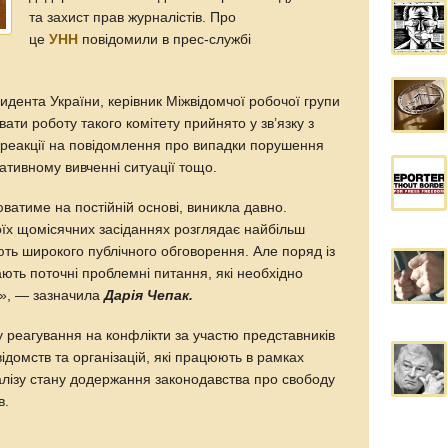
та захист прав журналістів. Про
це
УНН
повідомили в прес-службі
дента України, керівник Міжвідомчої робочої групи
ати роботу такого комітету прийнято у зв’язку з
реакції на повідомлення про випадки порушення
ративному вивченні ситуації тощо.
юватиме на постійній основі, виникла давно.
оїх щомісячних засіданнях розглядає найбільш
ють широкого публічного обговорення. Але поряд із
ають поточні проблемні питання, які необхідно
у», — зазначила
Дарія Чепак.
у реагування на конфлікти за участю представників
ідомств та організацій, які працюють в рамках
алізу стану додержання законодавства про свободу
в.