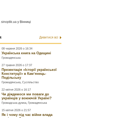
а
sinoptik.ua
у Вінниці
и
Дивитися всі
08 червня 2026 о 16:34
Українська книга на Одещині
Громадянська
27 травня 2026 о 17:37
Презентація «Історії української
Конституції» в Камʼянець-
Подільську
Громадянська
,
Суспільство
22 квітня 2026 о 16:17
Чи діждемося ми поваги до
українців у воюючій Україні?
Громадська думка
,
Громадянська
15 квітня 2026 о 21:57
Як і чому під час війни влада