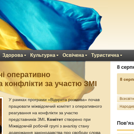
Здорова
Культурна
Освічена
Туристична
8 серп
ні оперативно
8 серп
а конфлікти за участю ЗМІ
Всесвітн
У рамках програми «Відкрита розмова» почав
працювати міжвідомчий комітет з оперативного
Народив
реагування на конфлікти за участю
представників ЗМІ
. Комітет
створено при
Пов’яз
Міжвідомчій робочій групі з аналізу стану
додержання законодавства про свободу слова