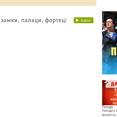
Погода
Погода у
вологість: