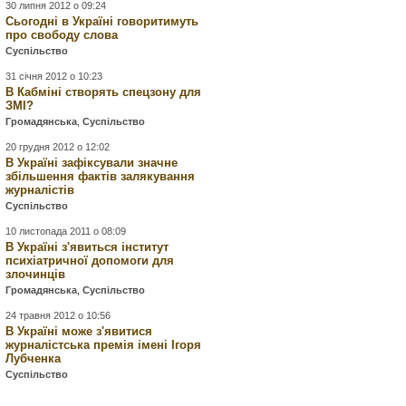
30 липня 2012 о 09:24
Сьогодні в Україні говоритимуть
про свободу слова
Суспільство
31 січня 2012 о 10:23
В Кабміні створять спецзону для
ЗМІ?
Громадянська
,
Суспільство
20 грудня 2012 о 12:02
В Україні зафіксували значне
збільшення фактів залякування
журналістів
Суспільство
10 листопада 2011 о 08:09
В Україні з'явиться інститут
психіатричної допомоги для
злочинців
Громадянська
,
Суспільство
24 травня 2012 о 10:56
В Україні може з'явитися
журналістська премія імені Ігоря
Лубченка
Суспільство