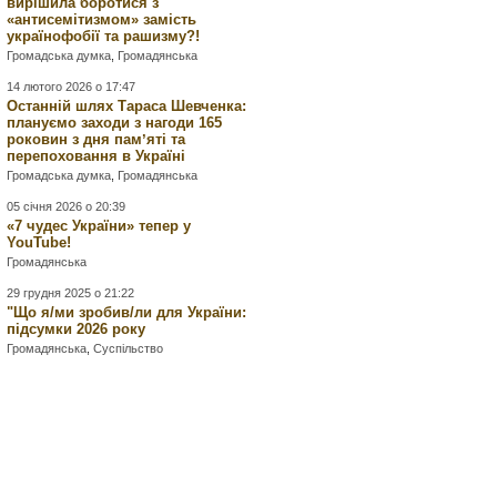
вирішила боротися з
«антисемітизмом» замість
українофобії та рашизму?!
Громадська думка
,
Громадянська
14 лютого 2026 о 17:47
Останній шлях Тараса Шевченка:
плануємо заходи з нагоди 165
роковин з дня памʼяті та
перепоховання в Україні
Громадська думка
,
Громадянська
05 січня 2026 о 20:39
«7 чудес України» тепер у
YouTube!
Громадянська
29 грудня 2025 о 21:22
"Що я/ми зробив/ли для України:
підсумки 2026 року
Громадянська
,
Суспільство