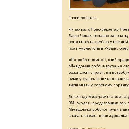
Глави держави.
Як заявила Прес-секретар Прези
Дарія Чепак, рішення започаткув
нагальною потребою у швидкій 
прав журналістів в Україні, опе
«Потреба в комітеті, який прац
Міжвідомча робоча група на св
резонансні справи, які потребу
ними у журналістів часто виник
вирішувати у робочому порядк
До складу міжвідомчого комітет
ЗМІ входять представники всіх в
Міжвідомчої робочої групи з ан
слова та захист прав журналісті
Розділи:
Суспільство