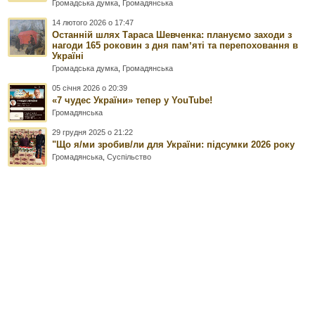
Громадська думка
,
Громадянська
14 лютого 2026 о 17:47
Останній шлях Тараса Шевченка: плануємо заходи з
нагоди 165 роковин з дня памʼяті та перепоховання в
Україні
Громадська думка
,
Громадянська
05 січня 2026 о 20:39
«7 чудес України» тепер у YouTube!
Громадянська
29 грудня 2025 о 21:22
"Що я/ми зробив/ли для України: підсумки 2026 року
Громадянська
,
Суспільство