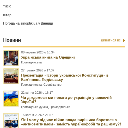
тиск:
вітер:
Погода на
sinoptik.ua
у Вінниці
Новини
Дивитися всі
08 червня 2026 о 16:34
Українська книга на Одещині
Громадянська
27 травня 2026 о 17:37
Презентація «Історії української Конституції» в
Камʼянець-Подільську
Громадянська
,
Суспільство
22 квітня 2026 о 16:17
Чи діждемося ми поваги до українців у воюючій
Україні?
Громадська думка
,
Громадянська
15 квітня 2026 о 21:57
Як і чому під час війни влада вирішила боротися з
«антисемітизмом» замість українофобії та рашизму?!