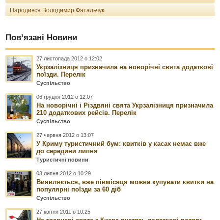
Народився Володимир Фатальчук
Пов’язані Новини
27 листопада 2012 о 12:02
Укрзалізниця призначила на новорічні свята додаткові
поїзди. Перелік
Суспільство
06 грудня 2012 о 12:07
На новорічні і Різдвяні свята Укрзалізниця призначила
210 додаткових рейсів. Перелік
Суспільство
27 червня 2012 о 13:07
У Криму туристичний бум: квитків у касах немає вже
до середини липня
Туристичні новини
03 липня 2012 о 10:29
Виявляється, вже півмісяця можна купувати квитки на
популярні поїзди за 60 діб
Суспільство
27 квітня 2011 о 10:25