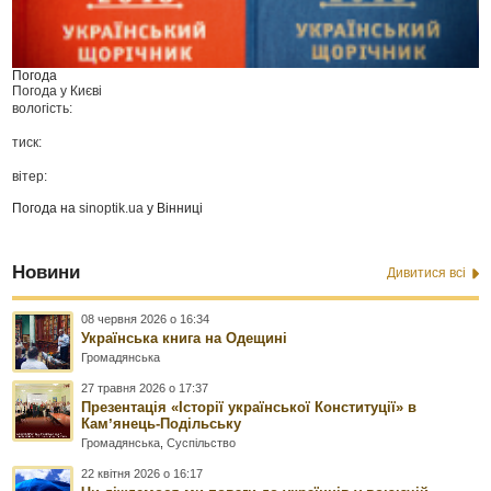
Погода
Погода у
Києві
вологість:
тиск:
вітер:
Погода на
sinoptik.ua
у Вінниці
Новини
Дивитися всі
08 червня 2026 о 16:34
Українська книга на Одещині
Громадянська
27 травня 2026 о 17:37
Презентація «Історії української Конституції» в
Камʼянець-Подільську
Громадянська
,
Суспільство
22 квітня 2026 о 16:17