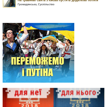
На травневі свята з Києва пустять додаткові потяги
Громадянська
,
Суспільство