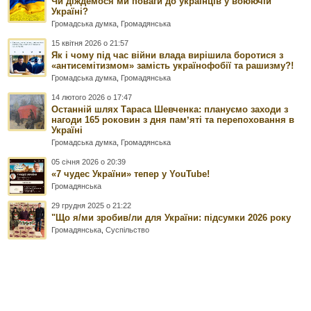
Чи діждемося ми поваги до українців у воюючій
Україні?
Громадська думка
,
Громадянська
15 квітня 2026 о 21:57
Як і чому під час війни влада вирішила боротися з
«антисемітизмом» замість українофобії та рашизму?!
Громадська думка
,
Громадянська
14 лютого 2026 о 17:47
Останній шлях Тараса Шевченка: плануємо заходи з
нагоди 165 роковин з дня памʼяті та перепоховання в
Україні
Громадська думка
,
Громадянська
05 січня 2026 о 20:39
«7 чудес України» тепер у YouTube!
Громадянська
29 грудня 2025 о 21:22
"Що я/ми зробив/ли для України: підсумки 2026 року
Громадянська
,
Суспільство