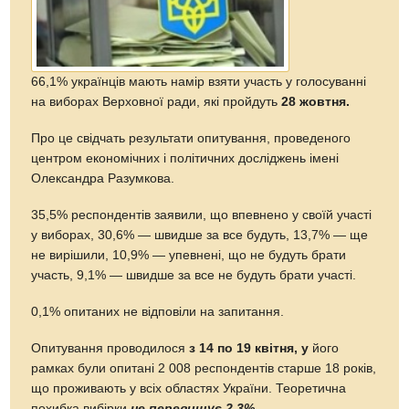
66,1% українців мають намір взяти участь у голосуванні
на виборах Верховної ради, які пройдуть
28 жовтня.
Про це свідчать результати опитування, проведеного
центром економічних і політичних досліджень імені
Олександра Разумкова.
35,5% респондентів заявили, що впевнено у своїй участі
у виборах, 30,6% — швидше за все будуть, 13,7% — ще
не вирішили, 10,9% — упевнені, що не будуть брати
участь, 9,1% — швидше за все не будуть брати участі.
0,1% опитаних не відповіли на запитання.
Опитування проводилося
з 14 по 19 квітня, у
його
рамках були опитані 2 008 респондентів старше 18 років,
що проживають у всіх областях України. Теоретична
похибка вибірки
не перевищує 2,3%
.