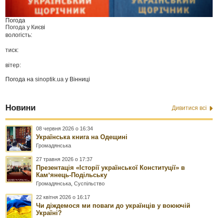
Погода
Погода у
Києві
вологість:
тиск:
вітер:
Погода на
sinoptik.ua
у Вінниці
Новини
Дивитися всі
08 червня 2026 о 16:34
Українська книга на Одещині
Громадянська
27 травня 2026 о 17:37
Презентація «Історії української Конституції» в
Камʼянець-Подільську
Громадянська
,
Суспільство
22 квітня 2026 о 16:17
Чи діждемося ми поваги до українців у воюючій
Україні?