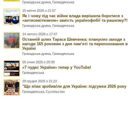
Громадська думка
,
Громадянська
15 квітня 2026 о 21:57
Як і чому під час війни влада вирішила боротися з
«антисемітизмом» замість українофобії та рашизму?!
Громадська думка
,
Громадянська
14 лютого 2026 о 17:47
Останній шлях Тараса Шевченка: плануємо заходи з
нагоди 165 роковин з дня памʼяті та перепоховання в
Україні
Громадська думка
,
Громадянська
05 січня 2026 о 20:39
«7 чудес України» тепер у YouTube!
Громадянська
29 грудня 2025 о 21:22
"Що я/ми зробив/ли для України: підсумки 2026 року
Громадянська
,
Суспільство