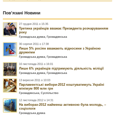
Пов’язані Новини
27 грудня 2011 о 15:35
Третина українців вважає Президента розчаруванням
року
Громадська думка
,
Громадянська
30 серпня 2011 о 17:38
Лише 5% росіян вважають відносини з Україною
дружніми
Громадська думка
,
Громадянська
10 листопада 2011 о 16:01
Лише 6% українців підтримують діяльність міліції
Громадська думка
,
Громадянська
13 вересня 2011 о 10:03
Парламентські вибори-2012 коштуватимуть Україні
мінімум 800 млн грн
Громадянська
,
Суспільство
12 листопада 2012 о 14:31
На виборах-2012 найменш активною була молодь, –
соціологи
Громадська думка