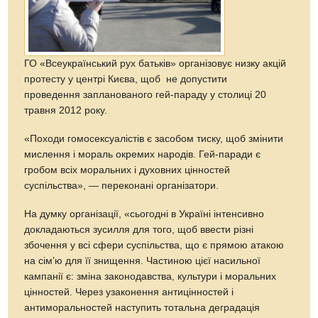
ГО «Всеукраїнський рух батьків» організовує низку акцій
протесту у центрі Києва, щоб не допустити
проведення запланованого гей-параду у столиці 20
травня 2012 року.
«Походи гомосексуалістів є засобом тиску, щоб змінити
мислення і мораль окремих народів. Гей-паради є
гробом всіх моральних і духовних цінностей
суспільства», — переконані організатори.
На думку організації, «сьогодні в Україні інтенсивно
докладаються зусилля для того, щоб ввести різні
збочення у всі сфери суспільства, що є прямою атакою
на сім’ю для її знищення. Частиною цієї насильної
кампанії є: зміна законодавства, культури і моральних
цінностей. Через узаконення антицінностей і
антиморальностей наступить тотальна деградація