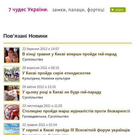
Пов’язані Новини
22 березня 2012 о 14:07
В кінці травня у Києві вперше пройде гей-парад
Суспільство
28 вересня 2011 о 08:15
У Києві пройде серія етнодискотек
Культурна
,
Новини культури
26 квітня 2012 о 13:16
У цьому році в Києві не буде гей-параду
Суспільство
23 листопада 2011 о 11:03
Столицею пройде марш журналістів проти безкарності
Громадянська
,
Суспільство
22 травня 2011 о 01:04
У серпні в Києві пройде ІІІ Всесвітній форум українців