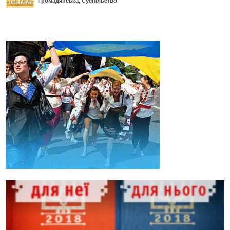
Громадянська
,
Суспільство