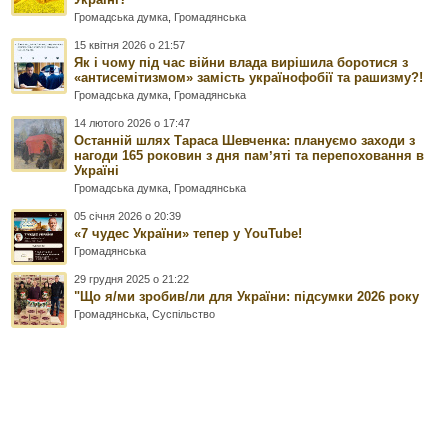
Громадська думка
,
Громадянська
15 квітня 2026 о 21:57
Як і чому під час війни влада вирішила боротися з
«антисемітизмом» замість українофобії та рашизму?!
Громадська думка
,
Громадянська
14 лютого 2026 о 17:47
Останній шлях Тараса Шевченка: плануємо заходи з
нагоди 165 роковин з дня памʼяті та перепоховання в
Україні
Громадська думка
,
Громадянська
05 січня 2026 о 20:39
«7 чудес України» тепер у YouTube!
Громадянська
29 грудня 2025 о 21:22
"Що я/ми зробив/ли для України: підсумки 2026 року
Громадянська
,
Суспільство