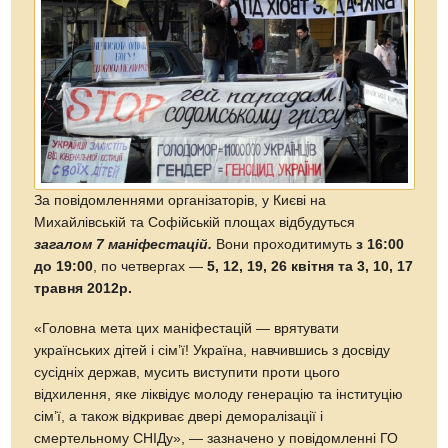
За повідомленнями організаторів, у Києві на
Михайлівській та Софійській площах відбудуться
загалом 7 маніфестацій.
Вони проходитимуть
з 16:00
до 19:00
, по четвергах —
5, 12, 19, 26 квітня та 3, 10, 17
травня 2012р.
«Головна мета цих маніфестацій — врятувати
українських дітей і сім’ї! Україна, навчившись з досвіду
сусідніх держав, мусить виступити проти цього
відхилення, яке ліквідує молоду генерацію та інституцію
сім’ї, а також відкриває двері деморалізації і
смертельному СНІДу», — зазначено у повідомленні ГО