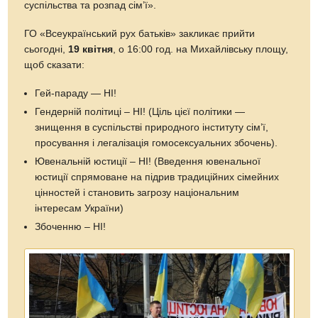
суспільства та розпад сім’ї».
ГО «Всеукраїнський рух батьків» закликає прийти
сьогодні,
19 квітня
, о 16:00 год. на Михайлівську площу,
щоб сказати:
Гей-параду — НІ!
Гендерній політиці – НІ! (Ціль цієї політики —
знищення в суспільстві природного інституту сім’ї,
просування і легалізація гомосексуальних збочень).
Ювенальній юстиції – НІ! (Введення ювенальної
юстиції спрямоване на підрив традиційних сімейних
цінностей і становить загрозу національним
інтересам України)
Збоченню – НІ!