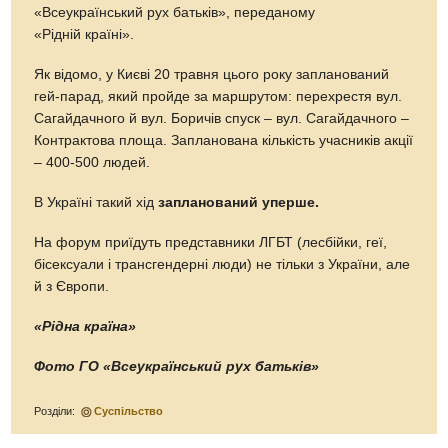
«Всеукраїнський рух батьків», переданому
«Рідній країні».
Як відомо, у Києві 20 травня цього року запланований
гей-парад, який пройде за маршрутом: перехрестя вул.
Сагайдачного й вул. Боричів спуск – вул. Сагайдачного –
Контрактова площа. Запланована кількість учасників акції
– 400-500 людей.
В Україні такий хід
запланований уперше.
На форум приїдуть представники ЛГБТ (лесбійки, геї,
бісексуали і трансгендерні люди) не тільки з України, але
й з Європи.
«Рідна країна»
Фото ГО «Всеукраїнський рух батьків»
Розділи:
Суспільство