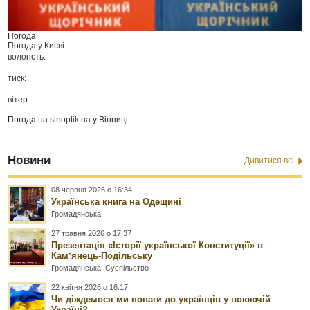
Погода
Погода у
Києві
вологість:
тиск:
вітер:
Погода на
sinoptik.ua
у Вінниці
Новини
Дивитися всі
08 червня 2026 о 16:34
Українська книга на Одещині
Громадянська
27 травня 2026 о 17:37
Презентація «Історії української Конституції» в
Камʼянець-Подільську
Громадянська
,
Суспільство
22 квітня 2026 о 16:17
Чи діждемося ми поваги до українців у воюючій
Україні?