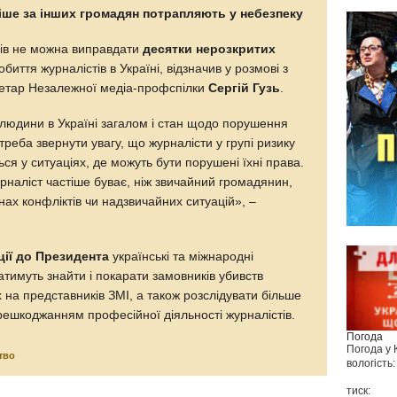
іше за інших громадян потрапляють у небезпеку
ів не можна виправдати
десятки нерозкритих
обиття журналістів в Україні, відзначив у розмові з
етар Незалежної медіа-профспілки
Сергій Гузь
.
людини в Україні загалом і стан щодо порушення
 треба звернути увагу, що журналісти у групі ризику
ся у ситуаціях, де можуть бути порушені їхні права.
рналіст частіше буває, ніж звичайний громадянин,
онах конфліктів чи надзвичайних ситуацій», –
ції до Президента
українські та міжнародні
атимуть знайти і покарати замовників убивств
х на представників ЗМІ, а також розслідувати більше
ерешкоджанням професійної діяльності журналістів.
Погода
Погода у
тво
вологість:
тиск: