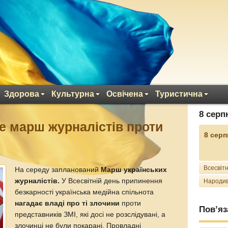
Здорова
Культурна
Освічена
Туристична
8 серп
 марш журналістів проти
8 серп
Всесвітн
На середу запланований
Марш українських
журналістів.
У Всесвітній день припинення
Народив
безкарності українська медійна спільнота
нагадає владі про ті злочини
проти
Пов’яз
представників ЗМІ, які досі не розслідувані, а
злочинці не були покарані. Провладні