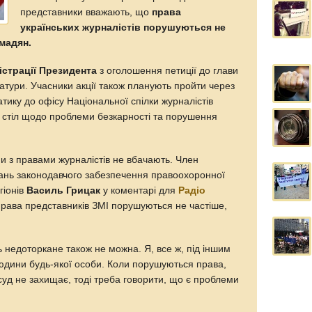
представники вважають, що
права
українських журналістів порушуються не
омадян.
істрації Президента
з оголошення петиції до глави
атури. Учасники акції також планують пройти через
ику до офісу Національної спілки журналістів
й стіл щодо проблеми безкарності та порушення
ми з правами журналістів не вбачають. Член
тань законодавчого забезпечення правоохоронної
егіонів
Василь Грицак
у коментарі для
Радіо
права представників ЗМІ порушуються не частіше,
 недоторкане також не можна. Я, все ж, під іншим
юдини будь-якої особи. Коли порушуються права,
 суд не захищає, тоді треба говорити, що є проблеми