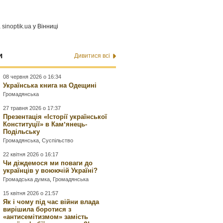
а
sinoptik.ua
у Вінниці
и
Дивитися всі
08 червня 2026 о 16:34
Українська книга на Одещині
Громадянська
27 травня 2026 о 17:37
Презентація «Історії української
Конституції» в Камʼянець-
Подільську
Громадянська
,
Суспільство
22 квітня 2026 о 16:17
Чи діждемося ми поваги до
українців у воюючій Україні?
Громадська думка
,
Громадянська
15 квітня 2026 о 21:57
Як і чому під час війни влада
вирішила боротися з
«антисемітизмом» замість