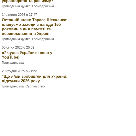
українофобії та рашизму?!
Громадська думка
,
Громадянська
14 лютого 2026 о 17:47
Останній шлях Тараса Шевченка:
плануємо заходи з нагоди 165
роковин з дня памʼяті та
перепоховання в Україні
Громадська думка
,
Громадянська
05 січня 2026 о 20:39
«7 чудес України» тепер у
YouTube!
Громадянська
29 грудня 2025 о 21:22
"Що я/ми зробив/ли для України:
підсумки 2026 року
Громадянська
,
Суспільство