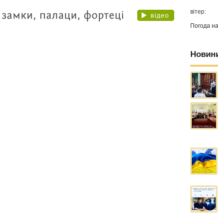
вітер:
Погода н
Новин