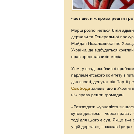
частіше, ніж права решти гр
Марш розпочнеться
біля адмін
держави та Генеральної прокур
Майдан Незалежності по Хрещат
України, де відбудеться кругли
прав представників медіа.
Утім, у владі особливої пробле
парламентського комітету з пи
діяльності, депутат від Партії р
Свобода
заявив, що в Україні 
ніж права решти громадян.
«Розглядати журналіста як щось
кутом дивлюсь – через права л
тоді для цього є суд. Якщо вже
у цій державі», – сказав Грицак.