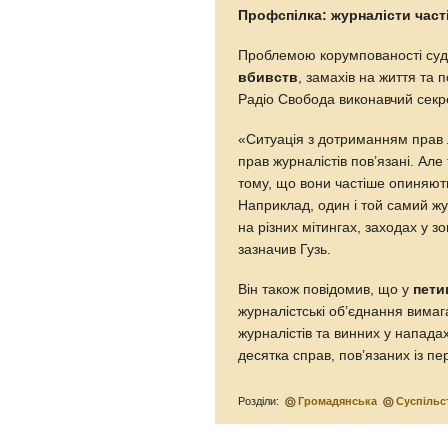
Профспілка: журналісти част
Проблемою корумпованості суд
вбивств
, замахів на життя та п
Радіо Свобода виконавчий секр
«Ситуація з дотриманням прав 
прав журналістів пов’язані. Але
тому, що вони частіше опиняють
Наприклад, один і той самий жу
на різних мітингах, заходах у з
зазначив Гузь.
Він також повідомив, що у
пети
журналістські об’єднання вимаг
журналістів та винних у напада
десятка справ, пов’язаних із п
Розділи:
Громадянська
Суспільс