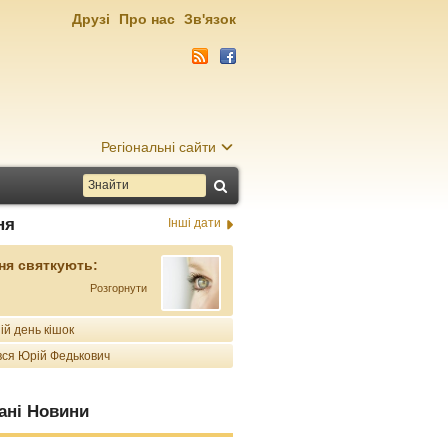
Друзі
Про нас
Зв'язок
Регіональні сайти
ня
Інші дати
ня святкують:
Розгорнути
ій день кішок
ся Юрій Федькович
ані Новини