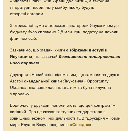
«Здолати шлях», «Як Україні далі жити», а також на
літературні твори, які у майбутньому будуть
створені автором.
З отриманої суми авторської винагороди Януковичем до
бюджету було сплачено 2,8 млн. грн. податку на доходи
фізичних осіб.
Зазначимо, що згадані книги є
збірками виступів
Януковича
, які зазвичай
безкоштовно поширюються
його партією.
Друкарня «Новий світ» відома тим, що замовляла друк в
Австрії
скандальної книги
Януковича «Opportunity
Ukraine», яка виявилася плагіатом та була вилучена
з продажу.
Водночас, у друкарні наполягають, що цей контракт їм
вигідний. Про це сказав заступник гендиректора з
зовнішньої економічної діяльності ТОВ "Друкарня «Новий
мир» Едуард Вакуленко, пише «
Сегодня
».