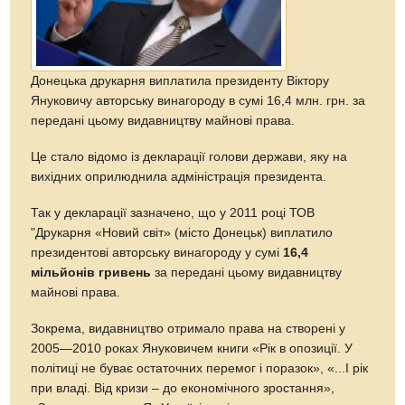
Донецька друкарня виплатила президенту Віктору
Януковичу авторську винагороду в сумі 16,4 млн. грн. за
передані цьому видавництву майнові права.
Це стало відомо із декларації голови держави, яку на
вихідних оприлюднила адміністрація президента.
Так у декларації зазначено, що у 2011 році ТОВ
"Друкарня «Новий світ» (місто Донецьк) виплатило
президентові авторську винагороду у сумі
16,4
мільйонів гривень
за передані цьому видавництву
майнові права.
Зокрема, видавництво отримало права на створені у
2005—2010 роках Януковичем книги «Рік в опозиції. У
політиці не буває остаточних перемог і поразок», «...І рік
при владі. Від кризи – до економічного зростання»,