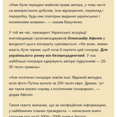
«Нам були передані майнові права автора, у тому числі
на використання добутків, їхнє відтворення, переклад і
переробку, будь-яке повторне видання українською і
іноземними мовами», — сказав Вакуленко.
У той же час, президент Української асоціації
книговидавців і розповсюджувачів
Олександр Афонін
у
вигідності цього контракту сумнівається: «Не знаю, якими
мають бути тиражі, щоб хоча б окупити цей гонорар.
Для
українського ринку він безпрецедентний
. У нас
найбільші гонорари одержують автори підручників — 20-
30 тисяч гривень».
«Але політичні гонорари зовсім інші. Відомий випадок,
коли фото Путіна купили за 200 тисяч євро. Думаю, тут
ми також маємо справу з політичним гонораром», —
додав Афонін.
Також газета зазначає, що за неофіційною інформацією,
у найближчих планах президента — написання книги
спогадів про події 2004—2005 років в Україні.