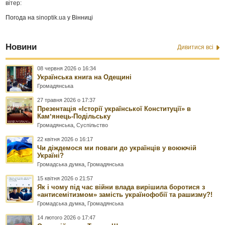
вітер:
Погода на
sinoptik.ua
у Вінниці
Новини
Дивитися всі
08 червня 2026 о 16:34
Українська книга на Одещині
Громадянська
27 травня 2026 о 17:37
Презентація «Історії української Конституції» в
Камʼянець-Подільську
Громадянська
,
Суспільство
22 квітня 2026 о 16:17
Чи діждемося ми поваги до українців у воюючій
Україні?
Громадська думка
,
Громадянська
15 квітня 2026 о 21:57
Як і чому під час війни влада вирішила боротися з
«антисемітизмом» замість українофобії та рашизму?!
Громадська думка
,
Громадянська
14 лютого 2026 о 17:47