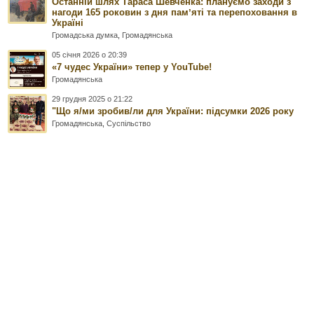
Останній шлях Тараса Шевченка: плануємо заходи з
нагоди 165 роковин з дня памʼяті та перепоховання в
Україні
Громадська думка
,
Громадянська
05 січня 2026 о 20:39
«7 чудес України» тепер у YouTube!
Громадянська
29 грудня 2025 о 21:22
"Що я/ми зробив/ли для України: підсумки 2026 року
Громадянська
,
Суспільство