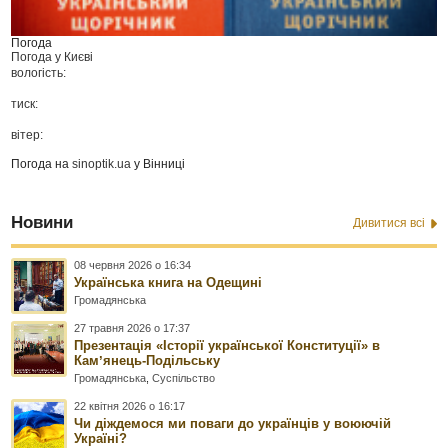
Погода
Погода у
Києві
вологість:
тиск:
вітер:
Погода на
sinoptik.ua
у Вінниці
Новини
Дивитися всі
08 червня 2026 о 16:34
Українська книга на Одещині
Громадянська
27 травня 2026 о 17:37
Презентація «Історії української Конституції» в
Камʼянець-Подільську
Громадянська
,
Суспільство
22 квітня 2026 о 16:17
Чи діждемося ми поваги до українців у воюючій
Україні?