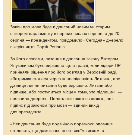
Закон про мови буде підписаний новим чи старим
спікером парламенту в перших числах серпня, а до 20
серпня — президентом, повідомило «Сегодня» джерело
в керівництві Партії Регіонів.
За його словами, питання підписання закону Віктором
Януковичем було вирішено ще в травні, коли лідери ПР
прийняли рішення про його розгляд у Верховній раді.
«Затримка сталася через непослідовність Литвина, але
до кінця липня питання буде вирішено: Литвин або
підпише, або поступиться місцем тому, хто підпише», —
пояснило джерело. Політологи також вважають, що
підпис під законом про мови — єдиний вихід
для президента.
«Непідписання буде подвійною поразкою: опозиція
оголосить, що домоглася цього своїм тиском, а