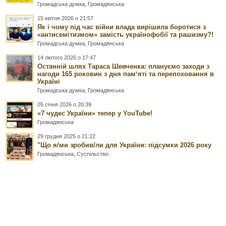
Громадська думка
,
Громадянська
15 квітня 2026 о 21:57
Як і чому під час війни влада вирішила боротися з
«антисемітизмом» замість українофобії та рашизму?!
Громадська думка
,
Громадянська
14 лютого 2026 о 17:47
Останній шлях Тараса Шевченка: плануємо заходи з
нагоди 165 роковин з дня памʼяті та перепоховання в
Україні
Громадська думка
,
Громадянська
05 січня 2026 о 20:39
«7 чудес України» тепер у YouTube!
Громадянська
29 грудня 2025 о 21:22
"Що я/ми зробив/ли для України: підсумки 2026 року
Громадянська
,
Суспільство