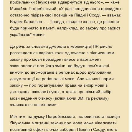
прихильники Януковича відвернуться від нього», — каже
Михайло Погребінський. «У разі непідписання президент
остаточно підірве свої позиції на Півдні і Сході, — вважає
Вадим Карасьов. — Правда, швидше за все, це рішення
буде прийнято в пакеті, наприклад, до закону про захист
української мови».
До речі, за словами джерела в керівництві ПР, дійсно
розглядається варіант, коли одночасно з підписанням
закону про мови президент внесе в парламент
законопроект про його зміни, де будуть пом'якшені
вимоги до держорганів в регіонах щодо дублювання
документації на регіональні мови. Але ключові норми
закону — про гарантування права на вибір мови в
дитсадках, школах і вузах, а також про вільний вибір
мови ведення бізнесу (включаючи ЗМІ та рекламу)
залишаться незмінними.
Між тим, на думку Погребінського, половинчаста позиція
Януковича в питанні закону про мови може нівелювати
позитивний ефект в очах виборця Півдня і Сходу, якого