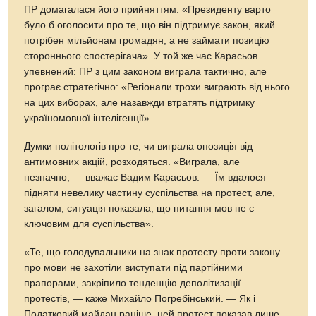
ПР домагалася його прийняттям: «Президенту варто
було б оголосити про те, що він підтримує закон, який
потрібен мільйонам громадян, а не займати позицію
стороннього спостерігача». У той же час Карасьов
упевнений: ПР з цим законом виграла тактично, але
програє стратегічно: «Регіонали трохи виграють від нього
на цих виборах, але назавжди втратять підтримку
україномовної інтелігенції».
Думки політологів про те, чи виграла опозиція від
антимовних акцій, розходяться. «Виграла, але
незначно, — вважає Вадим Карасьов. — Їм вдалося
підняти невелику частину суспільства на протест, але,
загалом, ситуація показала, що питання мов не є
ключовим для суспільства».
«Те, що голодувальники на знак протесту проти закону
про мови не захотіли виступати під партійними
прапорами, закріпило тенденцію деполітизації
протестів, — каже Михайло Погребінський. — Як і
Податковий майдан раніше, цей протест показав лише