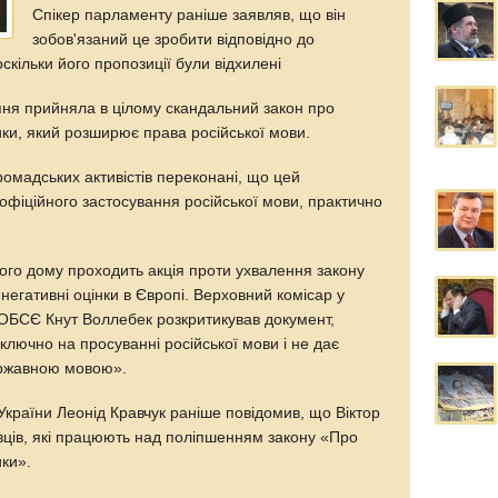
Спікер парламенту раніше заявляв, що він
зобов'язаний це зробити відповідно до
оскільки його пропозиції були відхилені
пня прийняла в цілому скандальний закон про
ки, який розширює права російської мови.
ромадських активістів переконані, що цей
фіційного застосування російської мови, практично
ького дому проходить акція проти ухвалення закону
негативні оцінки в Європі. Верховний комісар у
ОБСЄ Кнут Воллебек розкритикував документ,
иключно на просуванні російської мови і не дає
ержавною мовою».
країни Леонід Кравчук раніше повідомив, що Віктор
вців, які працюють над поліпшенням закону «Про
ики».