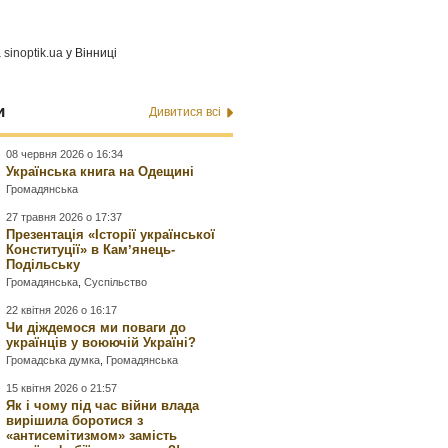
а
sinoptik.ua
у Вінниці
и
Дивитися всі
08 червня 2026 о 16:34
Українська книга на Одещині
Громадянська
27 травня 2026 о 17:37
Презентація «Історії української
Конституції» в Камʼянець-
Подільську
Громадянська
,
Суспільство
22 квітня 2026 о 16:17
Чи діждемося ми поваги до
українців у воюючій Україні?
Громадська думка
,
Громадянська
15 квітня 2026 о 21:57
Як і чому під час війни влада
вирішила боротися з
«антисемітизмом» замість