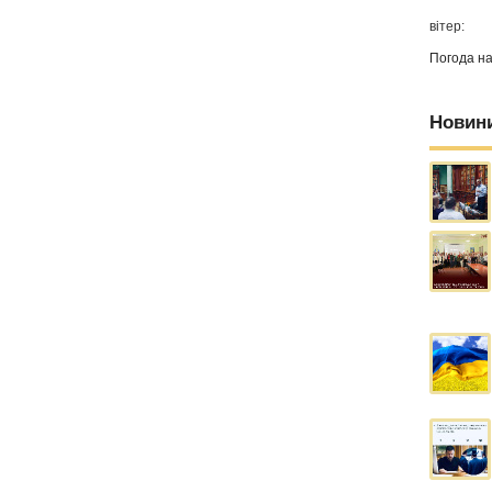
вітер:
Погода н
Новин