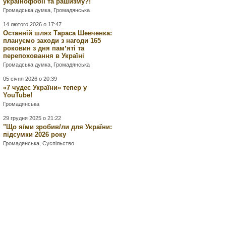
українофобії та рашизму?!
Громадська думка
,
Громадянська
14 лютого 2026 о 17:47
Останній шлях Тараса Шевченка:
плануємо заходи з нагоди 165
роковин з дня памʼяті та
перепоховання в Україні
Громадська думка
,
Громадянська
05 січня 2026 о 20:39
«7 чудес України» тепер у
YouTube!
Громадянська
29 грудня 2025 о 21:22
"Що я/ми зробив/ли для України:
підсумки 2026 року
Громадянська
,
Суспільство