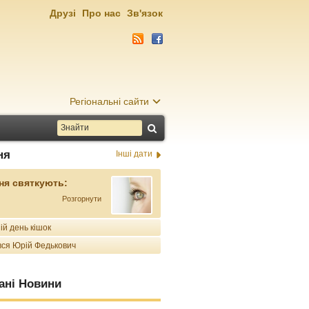
Друзі
Про нас
Зв'язок
Регіональні сайти
ня
Інші дати
ня святкують:
Розгорнути
ій день кішок
ся Юрій Федькович
ані Новини