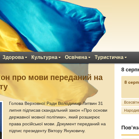
Здорова
Культурна
Освічена
Туристична
8 серп
он про мови переданий на
8 серп
ту
Всесвітн
Голова Верховної Ради Володимир Литвин 31
липня підписав скандальний закон «Про основи
Народив
державної мовної політики», який розширює
права російської мови. Документ переданий на
Пов’яз
підпис президенту Віктору Януковичу.