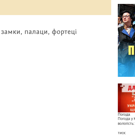
Погода
Погода у
вологість:
тиск: