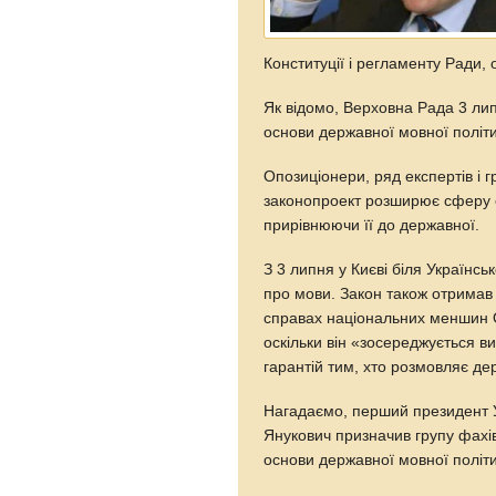
Конституції і регламенту Ради, 
Як відомо, Верховна Рада 3 ли
основи державної мовної політи
Опозиціонери, ряд експертів і г
законопроект розширює сферу о
прирівнюючи її до державної.
З 3 липня у Києві біля Українс
про мови. Закон також отримав 
справах національних меншин 
оскільки він «зосереджується в
гарантій тим, хто розмовляє д
Нагадаємо, перший президент У
Янукович призначив групу фахі
основи державної мовної політ