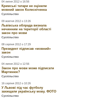
04 липня 2012 о 16:56
Кримські татари не оцінили
мовний закон Колесніченка
Суспільство
09 жовтня 2012 о 13:26
Львівська облрада визнала
нечинним на території області
закон про мови
Суспільство
08 серпня 2012 о 17:29
Президент підписав «мовний»
закон
Суспільство
04 липня 2012 о 12:56
Закон про мови може підписати
Мартинюк?
Суспільство
16 серпня 2012 о 10:26
У Львові під час футболу
захищали українську мову. ФОТО
Суспільство