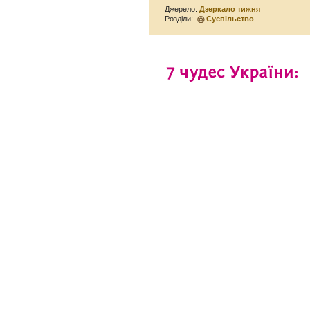
Джерело:
Дзеркало тижня
Розділи:
Суспільство