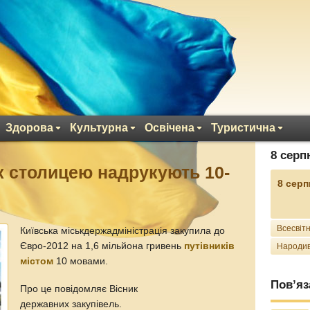
Здорова
Культурна
Освічена
Туристична
8 серп
к столицею надрукують 10-
8 серп
Всесвітн
Київська міськдержадміністрація закупила до
Євро-2012 на 1,6 мільйона гривень
путівників
Народив
містом
10 мовами.
Пов’яз
Про це повідомляє Вісник
державних закупівель.