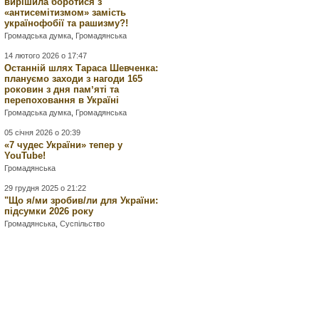
вирішила боротися з
«антисемітизмом» замість
українофобії та рашизму?!
Громадська думка
,
Громадянська
14 лютого 2026 о 17:47
Останній шлях Тараса Шевченка:
плануємо заходи з нагоди 165
роковин з дня памʼяті та
перепоховання в Україні
Громадська думка
,
Громадянська
05 січня 2026 о 20:39
«7 чудес України» тепер у
YouTube!
Громадянська
29 грудня 2025 о 21:22
"Що я/ми зробив/ли для України:
підсумки 2026 року
Громадянська
,
Суспільство