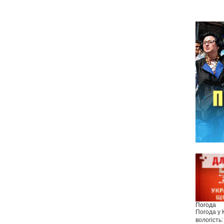
Погода
Погода у
вологість: