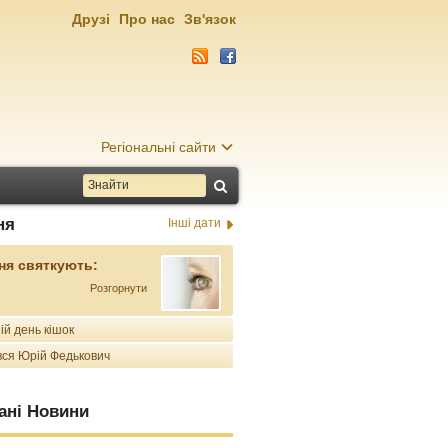
Друзі
Про нас
Зв'язок
Регіональні сайти
ня
Інші дати
ня святкують:
Розгорнути
ій день кішок
ся Юрій Федькович
ані Новини