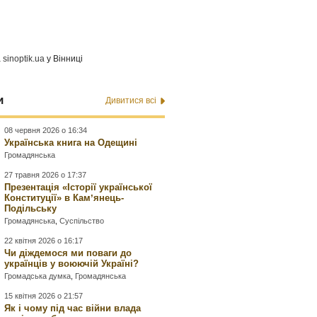
а
sinoptik.ua
у Вінниці
и
Дивитися всі
08 червня 2026 о 16:34
Українська книга на Одещині
Громадянська
27 травня 2026 о 17:37
Презентація «Історії української
Конституції» в Камʼянець-
Подільську
Громадянська
,
Суспільство
22 квітня 2026 о 16:17
Чи діждемося ми поваги до
українців у воюючій Україні?
Громадська думка
,
Громадянська
15 квітня 2026 о 21:57
Як і чому під час війни влада