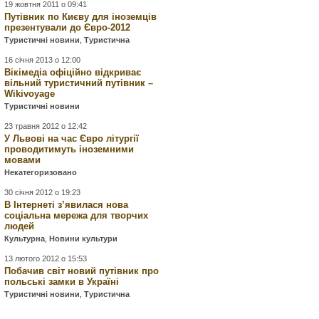
19 жовтня 2011 о 09:41
Путівник по Києву для іноземців
презентували до Євро-2012
Туристичні новини
,
Туристична
16 січня 2013 о 12:00
Вікімедіа офіційно відкриває
вільний туристичний путівник –
Wikivoyage
Туристичні новини
23 травня 2012 о 12:42
У Львові на час Євро літургії
проводитимуть іноземними
мовами
Некатегоризовано
30 січня 2012 о 19:23
В Інтернеті з’явилася нова
соціальна мережа для творчих
людей
Культурна
,
Новини культури
13 лютого 2012 о 15:53
Побачив світ новий путівник про
польські замки в Україні
Туристичні новини
,
Туристична