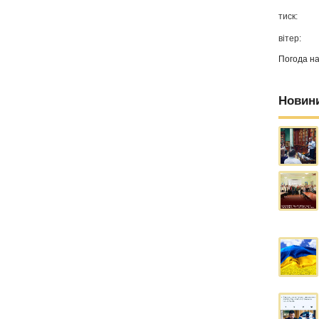
тиск:
вітер:
Погода н
Новин