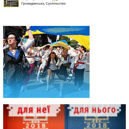
Громадянська
,
Суспільство