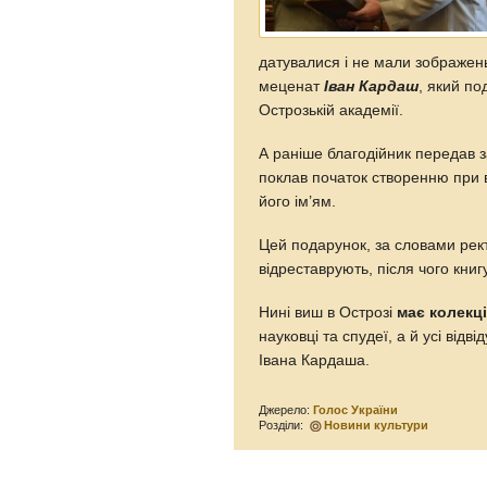
датувалися і не мали зображень
меценат
Іван Кардаш
, який по
Острозькій академії.
А раніше благодійник передав 
поклав початок створенню при в
його ім’ям.
Цей подарунок, за словами рек
відреставрують, після чого книг
Нині виш в Острозі
має колекці
науковці та спудеї, а й усі відв
Івана Кардаша.
Джерело:
Голос України
Розділи:
Новини культури