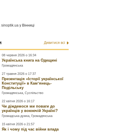
а
sinoptik.ua
у Вінниці
и
Дивитися всі
08 червня 2026 о 16:34
Українська книга на Одещині
Громадянська
27 травня 2026 о 17:37
Презентація «Історії української
Конституції» в Камʼянець-
Подільську
Громадянська
,
Суспільство
22 квітня 2026 о 16:17
Чи діждемося ми поваги до
українців у воюючій Україні?
Громадська думка
,
Громадянська
15 квітня 2026 о 21:57
Як і чому під час війни влада