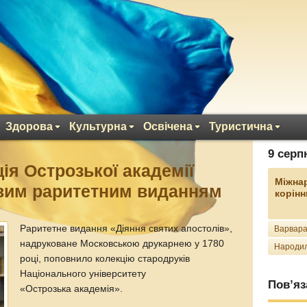
Здорова
Культурна
Освічена
Туристична
9 серп
ія Острозької академії
Міжна
вим раритетним виданням
корінн
Раритетне видання «Діяння святих апостолів»,
Варвара
надруковане Московською друкарнею у 1780
Народил
році, поповнило колекцію стародруків
Національного університету
Пов’яз
«Острозька академія».