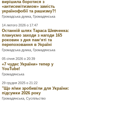
вирішила боротися з
«антисемітизмом» замість
українофобії та рашизму?!
Громадська думка
,
Громадянська
14 лютого 2026 о 17:47
Останній шлях Тараса Шевченка:
плануємо заходи з нагоди 165
роковин з дня памʼяті та
перепоховання в Україні
Громадська думка
,
Громадянська
05 січня 2026 о 20:39
«7 чудес України» тепер у
YouTube!
Громадянська
29 грудня 2025 о 21:22
"Що я/ми зробив/ли для України:
підсумки 2026 року
Громадянська
,
Суспільство