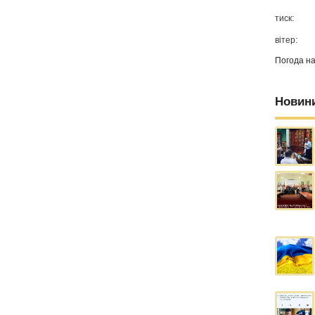
тиск:
вітер:
Погода н
Новин