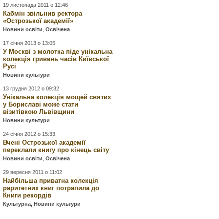
19 листопада 2011 о 12:46
Кабмін звільнив ректора
«Острозької академії»
Новини освіти
,
Освічена
17 січня 2013 о 13:05
У Москві з молотка піде унікальна
колекція гривень часів Київської
Русі
Новини культури
13 грудня 2012 о 09:32
Унікальна колекція мощей святих
у Бориславі може стати
візитівкою Львівщини
Новини культури
24 січня 2012 о 15:33
Вчені Острозької академії
переклали книгу про кінець світу
Новини освіти
,
Освічена
29 вересня 2011 о 11:02
Найбільша приватна колекція
раритетних книг потрапила до
Книги рекордів
Культурна
,
Новини культури