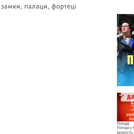
Погода
Погода у
вологість: