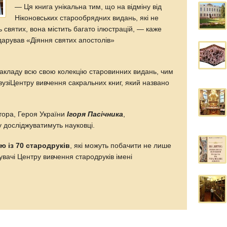
— Ця книга унікальна тим, що на відміну від
Ніконовських старообрядних видань, які не
 святих, вона містить багато ілюстрацій, — каже
дарував «Діяння святих апостолів»
закладу всю свою колекцію старовинних видань, чим
узіЦентру вивчення сакральних книг, який названо
тора, Героя України
Ігоря Пасічника
,
у досліджуватимуть науковці.
ю із 70 стародруків
, які можуть побачити не лише
ідувачі Центру вивчення стародруків імені