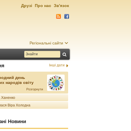
Друзі
Про нас
Зв'язок
Регіональні сайти
ня
Інші дати
родний день
их народів світу
Розгорнути
 Ханенко
ася Віра Холодна
ані Новини