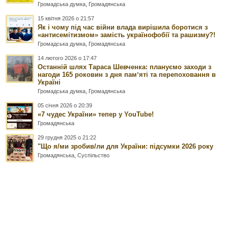
Громадська думка
,
Громадянська
15 квітня 2026 о 21:57
Як і чому під час війни влада вирішила боротися з
«антисемітизмом» замість українофобії та рашизму?!
Громадська думка
,
Громадянська
14 лютого 2026 о 17:47
Останній шлях Тараса Шевченка: плануємо заходи з
нагоди 165 роковин з дня памʼяті та перепоховання в
Україні
Громадська думка
,
Громадянська
05 січня 2026 о 20:39
«7 чудес України» тепер у YouTube!
Громадянська
29 грудня 2025 о 21:22
"Що я/ми зробив/ли для України: підсумки 2026 року
Громадянська
,
Суспільство