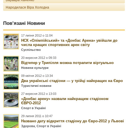
Народилася Віра Холодна
Пов’язані Новини
17 липня 2012 о 11:04
НСК «Олімпійський» та «Донбас Арена» увійшли до
числа кращих спортивних арен світу
Суспільство
20 вересня 2012 о 09:33
Відтепер у Трипілля можна потрапити віртуально
Новини культури
09 квітня 2012 о 13:34
Два українські стадіони — у трійці найкращих на Євро
Туристичні новини
27 вересня 2012 о 13:03
«Донбас арену» назвали найкращим стадіоном
ЄВРО-2012
Спорт в Україні
29 липня 2011 о 10:47
Названо дату відкриття стадіону до Євро-2012 у Львові
Здорова
,
Спорт в Україні