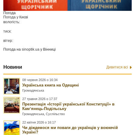
Погода
Погода у
Києві
вологість:
тиск:
вітер:
Погода на
sinoptik.ua
у Вінниці
Новини
Дивитися всі
08 червня 2026 о 16:34
Українська книга на Одещині
Громадянська
27 травня 2026 о 17:37
Презентація «Історії української Конституції» в
Камʼянець-Подільську
Громадянська
,
Суспільство
22 квітня 2026 о 16:17
Чи діждемося ми поваги до українців у воюючій
Україні?