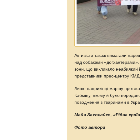
Активісти також вимагали нареш
над собаками «догхантерами». М
зони, що викликало неабиякий ін
представники прес-центру КМДА
Лише наприкінці маршу протест
Кабміну, якому й було передан
поводження з тваринами в Украї
Майя Заховайко, «Рідна краї
Фото автора