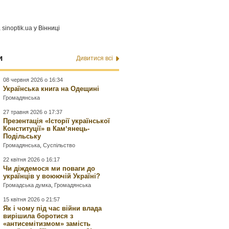
а
sinoptik.ua
у Вінниці
и
Дивитися всі
08 червня 2026 о 16:34
Українська книга на Одещині
Громадянська
27 травня 2026 о 17:37
Презентація «Історії української
Конституції» в Камʼянець-
Подільську
Громадянська
,
Суспільство
22 квітня 2026 о 16:17
Чи діждемося ми поваги до
українців у воюючій Україні?
Громадська думка
,
Громадянська
15 квітня 2026 о 21:57
Як і чому під час війни влада
вирішила боротися з
«антисемітизмом» замість