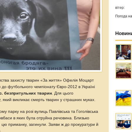
вітер:
Погода н
Новин
риства захисту тварин «За життя» Офелія Моцарт
ки до футбольного чемпіонату Євро-2012 в Україні
с. безпритульних тварин
. Для цього
, який викликає смерть тварин у страшних муках.
ому парку на розі вулиць Павлівська та Гоголівська
овбаси в яких була отруйна речовина. Близько
ли цю приманку, загинули. Заяви ж до прокуратури й
.