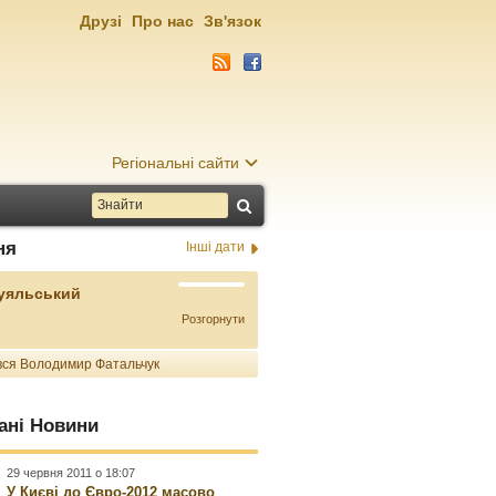
Друзі
Про нас
Зв'язок
Регіональні сайти
ня
Інші дати
Буяльський
Розгорнути
ся Володимир Фатальчук
ані Новини
29 червня 2011 о 18:07
У Києві до Євро-2012 масово