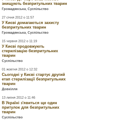
знищують безпритульних тварин
Громадянська
,
Суспільство
27 січня 2012 о 11:57
У Києві домагаються захисту
безпритульних тварин
Громадянська
,
Суспільство
15 червня 2012 о 11:19
У Києві продовжують
стерилізацію безпритульних
тварин
Суспільство
01 жовтня 2012 о 12:32
Сьогодні у Києві стартує другий
етап стерилізації безпритульних
тварин
Довкілля
13 липня 2012 о 11:46
В Україні з'явиться ще один
притулок для безпритульних
тварин
Суспільство