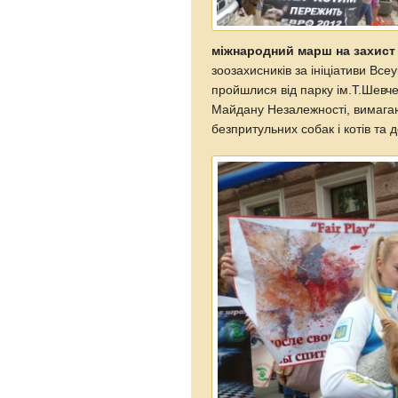
міжнародний марш на захист
зоозахисників за ініціативи Все
пройшлися від парку ім.Т.Шевч
Майдану Незалежності, вимагаю
безпритульних собак і котів та