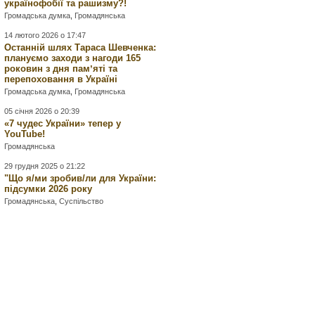
українофобії та рашизму?!
Громадська думка
,
Громадянська
14 лютого 2026 о 17:47
Останній шлях Тараса Шевченка:
плануємо заходи з нагоди 165
роковин з дня памʼяті та
перепоховання в Україні
Громадська думка
,
Громадянська
05 січня 2026 о 20:39
«7 чудес України» тепер у
YouTube!
Громадянська
29 грудня 2025 о 21:22
"Що я/ми зробив/ли для України:
підсумки 2026 року
Громадянська
,
Суспільство