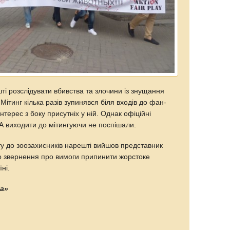
ті розслідувати вбивства та злочини із знущання
ітинг кілька разів зупинявся біля входів до фан-
терес з боку присутніх у ній. Однак офіційні
 виходити до мітингуючи не поспішали.
у до зоозахисників нарешті вийшов представник
о звернення про вимоги припинити жорстоке
ні.
на»