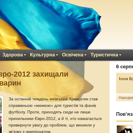
Здорова
Культурна
Освічена
Туристична
6 серп
вро-2012 захищали
Ілля 
тварин
Народив
За останній тиждень київський Хрещатик став
справжньою «меккою» для туристів та фанів
футболу. Проте, приходять сюди не лише
Пов’яз
прихильники Євро-2012, а й ті, хто намагається
привернути увагу до проблем, що виникли у
зв’язку з чемпіонатом.