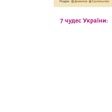
Розділи:
Довкілля
Суспільство