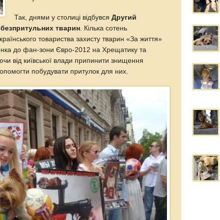
Так, днями у столиці відбувся
Другий
 безпритульних тварин
. Кілька сотень
українського товариства захисту тварин «За життя»
енка до фан-зони Євро-2012 на Хрещатику та
чи від київської влади припинити знищення
 допомогти побудувати притулок для них.