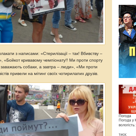
лакати з написами: «Стерилізації – так! Вбивству –
і», «Бойкот кривавому чемпіонату!! Ми проти спорту
їм заважають собаки, а завтра – люди», «Ми проти
вістів привели на мітинг своїх чотирилапих друзів.
Погода
Погода у
вологість:
тиск: