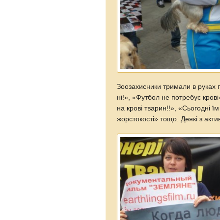
Зоозахисники тримали в руках п
ні!», «Футбол не потребує кров
на крові тварин!!», «Сьогодні 
жорстокості» тощо. Деякі з акти