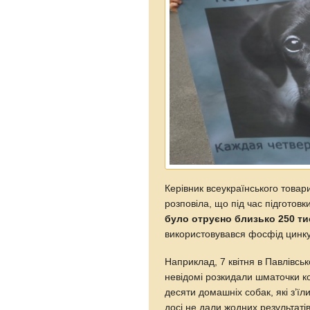
Керівник всеукраїнського това
розповіла, що під час підготов
було отруєно близько 250 ти
використовувався фосфід цинку
Наприклад, 7 квітня в Павлівськ
невідомі розкидали шматочки к
десяти домашніх собак, які з’ї
досі не дали жодних результатів