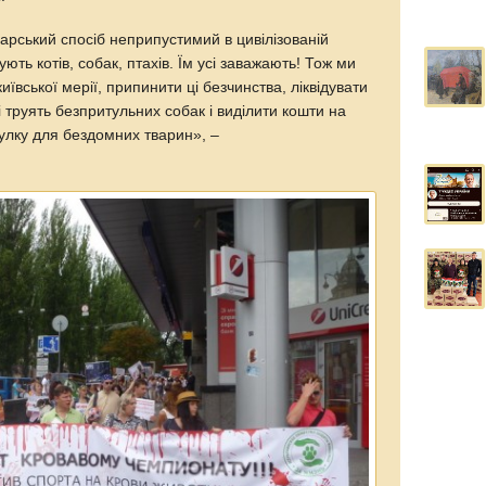
арський спосіб неприпустимий в цивілізованій
ють котів, собак, птахів. Їм усі заважають! Тож ми
иївської мерії, припинити ці безчинства, ліквідувати
і труять безпритульних собак і виділити кошти на
улку для бездомних тварин», –