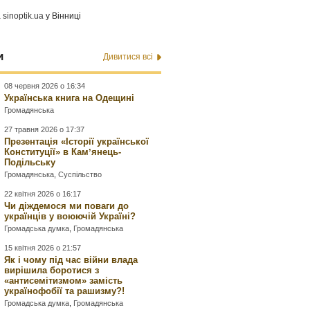
а
sinoptik.ua
у Вінниці
и
Дивитися всі
08 червня 2026 о 16:34
Українська книга на Одещині
Громадянська
27 травня 2026 о 17:37
Презентація «Історії української
Конституції» в Камʼянець-
Подільську
Громадянська
,
Суспільство
22 квітня 2026 о 16:17
Чи діждемося ми поваги до
українців у воюючій Україні?
Громадська думка
,
Громадянська
15 квітня 2026 о 21:57
Як і чому під час війни влада
вирішила боротися з
«антисемітизмом» замість
українофобії та рашизму?!
Громадська думка
,
Громадянська