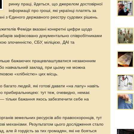
ринку праці, йдеться, що джерелом достовірної
інформації про гроші, які українці платять за
ані з Єдиного державного реєстру судових рішень.
лужителів Феміди вказані конкретні цифри щодо
хабарів зафіксовано документально співробітниками
ою злочинністю, СБУ, міліцією, ДАІ та
більше бажаючих працевлаштуватися незаконним
бо навчальний заклад, при цьому не можна
овою «хлібністю» цих місць.
 багато людей, які готові давати «на лапу» навіть
о прибиральницею: тут теж, очевидно, немає
 — тільки бажання якось забезпечити себе на
органів земельних ресурсів або правоохоронців, тут
ові механізми. Результатом цього дослідження стало
ад, але й гордість за тих громадян, які не бояться