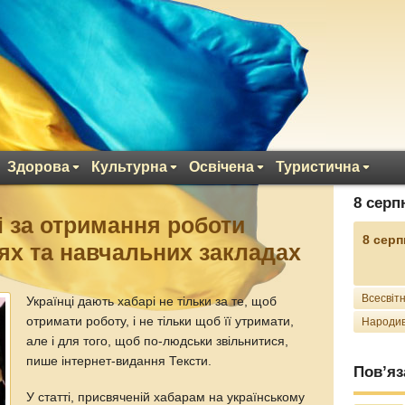
Здорова
Культурна
Освічена
Туристична
8 серп
і за отримання роботи
8 серп
нях та навчальних закладах
Всесвітн
Українці дають хабарі не тільки за те, щоб
отримати роботу, і не тільки щоб її утримати,
Народив
але і для того, щоб по-людськи звільнитися,
пише інтернет-видання Тексти.
Пов’яз
У статті, присвяченій хабарам на українському