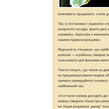
можливість працювати, стали д
Так, в постановах і рішеннях с
конкретної посади, факти дачі 
управлінь боротьби з економічн
іншими правоохоронцями.
Журналісти з'ясували, що най
шляхом — в районну лікарню а
пояснювати цей феномен винятк
Тексти пишуть, що також на диво
за працевлаштування водієм аб
прямого комерційного інтересу
найближчий час.
«А от коли справа доходить до 
можна говорити тільки про ринк
не тільки розуміння „ринку“ пос