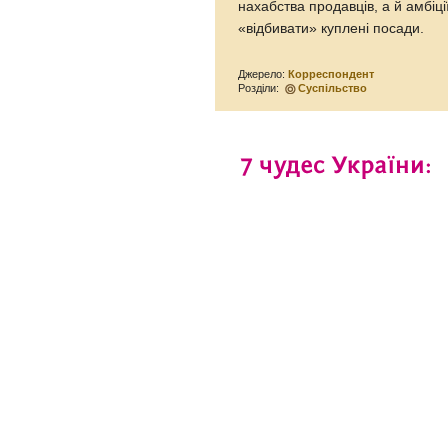
нахабства продавців, а й амбіції
«відбивати» куплені посади.
Джерело:
Корреспондент
Розділи:
Суспільство