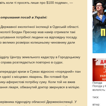
віть коли ті просять лише про $100 подяки», —
 отримання посад в Україні:
Державної екологічної інспекції в Одеській області.
 екології Богдан Преснер мав намір отримати такі
штування потрібної людини на відповідну посаду.
о великих розмірах колишньому чиновнику дали
відділу Центру земельного кадастру в Городоцькому
з справа розглядається повторно в судах.
Напередодні кризи в Сумах відносно «порядний» пан
однієї з місцевих лікарень. Він готовий був
нику-аферистові потрібну суму. Коли той не вжив
Погода
Погода у
ання лікаря, обманутий доктор звернувся в міліцію.
вологість:
тиск:
 керівника підрозділу обласної Держекоінспекції. У
вітер: