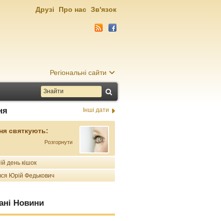
Друзі
Про нас
Зв'язок
Регіональні сайти
ня
Інші дати
ня святкують:
Розгорнути
ій день кішок
ся Юрій Федькович
ані Новини