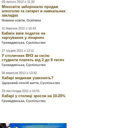
09 лютого 2012 о 11:32
Міносвіти заборонило продаж
алкоголю та сигарет в навчальних
закладах
Новини освіти
,
Освічена
11 березня 2011 о 10:43
Кабмін ввів податок на
харчування у лікарнях
Громадянська
,
Суспільство
27 грудня 2011 о 13:11
У столичних ВНЗ за сесію
студенти платять від 2 до 8 тисяч
Громадянська
,
Суспільство
06 вересня 2012 о 13:42
Хабарі медикам узаконять?
Здоровий спосіб життя
,
Суспільство
29 листопада 2011 о 10:51
Хабарі у столиці зросли на 10-20%
Громадянська
,
Суспільство