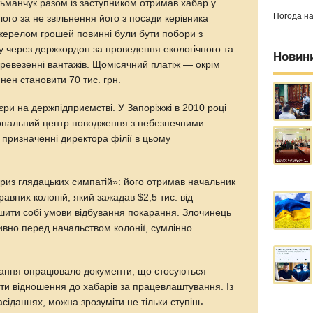
тьманчук разом із заступником отримав хабар у
Погода н
глого за не звільнення його з посади керівника
 Джерелом грошей повинні були бути побори з
у через держкордон за проведення екологічного та
Новин
еревезенні вантажів. Щомісячний платіж — окрім
нен становити 70 тис. грн.
єри на держпідприємстві. У Запоріжжі в 2010 році
ональний центр поводження з небезпечними
призначенні директора філії в цьому
«приз глядацьких симпатій»: його отримав начальник
равних колоній, який зажадав $2,5 тис. від
кшити собі умови відбування покарання. Злочинець
ивно перед начальством колонії, сумлінно
дання опрацювало документи, що стосуються
ати відношення до хабарів за працевлаштування. Із
асіданнях, можна зрозуміти не тільки ступінь