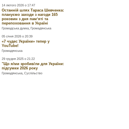
14 лютого 2026 о 17:47
Останній шлях Тараса Шевченка:
плануємо заходи з нагоди 165
роковин з дня памʼяті та
перепоховання в Україні
Громадська думка
,
Громадянська
05 січня 2026 о 20:39
«7 чудес України» тепер у
YouTube!
Громадянська
29 грудня 2025 о 21:22
"Що я/ми зробив/ли для України:
підсумки 2026 року
Громадянська
,
Суспільство