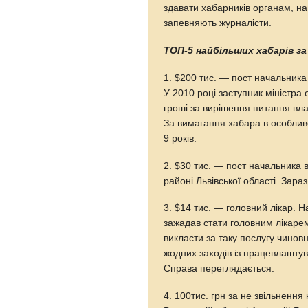
здавати хабарників органам, на
запевняють журналісти.
ТОП-5 найбільших хабарів за
1. $200 тис. — пост начальника 
У 2010 році заступник міністра
гроші за вирішення питання вла
За вимагання хабара в особлив
9 років.
2. $30 тис. — пост начальника 
районі Львівської області. Зара
3. $14 тис. — головний лікар. 
зажадав стати головним лікарем 
викласти за таку послугу чинов
жодних заходів із працевлаштув
Справа переглядається.
4. 100тис. грн за не звільнення