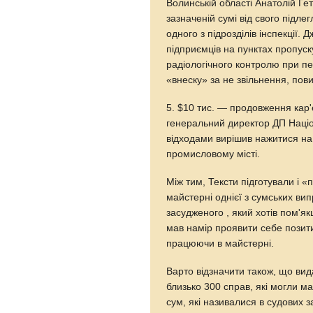
Волинській області Анатолій Ге
зазначеній сумі від свого підле
одного з підрозділів інспекції.
підприємців на пунктах пропуск
радіологічного контролю при п
«внеску» за не звільнення, пови
5. $10 тис. — продовження кар'
генеральний директор ДП Наці
відходами вирішив нажитися на 
промисловому місті.
Між тим, Тексти підготували і 
майстерні однієї з сумських вип
засудженого , який хотів пом'я
мав намір проявити себе позит
працюючи в майстерні.
Варто відзначити також, що ви
близько 300 справ, які могли м
сум, які називалися в судових з