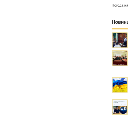
Погода н
Новин