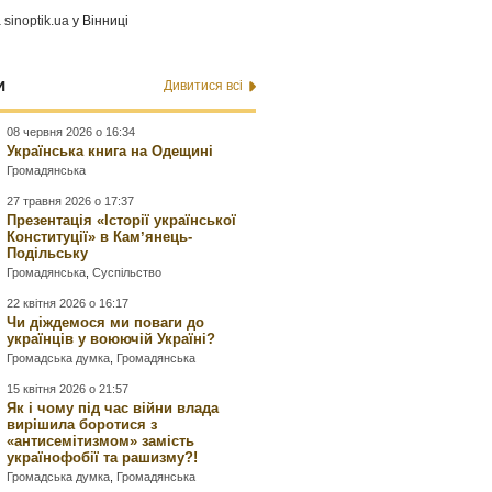
а
sinoptik.ua
у Вінниці
и
Дивитися всі
08 червня 2026 о 16:34
Українська книга на Одещині
Громадянська
27 травня 2026 о 17:37
Презентація «Історії української
Конституції» в Камʼянець-
Подільську
Громадянська
,
Суспільство
22 квітня 2026 о 16:17
Чи діждемося ми поваги до
українців у воюючій Україні?
Громадська думка
,
Громадянська
15 квітня 2026 о 21:57
Як і чому під час війни влада
вирішила боротися з
«антисемітизмом» замість
українофобії та рашизму?!
Громадська думка
,
Громадянська