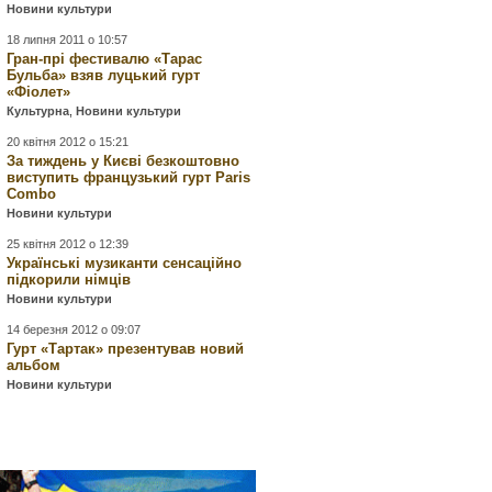
Новини культури
18 липня 2011 о 10:57
Гран-прі фестивалю «Тарас
Бульба» взяв луцький гурт
«Фіолет»
Культурна
,
Новини культури
20 квітня 2012 о 15:21
За тиждень у Києві безкоштовно
виступить французький гурт Paris
Combo
Новини культури
25 квітня 2012 о 12:39
Українські музиканти сенсаційно
підкорили німців
Новини культури
14 березня 2012 о 09:07
Гурт «Тартак» презентував новий
альбом
Новини культури