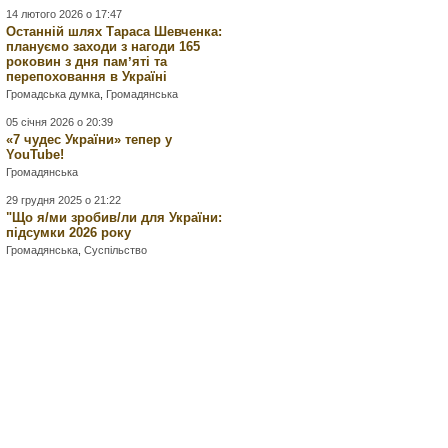
14 лютого 2026 о 17:47
Останній шлях Тараса Шевченка:
плануємо заходи з нагоди 165
роковин з дня памʼяті та
перепоховання в Україні
Громадська думка
,
Громадянська
05 січня 2026 о 20:39
«7 чудес України» тепер у
YouTube!
Громадянська
29 грудня 2025 о 21:22
"Що я/ми зробив/ли для України:
підсумки 2026 року
Громадянська
,
Суспільство