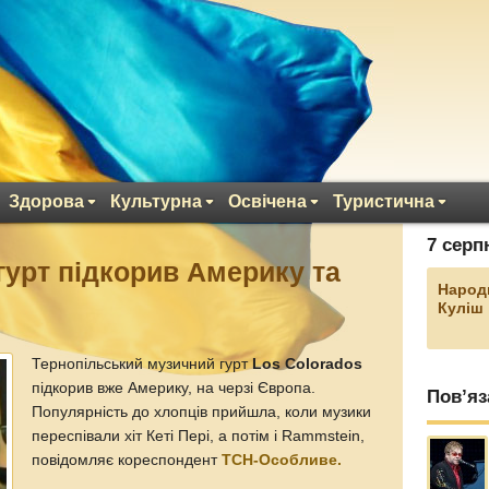
Здорова
Культурна
Освічена
Туристична
7 серп
гурт підкорив Америку та
Народ
Куліш
Тернопільський музичний гурт
Los Colorados
підкорив вже Америку, на черзі Європа.
Пов’яз
Популярність до хлопців прийшла, коли музики
переспівали хіт Кеті Пері, а потім і Rammstein,
повідомляє кореспондент
ТСН-Особливе.