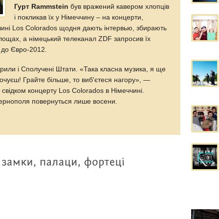
Гурт Rammstein
був вражений кавером хлопців
і покликав їх у Німеччину – на концерти,
чині Los Colorados щодня дають інтервью, збирають
лощах, а німецький телеканал ZDF запросив їх
 до Євро-2012.
рили і Сполучені Штати. «Така класна музика, я ще
почуєш! Грайте більше, то виб'єтеся нагору», —
 свідком концерту Los Colorados в Німеччині.
 Тернополя повернуться лише восени.