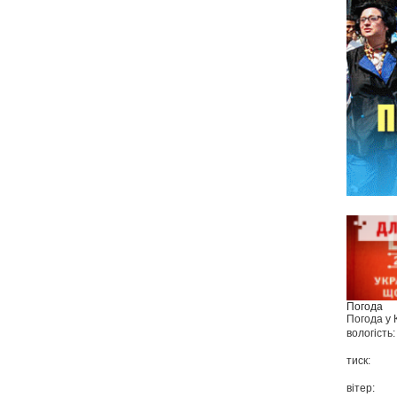
Погода
Погода у
вологість:
тиск:
вітер: