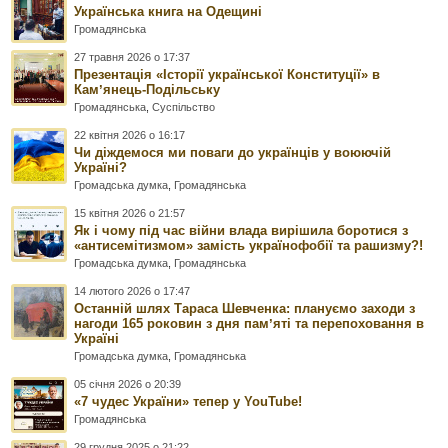
Українська книга на Одещині
Громадянська
27 травня 2026 о 17:37
Презентація «Історії української Конституції» в
Камʼянець-Подільську
Громадянська
,
Суспільство
22 квітня 2026 о 16:17
Чи діждемося ми поваги до українців у воюючій
Україні?
Громадська думка
,
Громадянська
15 квітня 2026 о 21:57
Як і чому під час війни влада вирішила боротися з
«антисемітизмом» замість українофобії та рашизму?!
Громадська думка
,
Громадянська
14 лютого 2026 о 17:47
Останній шлях Тараса Шевченка: плануємо заходи з
нагоди 165 роковин з дня памʼяті та перепоховання в
Україні
Громадська думка
,
Громадянська
05 січня 2026 о 20:39
«7 чудес України» тепер у YouTube!
Громадянська
29 грудня 2025 о 21:22