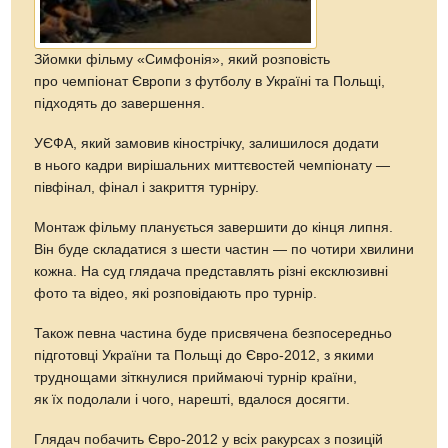
Зйомки фільму «Симфонія», який розповість
про чемпіонат Європи з футболу в Україні та Польщі,
підходять до завершення.
УЄФА, який замовив кінострічку, залишилося додати
в нього кадри вирішальних миттєвостей чемпіонату —
півфінал, фінал і закриття турніру.
Монтаж фільму планується завершити до кінця липня.
Він буде складатися з шести частин — по чотири хвилини
кожна. На суд глядача представлять різні ексклюзивні
фото та відео, які розповідають про турнір.
Також певна частина буде присвячена безпосередньо
підготовці України та Польщі до Євро-2012, з якими
труднощами зіткнулися приймаючі турнір країни,
як їх подолали і чого, нарешті, вдалося досягти.
Глядач побачить Євро-2012 у всіх ракурсах з позицій