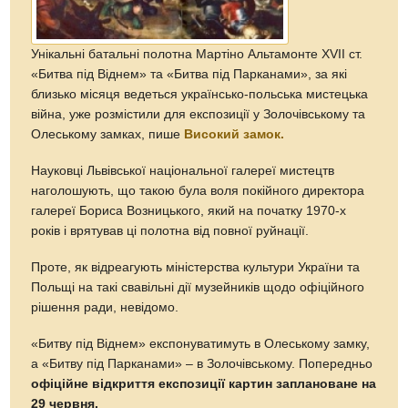
Унікальні батальні полотна Мартіно Альтамонте XVII ст.
«Битва під Віднем» та «Битва під Парканами», за які
близько місяця ведеться українсько-польська мистецька
війна, уже розмістили для експозиції у Золочівському та
Олеському замках, пише
Високий замок.
Науковці Львівської національної галереї мистецтв
наголошують, що такою була воля покійного директора
галереї Бориса Возницького, який на початку 1970-х
років і врятував ці полотна від повної руйнації.
Проте, як відреагують міністерства культури України та
Польщі на такі свавільні дії музейників щодо офіційного
рішення ради, невідомо.
«Битву під Віднем» експонуватимуть в Олеському замку,
а «Битву під Парканами» – в Золочівському. Попередньо
офіційне відкриття експозиції картин заплановане на
29 червня.