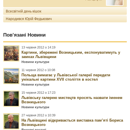
Всесвітній день кішок
Народився Юрій Федькович
Пов’язані Новини
13 червня 2012 о 14:19
Картини, збережені Возницьким, експонуватимуть у
замках Львівщини
Новини культури
11 червня 2012 о 10:08
Польща вимагає у Львівської галереї передати
унікальні картини XVII століття в костел
Новини культури
15 червня 2012 о 17:23
Львівську галерею мистецтв просять назвати іменем
Возницького
Новини культури
27 червня 2012 о 10:39
На Львівщині відкривається виставка пам’яті Бориса
Возницького
Видатні постаті