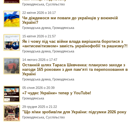
Громадянська
,
Суспільство
22 квітня 2026 о 16:17
Чи діждемося ми поваги до українців у воюючій
Україні?
Громадська думка
,
Громадянська
15 квітня 2026 о 21:57
Як і чому під час війни влада вирішила боротися з
«антисемітизмом» замість українофобії та рашизму?!
Громадська думка
,
Громадянська
14 лютого 2026 о 17:47
Останній шлях Тараса Шевченка: плануємо заходи з
нагоди 165 роковин з дня памʼяті та перепоховання в
Україні
Громадська думка
,
Громадянська
05 січня 2026 о 20:39
«7 чудес України» тепер у YouTube!
Громадянська
29 грудня 2025 о 21:22
"Що я/ми зробив/ли для України: підсумки 2026 року
Громадянська
,
Суспільство