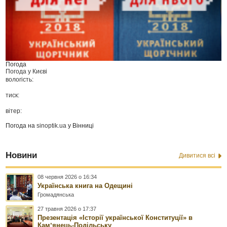
Погода
Погода у
Києві
вологість:
тиск:
вітер:
Погода на
sinoptik.ua
у Вінниці
Новини
Дивитися всі
08 червня 2026 о 16:34
Українська книга на Одещині
Громадянська
27 травня 2026 о 17:37
Презентація «Історії української Конституції» в
Камʼянець-Подільську