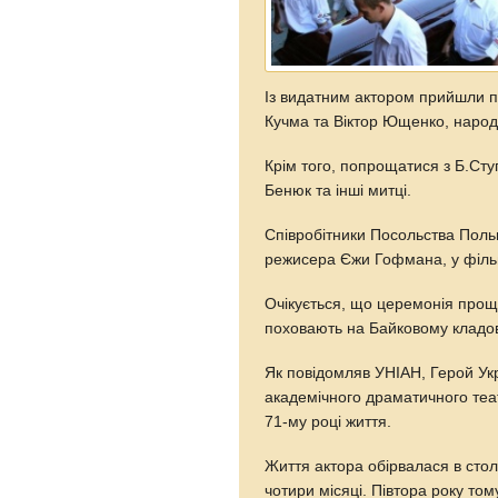
Із видатним актором прийшли 
Кучма та Віктор Ющенко, народні
Крім того, попрощатися з Б.Ст
Бенюк та інші митці.
Співробітники Посольства Польщ
режисера Єжи Гофмана, у фільм
Очікується, що церемонія проща
поховають на Байковому кладо
Як повідомляв УНІАН, Герой Укр
академічного драматичного теа
71-му році життя.
Життя актора обірвалася в стол
чотири місяці. Півтора року то