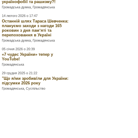
українофобії та рашизму?!
Громадська думка
,
Громадянська
14 лютого 2026 о 17:47
Останній шлях Тараса Шевченка:
плануємо заходи з нагоди 165
роковин з дня памʼяті та
перепоховання в Україні
Громадська думка
,
Громадянська
05 січня 2026 о 20:39
«7 чудес України» тепер у
YouTube!
Громадянська
29 грудня 2025 о 21:22
"Що я/ми зробив/ли для України:
підсумки 2026 року
Громадянська
,
Суспільство