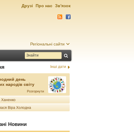
Друзі
Про нас
Зв'язок
Регіональні сайти
ня
Інші дати
родний день
их народів світу
Розгорнути
 Ханенко
ася Віра Холодна
ані Новини