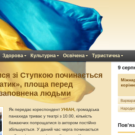
Здорова
Культурна
Освічена
Туристична
9 серп
ся зі Ступкою починається
Міжна
атик», площа перед
корінн
 заповнена людьми
Варвара
Народил
Як передає кореспондент
УНІАН,
громадська
панахида триває у театрі з 10.00, кількість
бажаючих попрощатися із актором постійно
Пов’яз
збільшується. У даний час черга починається