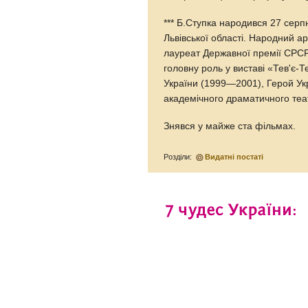
*** Б.Ступка народився 27 серп
Львівської області. Народний а
лауреат Державної премії СРСР 
головну роль у виставі «Тев'є-
України (1999—2001), Герой Укр
академічного драматичного теат
Знявся у майже ста фільмах.
Розділи:
Видатні постаті