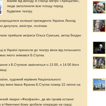
майже від виходу зі станції метро «Хрещатик»,
люди заполонили всю площу перед
будівлею театру.
попрощатися колишні президенти України Леонід
 депутати, міністри, політики.
упкою прийшли актриса Ольга Сумська, актор Богдан
і в Україні принесли до театру вінок від польського
ах якого знімався Б.Ступка.
ння з Б.Ступкою закінчиться о 13.00, о 14.00 його
вищі.
аїни, художній керівник Національного
тру імені Івана Франка Б.Ступка помер 22 липня на
ичній лікарні «Феофанія», де він провів останні
му в Німеччині йому зробили операцію на серці.