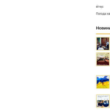
вітер:
Погода н
Новин