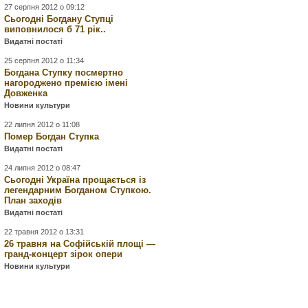
27 серпня 2012 о 09:12
Сьогодні Богдану Ступці
виповнилося б 71 рік..
Видатні постаті
25 серпня 2012 о 11:34
Богдана Ступку посмертно
нагороджено премією імені
Довженка
Новини культури
22 липня 2012 о 11:08
Помер Богдан Ступка
Видатні постаті
24 липня 2012 о 08:47
Сьогодні Україна прощається із
легендарним Богданом Ступкою.
План заходів
Видатні постаті
22 травня 2012 о 13:31
26 травня на Софійській площі —
гранд-концерт зірок опери
Новини культури