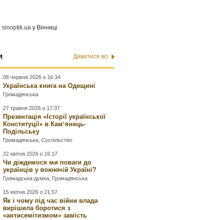
а
sinoptik.ua
у Вінниці
и
Дивитися всі
08 червня 2026 о 16:34
Українська книга на Одещині
Громадянська
27 травня 2026 о 17:37
Презентація «Історії української
Конституції» в Камʼянець-
Подільську
Громадянська
,
Суспільство
22 квітня 2026 о 16:17
Чи діждемося ми поваги до
українців у воюючій Україні?
Громадська думка
,
Громадянська
15 квітня 2026 о 21:57
Як і чому під час війни влада
вирішила боротися з
«антисемітизмом» замість