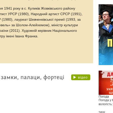
ня 1941 року в с. Куликів Жовківського району
ртист УРСР (1980), Народний артист СРСР (1991),
(1980), лауреат Шевченківської премії (1993, за
Тевель» за Шолом-Алейхемом), міністр культури
аїни (2011). Художній керівник Національного
ру імені Івана Франка.
Погода
Погода у
вологість:
тиск: