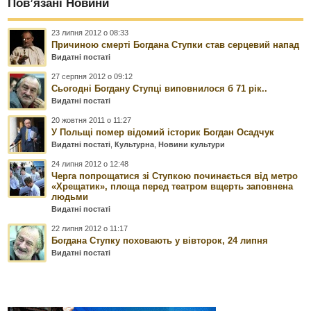
Пов’язані Новини
23 липня 2012 о 08:33
Причиною смерті Богдана Ступки став серцевий напад
Видатні постаті
27 серпня 2012 о 09:12
Сьогодні Богдану Ступці виповнилося б 71 рік..
Видатні постаті
20 жовтня 2011 о 11:27
У Польщі помер відомий історик Богдан Осадчук
Видатні постаті
,
Культурна
,
Новини культури
24 липня 2012 о 12:48
Черга попрощатися зі Ступкою починається від метро
«Хрещатик», площа перед театром вщерть заповнена
людьми
Видатні постаті
22 липня 2012 о 11:17
Богдана Ступку поховають у вівторок, 24 липня
Видатні постаті