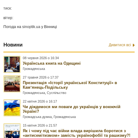
тиск:
вітер:
Погода на
sinoptik.ua
у Вінниці
Новини
Дивитися всі
08 червня 2026 о 16:34
Українська книга на Одещині
Громадянська
27 травня 2026 о 17:37
Презентація «Історії української Конституції» в
Камʼянець-Подільську
Громадянська
,
Суспільство
22 квітня 2026 о 16:17
Чи діждемося ми поваги до українців у воюючій
Україні?
Громадська думка
,
Громадянська
15 квітня 2026 о 21:57
Як і чому під час війни влада вирішила боротися з
«антисемітизмом» замість українофобії та рашизму?!