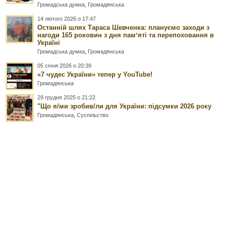
Громадська думка
,
Громадянська
14 лютого 2026 о 17:47
Останній шлях Тараса Шевченка: плануємо заходи з
нагоди 165 роковин з дня памʼяті та перепоховання в
Україні
Громадська думка
,
Громадянська
05 січня 2026 о 20:39
«7 чудес України» тепер у YouTube!
Громадянська
29 грудня 2025 о 21:22
"Що я/ми зробив/ли для України: підсумки 2026 року
Громадянська
,
Суспільство