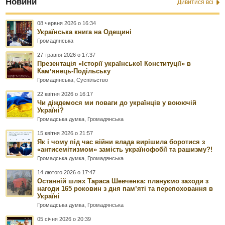
Новини
Дивитися всі
08 червня 2026 о 16:34
Українська книга на Одещині
Громадянська
27 травня 2026 о 17:37
Презентація «Історії української Конституції» в
Камʼянець-Подільську
Громадянська
,
Суспільство
22 квітня 2026 о 16:17
Чи діждемося ми поваги до українців у воюючій
Україні?
Громадська думка
,
Громадянська
15 квітня 2026 о 21:57
Як і чому під час війни влада вирішила боротися з
«антисемітизмом» замість українофобії та рашизму?!
Громадська думка
,
Громадянська
14 лютого 2026 о 17:47
Останній шлях Тараса Шевченка: плануємо заходи з
нагоди 165 роковин з дня памʼяті та перепоховання в
Україні
Громадська думка
,
Громадянська
05 січня 2026 о 20:39