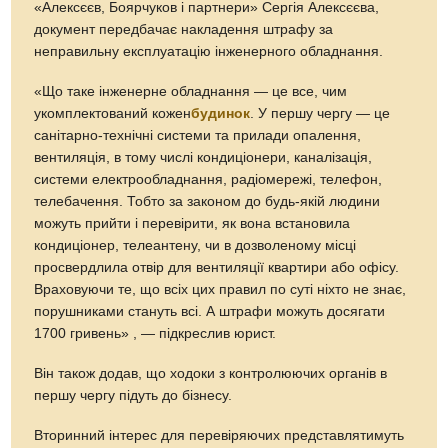
«Алексєєв, Боярчуков і партнери» Сергія Алексєєва,
документ передбачає накладення штрафу за
неправильну експлуатацію інженерного обладнання.
«Що таке інженерне обладнання — це все, чим
укомплектований кожен
будинок
. У першу чергу — це
санітарно-технічні системи та прилади опалення,
вентиляція, в тому числі кондиціонери, каналізація,
системи електрообладнання, радіомережі, телефон,
телебачення. Тобто за законом до будь-якій людини
можуть прийти і перевірити, як вона встановила
кондиціонер, телеантену, чи в дозволеному місці
просвердлила отвір для вентиляції квартири або офісу.
Враховуючи те, що всіх цих правил по суті ніхто не знає,
порушниками стануть всі. А штрафи можуть досягати
1700 гривень» , — підкреслив юрист.
Він також додав, що ходоки з контролюючих органів в
першу чергу підуть до бізнесу.
Вторинний інтерес для перевіряючих представлятимуть