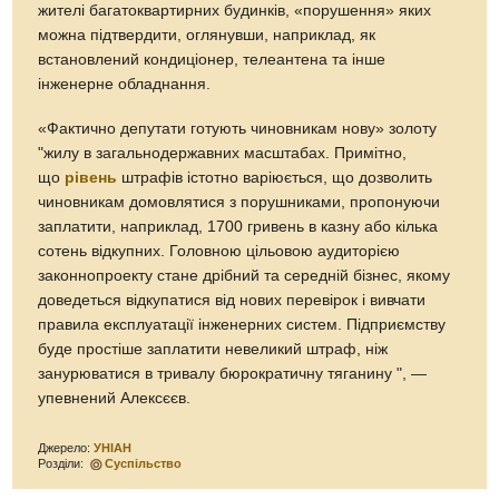
жителі багатоквартирних будинків, «порушення» яких
можна підтвердити, оглянувши, наприклад, як
встановлений кондиціонер, телеантена та інше
інженерне обладнання.
«Фактично депутати готують чиновникам нову» золоту
"жилу в загальнодержавних масштабах. Примітно,
що
рівень
штрафів істотно варіюється, що дозволить
чиновникам домовлятися з порушниками, пропонуючи
заплатити, наприклад, 1700 гривень в казну або кілька
сотень відкупних. Головною цільовою аудиторією
законнопроекту стане дрібний та середній бізнес, якому
доведеться відкупатися від нових перевірок і вивчати
правила експлуатації інженерних систем. Підприємству
буде простіше заплатити невеликий штраф, ніж
занурюватися в тривалу бюрократичну тяганину ", —
упевнений Алексєєв.
Джерело:
УНІАН
Розділи:
Суспільство