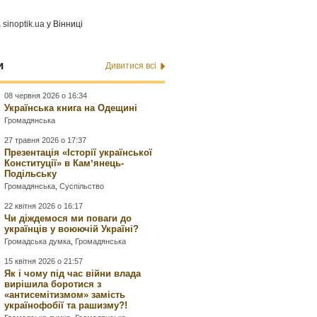
а
sinoptik.ua
у Вінниці
и
Дивитися всі
08 червня 2026 о 16:34
Українська книга на Одещині
Громадянська
27 травня 2026 о 17:37
Презентація «Історії української
Конституції» в Камʼянець-
Подільську
Громадянська
,
Суспільство
22 квітня 2026 о 16:17
Чи діждемося ми поваги до
українців у воюючій Україні?
Громадська думка
,
Громадянська
15 квітня 2026 о 21:57
Як і чому під час війни влада
вирішила боротися з
«антисемітизмом» замість
українофобії та рашизму?!