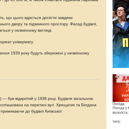
ть, що цього вдасться досягти завдяки
нього двору та підземного простору. Фасад будівлі,
еться у незмінному вигляді.
рмат універмагу.
ження 1939 року будуть збережені у незмінному
) — був відкритий у 1938 році. Будівля загальною
Погода
розташована на перетині вул. Хрещатик та Богдана
Погода у
примикаючи до будівлі Київської
вологість:
тиск: