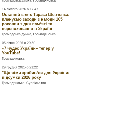
Громадська думка
,
Громадянська
14 лютого 2026 о 17:47
Останній шлях Тараса Шевченка:
плануємо заходи з нагоди 165
роковин з дня памʼяті та
перепоховання в Україні
Громадська думка
,
Громадянська
05 січня 2026 о 20:39
«7 чудес України» тепер у
YouTube!
Громадянська
29 грудня 2025 о 21:22
"Що я/ми зробив/ли для України:
підсумки 2026 року
Громадянська
,
Суспільство