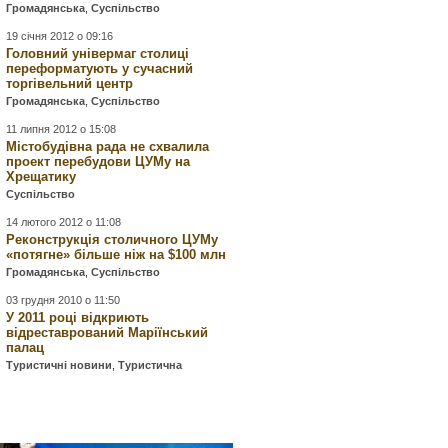
Громадянська
,
Суспільство
19 січня 2012 о 09:16
Головний універмаг столиці
переформатують у сучасний
торгівельний центр
Громадянська
,
Суспільство
11 липня 2012 о 15:08
Містобудівна рада не схвалила
проект перебудови ЦУМу на
Хрещатику
Суспільство
14 лютого 2012 о 11:08
Реконструкція столичного ЦУМу
«потягне» більше ніж на $100 млн
Громадянська
,
Суспільство
03 грудня 2010 о 11:50
У 2011 році відкриють
відреставрований Маріїнський
палац
Туристичні новини
,
Туристична