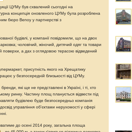
укції ЦУМу був схвалений сьогодні на
ектурна концепція оновленого ЦУМу була розроблена
ним бюро Benoy у партнерстві з
ованої будівлі, у компанії повідомили, що на двох
арковка; чоловічий, жіночий, дитячий одяг та товари
ий поверхи, а дах з оглядовою терасою відведений
пермаркет, присутність якого на Хрещатику
працює у безпосередній близькості від ЦУМу.
ренди, які ще не представлені в Україні, і ті, хто
кому ринку. Частину площ планується відвести під
правляти будівлею буде безпосередньо компанія
 досвід управління об'єктами нерухомості у сфері
нні.
риватиме до осені 2014 року, загальна площа
і
- до 45 000 м, а також з'явиться підземна парковка