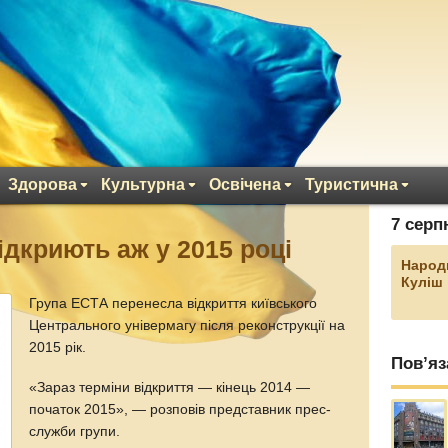
Здорова
Культурна
Освічена
Туристична
7 серп
ідкриють аж у 2015 році
Народ
Куліш
Група ЕСТА перенесла відкриття київського
Центрального універмагу після реконструкції на
2015 рік.
Пов’яз
«Зараз терміни відкриття — кінець 2014 —
початок 2015», — розповів представник прес-
служби групи.