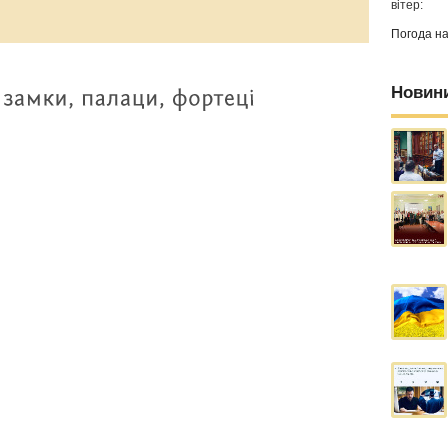
вітер:
Погода н
Новин