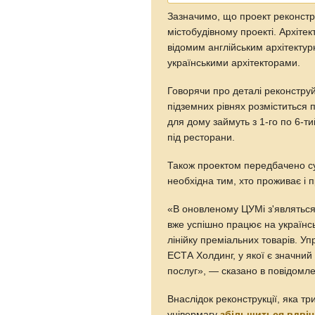
Зазначимо, що проект реконстр
містобудівному проекті. Архіт
відомим англійським архітектур
українськими архітекторами.
Говорячи про деталі реконструй
підземних рівнях розміститься п
для дому займуть з 1-го по 6-т
під ресторани.
Також проектом передбачено су
необхідна тим, хто проживає і 
«В оновленому ЦУМі з'являться б
вже успішно працює на українсь
лінійку преміальних товарів. У
ЕСТА Холдинг, у якої є значний
послуг», — сказано в повідомле
Внаслідок реконструкції, яка т
універмагу
збільшиться вдвіч