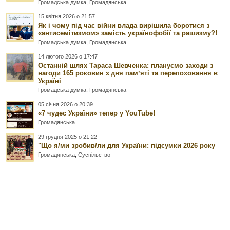
Громадська думка
,
Громадянська
15 квітня 2026 о 21:57
Як і чому під час війни влада вирішила боротися з
«антисемітизмом» замість українофобії та рашизму?!
Громадська думка
,
Громадянська
14 лютого 2026 о 17:47
Останній шлях Тараса Шевченка: плануємо заходи з
нагоди 165 роковин з дня памʼяті та перепоховання в
Україні
Громадська думка
,
Громадянська
05 січня 2026 о 20:39
«7 чудес України» тепер у YouTube!
Громадянська
29 грудня 2025 о 21:22
"Що я/ми зробив/ли для України: підсумки 2026 року
Громадянська
,
Суспільство