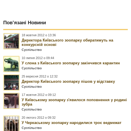
Пов’язані Новини
18 жовтня 2012 о 13:36
Директора Київського зоопарку обиратимуть на
конкурсній основі
Суспільство
10 липня 2012 о 09:44
У слона з Київського зоопарку закінчився карантин
Суспільство
25 вересня 2012 о 12:32
Директор Київського зоопарку пішов у відставку
Суспільство
17 жовтня 2012 о 09:12
У Київському зоопарку з'явилося поповнення у родині
зубра
Суспільство
20 лютого 2012 о 09:32
У Черкаському зоопарку народилися троє ведмежат
Суспільство