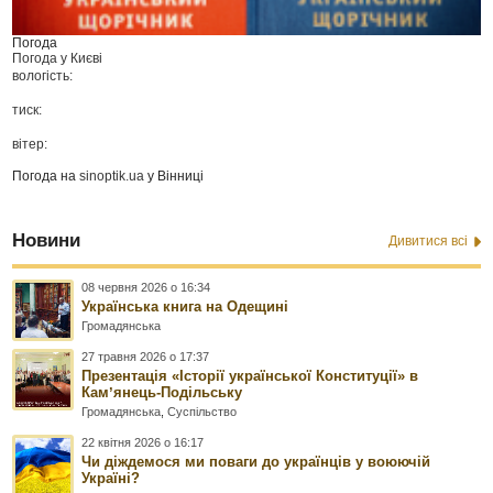
Погода
Погода у
Києві
вологість:
тиск:
вітер:
Погода на
sinoptik.ua
у Вінниці
Новини
Дивитися всі
08 червня 2026 о 16:34
Українська книга на Одещині
Громадянська
27 травня 2026 о 17:37
Презентація «Історії української Конституції» в
Камʼянець-Подільську
Громадянська
,
Суспільство
22 квітня 2026 о 16:17
Чи діждемося ми поваги до українців у воюючій
Україні?