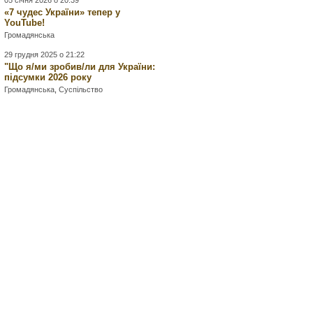
05 січня 2026 о 20:39
«7 чудес України» тепер у
YouTube!
Громадянська
29 грудня 2025 о 21:22
"Що я/ми зробив/ли для України:
підсумки 2026 року
Громадянська
,
Суспільство