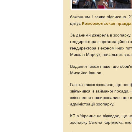
бажанням. І заява підписана. 21
цитує
Комсомольская правда 
За даними джерела в зоопарку,
гендиректора з організаційно-г
гендиректора з економічних пит
Микола Марчук, начальник загал
Видання також пише, що обов'я
Михайло Іванов.
Газета також зазначає, що нео
звільнився із займаної посади.
звільнення поширювалися ще в 
адміністрації зоопарку.
КП в Украине не відкидає, що н
зоопарку Євгена Кирилюка, яког