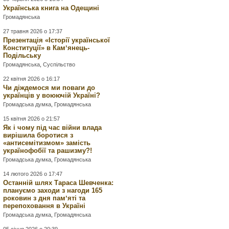
Українська книга на Одещині
Громадянська
27 травня 2026 о 17:37
Презентація «Історії української
Конституції» в Камʼянець-
Подільську
Громадянська
,
Суспільство
22 квітня 2026 о 16:17
Чи діждемося ми поваги до
українців у воюючій Україні?
Громадська думка
,
Громадянська
15 квітня 2026 о 21:57
Як і чому під час війни влада
вирішила боротися з
«антисемітизмом» замість
українофобії та рашизму?!
Громадська думка
,
Громадянська
14 лютого 2026 о 17:47
Останній шлях Тараса Шевченка:
плануємо заходи з нагоди 165
роковин з дня памʼяті та
перепоховання в Україні
Громадська думка
,
Громадянська