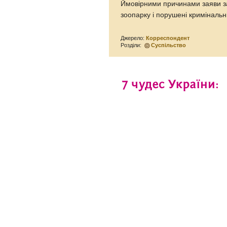
Ймовірними причинами заяви за
зоопарку і порушені криміналь
Джерело:
Корреспондент
Розділи:
Суспільство