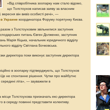
«Від співробітника зоопарку нам стало відомо,
що Толстоухов написав заяву за власним
 вересня він вивіз особисті речі», —
в Украине
координатора Форуму порятунку Києва.
 разом з Толстоуховим звільнилися заступник
осподарських питань Євген Долженко, заступник
ань Марія Кіцька, начальник юридичного відділу
ьного відділу Світлана Бочковська.
зки директора поки виконує заступник директора
фіційно в зоопарку підтверджують, що Толстоухов
 «Це не спонтанне рішення. Чутки про майбутнє
середині літа», — зауважили в
а місце Толстоухова призначать екс-директора
о в середу повинні представити колективу.