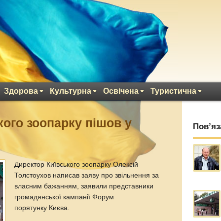
Здорова
Культурна
Освічена
Туристична
кого зоопарку пішов у
Пов’яз
Директор Київського зоопарку Олексій
Толстоухов написав заяву про звільнення за
власним бажанням, заявили представники
громадянської кампанії Форум
порятунку Києва.