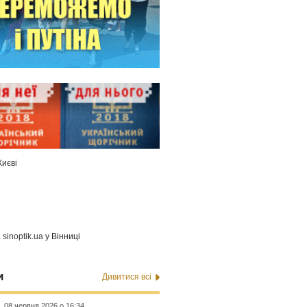
Києві
а
sinoptik.ua
у Вінниці
и
Дивитися всі
08 червня 2026 о 16:34