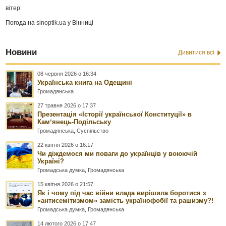
вітер:
Погода на
sinoptik.ua
у Вінниці
Новини
Дивитися всі
08 червня 2026 о 16:34
Українська книга на Одещині
Громадянська
27 травня 2026 о 17:37
Презентація «Історії української Конституції» в
Камʼянець-Подільську
Громадянська
,
Суспільство
22 квітня 2026 о 16:17
Чи діждемося ми поваги до українців у воюючій
Україні?
Громадська думка
,
Громадянська
15 квітня 2026 о 21:57
Як і чому під час війни влада вирішила боротися з
«антисемітизмом» замість українофобії та рашизму?!
Громадська думка
,
Громадянська
14 лютого 2026 о 17:47