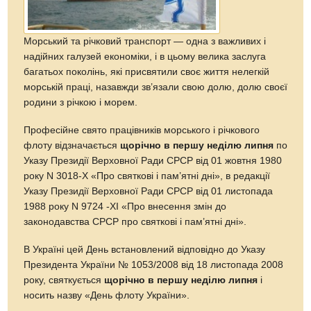
Морський та річковий транспорт — одна з важливих і
надійних галузей економіки, і в цьому велика заслуга
багатьох поколінь, які присвятили своє життя нелегкій
морській праці, назавжди зв’язали свою долю, долю своєї
родини з річкою і морем.
Професійне свято працівників морського і річкового
флоту відзначається
щорічно в першу неділю липня
по
Указу Президії Верховної Ради СРСР від 01 жовтня 1980
року N 3018-Х «Про святкові і пам’ятні дні», в редакції
Указу Президії Верховної Ради СРСР від 01 листопада
1988 року N 9724 -XI «Про внесення змін до
законодавства СРСР про святкові і пам’ятні дні».
В Україні цей День встановлений відповідно до Указу
Президента України № 1053/2008 від 18 листопада 2008
року, святкується
щорічно в першу неділю липня
і
носить назву «День флоту України».