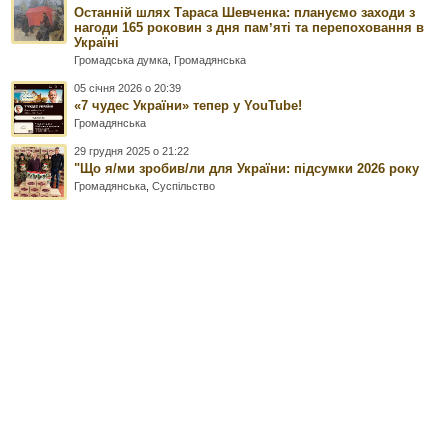
Останній шлях Тараса Шевченка: плануємо заходи з
нагоди 165 роковин з дня памʼяті та перепоховання в
Україні
Громадська думка
,
Громадянська
05 січня 2026 о 20:39
«7 чудес України» тепер у YouTube!
Громадянська
29 грудня 2025 о 21:22
"Що я/ми зробив/ли для України: підсумки 2026 року
Громадянська
,
Суспільство