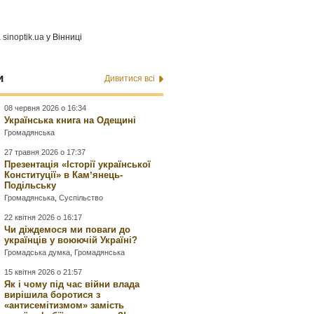
а
sinoptik.ua
у Вінниці
и
Дивитися всі
08 червня 2026 о 16:34
Українська книга на Одещині
Громадянська
27 травня 2026 о 17:37
Презентація «Історії української
Конституції» в Камʼянець-
Подільську
Громадянська
,
Суспільство
22 квітня 2026 о 16:17
Чи діждемося ми поваги до
українців у воюючій Україні?
Громадська думка
,
Громадянська
15 квітня 2026 о 21:57
Як і чому під час війни влада
вирішила боротися з
«антисемітизмом» замість