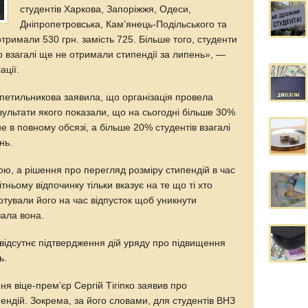
студентів Харкова, Запоріжжя, Одеси,
Дніпропетровська, Кам’янець-Подільського та
отримали 530 грн. замість 725. Більше того, студенти
 взагалі ще не отримали стипендії за липень», —
ації.
етильникова заявила, що організація провела
зультати якого показали, що на сьогодні більше 30%
 в повному обсязі, а більше 20% студентів взагалі
нь.
ою, а рішення про перегляд розміру стипендій в час
тньому відпочинку тільки вказує на те що ті хто
готували його на час відпусток щоб уникнути
зала вона.
і відсутнє підтвердження дій уряду про підвищення
ь.
ня віце-прем’єр Сергій Тігіпко заявив про
ендій. Зокрема, за його словами, для студентів ВНЗ