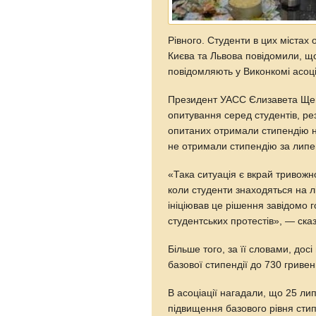
Рівного. Студенти в цих містах 
Києва та Львова повідомили, що
повідомляють у Виконкомі асоці
Президент УАСС Єлизавета Щеп
опитування серед студентів, ре
опитаних отримали стипендію не
не отримали стипендію за липе
«Така ситуація є вкрай тривожн
коли студенти знаходяться на лі
ініціював це рішення завідомо 
студентських протестів», — ска
Більше того, за її словами, дос
базової стипендії до 730 гривен
В асоціації нагадали, що 25 лип
підвищення базового рівня стип