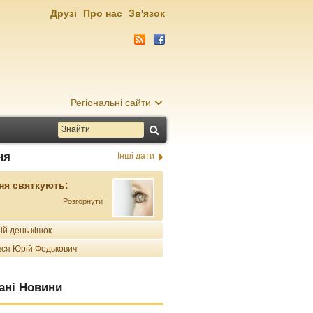
Друзі
Про нас
Зв'язок
Регіональні сайти
ня
Інші дати
ня святкують:
Розгорнути
ій день кішок
ся Юрій Федькович
ані Новини