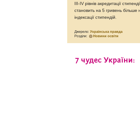
ІІІ-ІV рівнів акредитації стипе
становить на 5 гривень більше 
індексації стипендій.
Джерело:
Українська правда
Розділи:
Новини освіти