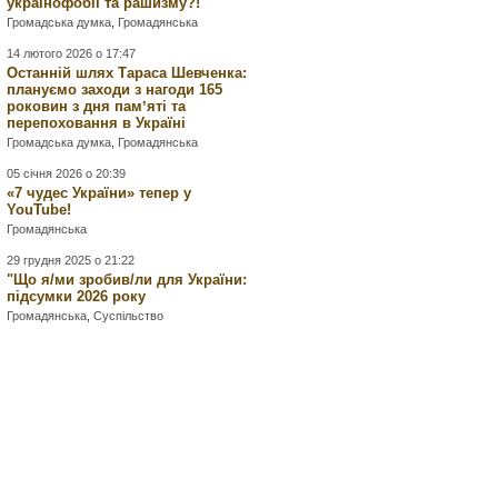
українофобії та рашизму?!
Громадська думка
,
Громадянська
14 лютого 2026 о 17:47
Останній шлях Тараса Шевченка:
плануємо заходи з нагоди 165
роковин з дня памʼяті та
перепоховання в Україні
Громадська думка
,
Громадянська
05 січня 2026 о 20:39
«7 чудес України» тепер у
YouTube!
Громадянська
29 грудня 2025 о 21:22
"Що я/ми зробив/ли для України:
підсумки 2026 року
Громадянська
,
Суспільство