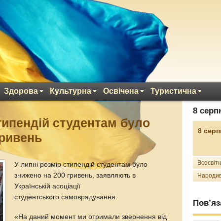
Здорова
Культурна
Освічена
Туристична
8 серп
стипендій студентам було
8 серп
гривень
Всесвітн
У липні розмір стипендій студентам було
знижено на 200 гривень, заявляють в
Народив
Українській асоціації
студентського самоврядування.
Пов’яз
«На даний момент ми отримали звернення від