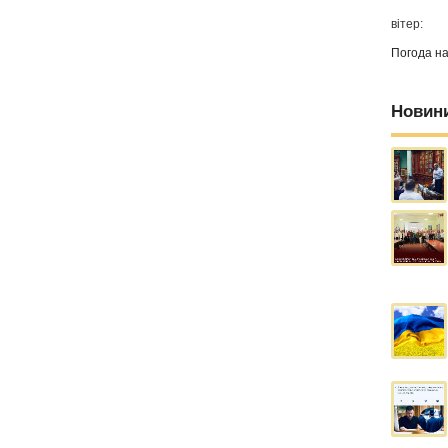
вітер:
Погода н
Новин