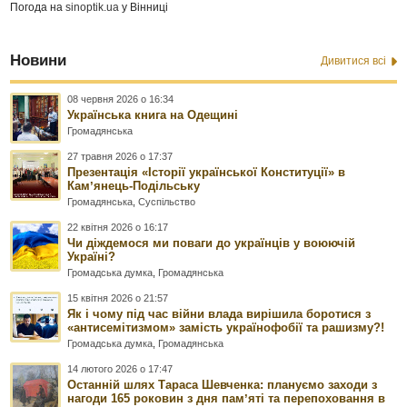
Погода на
sinoptik.ua
у Вінниці
Новини
Дивитися всі
08 червня 2026 о 16:34
Українська книга на Одещині
Громадянська
27 травня 2026 о 17:37
Презентація «Історії української Конституції» в
Камʼянець-Подільську
Громадянська
,
Суспільство
22 квітня 2026 о 16:17
Чи діждемося ми поваги до українців у воюючій
Україні?
Громадська думка
,
Громадянська
15 квітня 2026 о 21:57
Як і чому під час війни влада вирішила боротися з
«антисемітизмом» замість українофобії та рашизму?!
Громадська думка
,
Громадянська
14 лютого 2026 о 17:47
Останній шлях Тараса Шевченка: плануємо заходи з
нагоди 165 роковин з дня памʼяті та перепоховання в