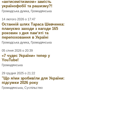
«антисемітизмом» замість
українофобії та рашизму?!
Громадська думка
,
Громадянська
14 лютого 2026 о 17:47
Останній шлях Тараса Шевченка:
плануємо заходи з нагоди 165
роковин з дня памʼяті та
перепоховання в Україні
Громадська думка
,
Громадянська
05 січня 2026 о 20:39
«7 чудес України» тепер у
YouTube!
Громадянська
29 грудня 2025 о 21:22
"Що я/ми зробив/ли для України:
підсумки 2026 року
Громадянська
,
Суспільство