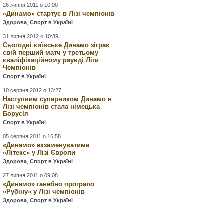
26 липня 2011 о 10:00
«Динамо» стартує в Лізі чемпіонів
Здорова
,
Спорт в Україні
31 липня 2012 о 10:39
Сьогодні київське Динамо зіграє
свій перший матч у третьому
кваліфікаційному раунді Ліги
Чемпіонів
Спорт в Україні
10 серпня 2012 о 13:27
Наступним суперником Динамо в
Лізі чемпіонів стала німецька
Борусія
Спорт в Україні
05 серпня 2011 о 16:58
«Динамо» екзаменуватиме
«Літекс» у Лізі Європи
Здорова
,
Спорт в Україні
27 липня 2011 о 09:08
«Динамо» ганебно програло
«Рубіну» у Лізі чемпіонів
Здорова
,
Спорт в Україні