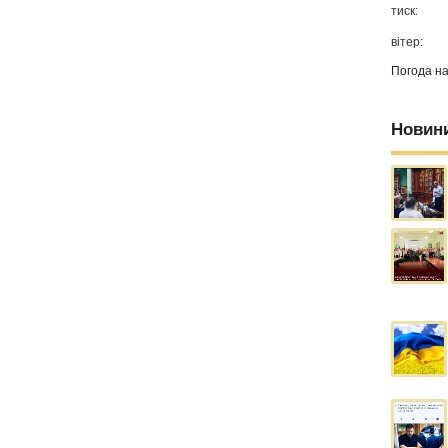
тиск:
вітер:
Погода н
Новин