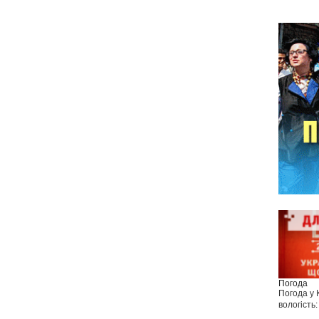
Погода
Погода у
вологість: