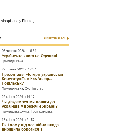
а
sinoptik.ua
у Вінниці
и
Дивитися всі
08 червня 2026 о 16:34
Українська книга на Одещині
Громадянська
27 травня 2026 о 17:37
Презентація «Історії української
Конституції» в Камʼянець-
Подільську
Громадянська
,
Суспільство
22 квітня 2026 о 16:17
Чи діждемося ми поваги до
українців у воюючій Україні?
Громадська думка
,
Громадянська
15 квітня 2026 о 21:57
Як і чому під час війни влада
вирішила боротися з