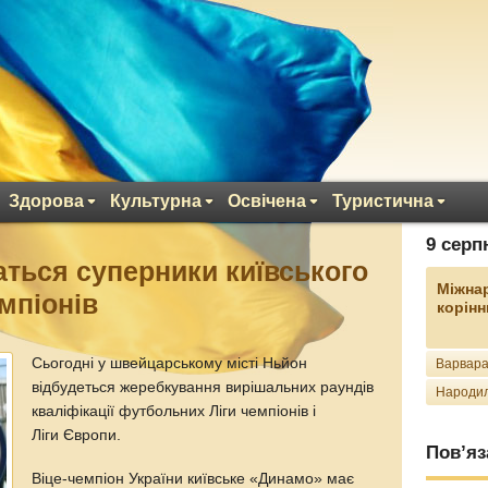
Здорова
Культурна
Освічена
Туристична
9 серп
аться суперники київського
Міжна
мпіонів
корінн
Сьогодні у швейцарському місті Ньйон
Варвара
відбудеться жеребкування вирішальних раундів
Народил
кваліфікації футбольних Ліги чемпіонів і
Ліги Європи.
Пов’яз
Віце-чемпіон України київське «Динамо» має