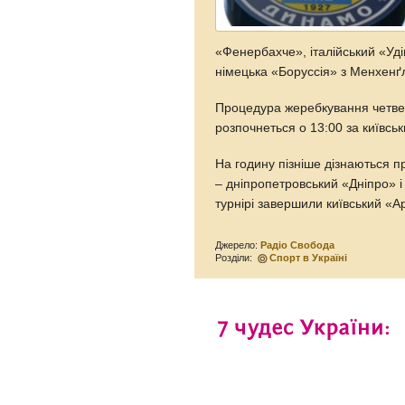
«Фенербахче», італійський «Уді
німецька «Боруссія» з Менхенґ
Процедура жеребкування четверт
розпочнеться о 13:00 за київсь
На годину пізніше дізнаються пр
– дніпропетровський «Дніпро» і
турнірі завершили київський «А
Джерело:
Радіо Свобода
Розділи:
Спорт в Україні