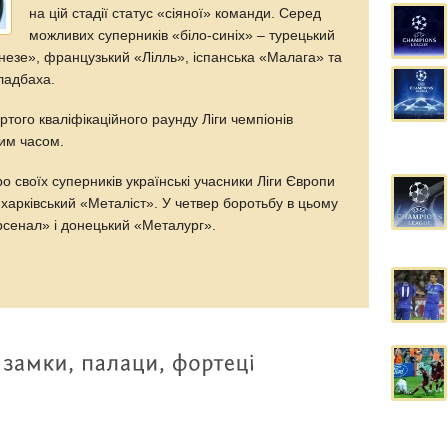
на цій стадії статус «сіяної» команди. Серед
можливих суперників «біло-синіх» – турецький
незе», французький «Лілль», іспанська «Малага» та
ладбаха.
ого кваліфікаційного раунду Ліги чемпіонів
ким часом.
о своїх суперників українські учасники Ліги Європи
 харківський «Металіст». У четвер боротьбу в цьому
рсенал» і донецький «Металург».