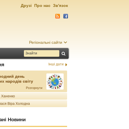
Друзі
Про нас
Зв'язок
Регіональні сайти
ня
Інші дати
родний день
их народів світу
Розгорнути
 Ханенко
ася Віра Холодна
ані Новини