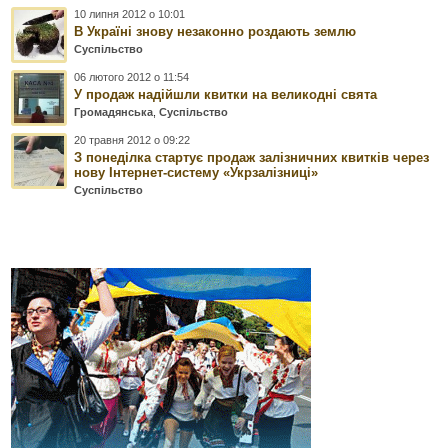
10 липня 2012 о 10:01
В Україні знову незаконно роздають землю
Суспільство
06 лютого 2012 о 11:54
У продаж надійшли квитки на великодні свята
Громадянська
,
Суспільство
20 травня 2012 о 09:22
З понеділка стартує продаж залізничних квитків через
нову Інтернет-систему «Укрзалізниці»
Суспільство