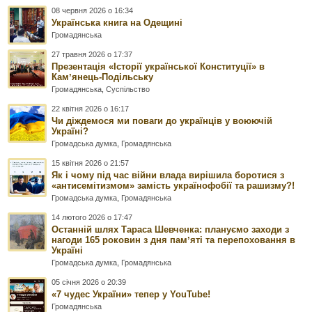
08 червня 2026 о 16:34
Українська книга на Одещині
Громадянська
27 травня 2026 о 17:37
Презентація «Історії української Конституції» в
Камʼянець-Подільську
Громадянська
,
Суспільство
22 квітня 2026 о 16:17
Чи діждемося ми поваги до українців у воюючій
Україні?
Громадська думка
,
Громадянська
15 квітня 2026 о 21:57
Як і чому під час війни влада вирішила боротися з
«антисемітизмом» замість українофобії та рашизму?!
Громадська думка
,
Громадянська
14 лютого 2026 о 17:47
Останній шлях Тараса Шевченка: плануємо заходи з
нагоди 165 роковин з дня памʼяті та перепоховання в
Україні
Громадська думка
,
Громадянська
05 січня 2026 о 20:39
«7 чудес України» тепер у YouTube!
Громадянська