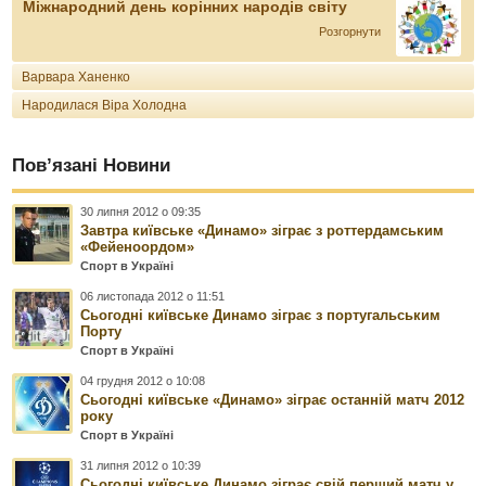
Міжнародний день корінних народів світу
Розгорнути
Варвара Ханенко
Народилася Віра Холодна
Пов’язані Новини
30 липня 2012 о 09:35
Завтра київське «Динамо» зіграє з роттердамським
«Фейеноордом»
Спорт в Україні
06 листопада 2012 о 11:51
Сьогодні київське Динамо зіграє з португальським
Порту
Спорт в Україні
04 грудня 2012 о 10:08
Сьогодні київське «Динамо» зіграє останній матч 2012
року
Спорт в Україні
31 липня 2012 о 10:39
Сьогодні київське Динамо зіграє свій перший матч у