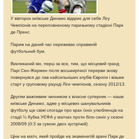
У вівторок київське Динамо відкриє для себе Лігу
Чемпіонів на переповненому паризькому стадіоні Парк
де Пренс.
Париж на даний час переживає справжній
футбольний бум.
Викликаний він, перш за все, тим, що місцевий гранд
Парі Сен-Жермен після восьмирічної перерви знову
повернувся до лав найсильніших клубів Європи і візьме
старт у груповому раунді Ліги чемпіонів, сезону 2012/13.
Другим важливим чинником є власне суперник — наше
київське Динамо, адже у місцевих шанувальників
футболу ще свіжі спогади про крах їхніх улюбленців на
стадії ¼ Кубка УЄФА у матчах проти біло-синіх у сезоні
2008/09 (0:3 за сумою двох зустрічей) .
Ціни на матч, який пройде на знаменитій арені Парк де