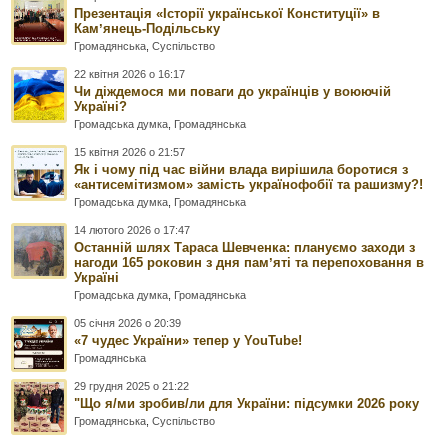
Презентація «Історії української Конституції» в
Камʼянець-Подільську
Громадянська
,
Суспільство
22 квітня 2026 о 16:17
Чи діждемося ми поваги до українців у воюючій
Україні?
Громадська думка
,
Громадянська
15 квітня 2026 о 21:57
Як і чому під час війни влада вирішила боротися з
«антисемітизмом» замість українофобії та рашизму?!
Громадська думка
,
Громадянська
14 лютого 2026 о 17:47
Останній шлях Тараса Шевченка: плануємо заходи з
нагоди 165 роковин з дня памʼяті та перепоховання в
Україні
Громадська думка
,
Громадянська
05 січня 2026 о 20:39
«7 чудес України» тепер у YouTube!
Громадянська
29 грудня 2025 о 21:22
"Що я/ми зробив/ли для України: підсумки 2026 року
Громадянська
,
Суспільство