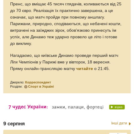
Пренс, що вміщає 45 тисяч глядачів, коливаються від 25
до 70 євро. Реалізація їх практично завершена, а це
означає, що матч пройде при повному аншлагу.
Парижани, природно, сподіваються, що небачені кошти,
витрачені на заїжджих зірок, обов'язково принесуть їм
успіх, але Динамо теж ударно провело це літо і готове
до виклику.
Нагадаємо, що київське Динамо проведе перший матч
Ліги Чемпіонів у Парижі вже у вівторок, 18 вересня.
Пряму онлайн-трансляцію матчу
читайте
о 21:45.
Джерело:
Корреспондент
Розділи:
Спорт в Україні
9 серпня
Інші дати