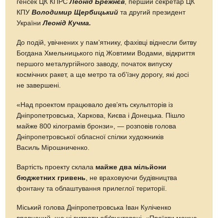
генсек ЦК КПРС
Леонід Брежнєв
, перший секретар ЦК
КПУ
Володимир Щербицький
та другий президент
України
Леонід Кучма.
До подій, увічнених у пам’ятнику, фахівці віднесли битву
Богдана Хмельницького під Жовтими Водами, відкриття
першого металургійного заводу, початок випуску
космічних ракет, а ще метро та об’їзну дорогу, які досі
не завершені.
«Над проектом працювало дев’ять скульпторів із
Дніпропетровська, Харкова, Києва і Донецька. Пішло
майже 800 кілограмів бронзи», — розповів голова
Дніпропетровської обласної спілки художників
Василь Мірошниченко.
Вартість проекту склала
майже два мільйони
бюджетних гривень
, не враховуючи будівництва
фонтану та облаштування прилеглої території.
Міський голова Дніпропетровська Іван Куліченко