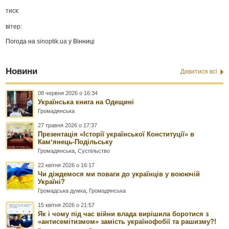
тиск:
вітер:
Погода на
sinoptik.ua
у Вінниці
Новини
Дивитися всі
08 червня 2026 о 16:34
Українська книга на Одещині
Громадянська
27 травня 2026 о 17:37
Презентація «Історії української Конституції» в
Камʼянець-Подільську
Громадянська
,
Суспільство
22 квітня 2026 о 16:17
Чи діждемося ми поваги до українців у воюючій
Україні?
Громадська думка
,
Громадянська
15 квітня 2026 о 21:57
Як і чому під час війни влада вирішила боротися з
«антисемітизмом» замість українофобії та рашизму?!