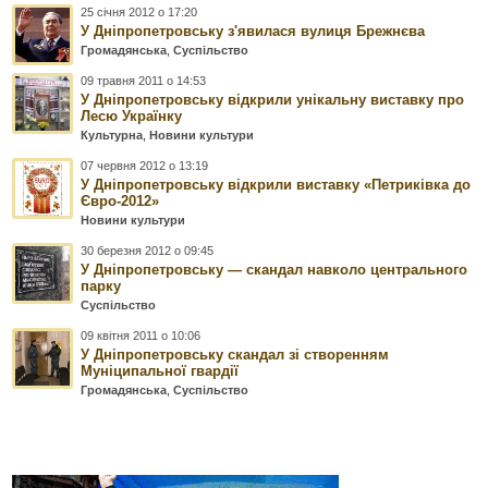
25 січня 2012 о 17:20
У Дніпропетровську з'явилася вулиця Брежнєва
Громадянська
,
Суспільство
09 травня 2011 о 14:53
У Дніпропетровську відкрили унікальну виставку про
Лесю Українку
Культурна
,
Новини культури
07 червня 2012 о 13:19
У Дніпропетровську відкрили виставку «Петриківка до
Євро-2012»
Новини культури
30 березня 2012 о 09:45
У Дніпропетровську — скандал навколо центрального
парку
Суспільство
09 квітня 2011 о 10:06
У Дніпропетровську скандал зі створенням
Муніципальної гвардії
Громадянська
,
Суспільство