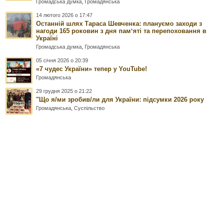
Громадська думка
,
Громадянська
14 лютого 2026 о 17:47
Останній шлях Тараса Шевченка: плануємо заходи з
нагоди 165 роковин з дня памʼяті та перепоховання в
Україні
Громадська думка
,
Громадянська
05 січня 2026 о 20:39
«7 чудес України» тепер у YouTube!
Громадянська
29 грудня 2025 о 21:22
"Що я/ми зробив/ли для України: підсумки 2026 року
Громадянська
,
Суспільство