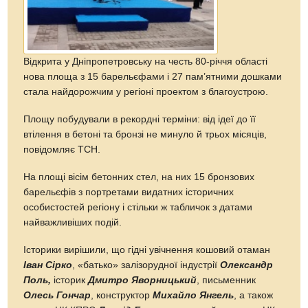
Відкрита у Дніпропетровську на честь 80-річчя області
нова площа з 15 барельєфами і 27 пам’ятними дошками
стала найдорожчим у регіоні проектом з благоустрою.
Площу побудували в рекордні терміни: від ідеї до її
втілення в бетоні та бронзі не минуло й трьох місяців,
повідомляє ТСН.
На площі вісім бетонних стел, на них 15 бронзових
барельєфів з портретами видатних історичних
особистостей регіону і стільки ж табличок з датами
найважливіших подій.
Історики вирішили, що гідні увічнення кошовий отаман
Іван Сірко
, «батько» залізорудної індустрії
Олександр
Поль,
історик
Дмитро Яворницький
, письменник
Олесь Гончар
, конструктор
Михайло Янгель
, а також