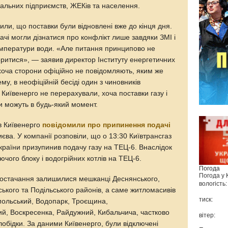
унальних підприємств, ЖЕКів та населення.
или, що поставки були відновлені вже до кінця дня.
і могли дізнатися про конфлікт лише завдяки ЗМІ і
емператури води. «Але питання принципово не
оритися», — заявив директор Інституту енергетичних
хоча сторони офіційно не повідомляють, яким же
у, в неофіційній бесіді один з чиновників
Київенерго не перерахували, хоча поставки газу і
и можуть в будь-який момент.
в Київенерго
повідомили про припинення подачі
иєва. У компанії розповіли, що о 13:30 Київтрансгаз
раїни призупинив подачу газу на ТЕЦ-6. Внаслідок
чого блоку і водогрійних котлів на ТЕЦ-6.
Погода
Погода у
опостачання залишилися мешканці Деснянського,
вологість:
ького та Подільського районів, а саме житломасивів
тиск:
мольський, Водопарк, Троєщина,
кий, Воскресенка, Райдужний, Кибальчича, частково
вітер:
лобідки. За даними Київенерго, були відключені