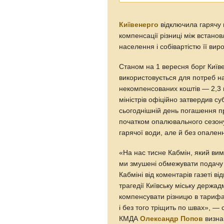
Київенерго
відключила гарячу 
компенсації різниці між встан
населення і собівартістю її вир
Станом на 1 вересня борг Київ
використовується для потреб на
некомпенсованих коштів — 2,3 м
міністрів офіційно затвердив с
сьогоднішній день погашення п
початком опалювального сезону
гарячої води, але й без опален
«На нас тисне Кабмін, який вима
ми змушені обмежувати подачу 
Кабміні від коментарів газеті в
трагедії Київську міську держад
компенсувати різницю в тарифах
і без того тріщить по швах», —
КМДА
Олександр Попов
визнав