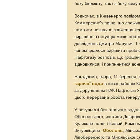
боку бюджету, так і з боку ком
Водночас, в Київенерго повідом
КоммерсантЪ пише, що споживач
помітити незначне зниження т
вирішене, і ситуація може повт
досліджень Дмитро Марунич. І 
чином вдалося вирішити проблем
Нафтогазу розповів, що грошей 
відновилися, і припинитися вон
Нагадаємо, вчора, 11 вересня, 
гарячої води
в низці районів К
за дорученням НАК Нафтогаз Ук
цього перервана робота генерую
У результаті без гарячого вод
Оболонського, частини Дніпровс
Куликове поле, Лісовий, Комсо
Вигурівщина,
Оболонь
, Мінсь
Лівобережного та Микільської с