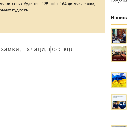
Погода н
сяч житлових будинків, 125 шкіл, 164 дитячих садки,
домчих будівель.
Новин