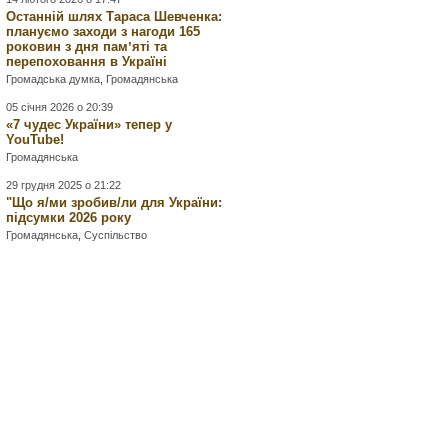
Останній шлях Тараса Шевченка:
плануємо заходи з нагоди 165
роковин з дня памʼяті та
перепоховання в Україні
Громадська думка
,
Громадянська
05 січня 2026 о 20:39
«7 чудес України» тепер у
YouTube!
Громадянська
29 грудня 2025 о 21:22
"Що я/ми зробив/ли для України:
підсумки 2026 року
Громадянська
,
Суспільство