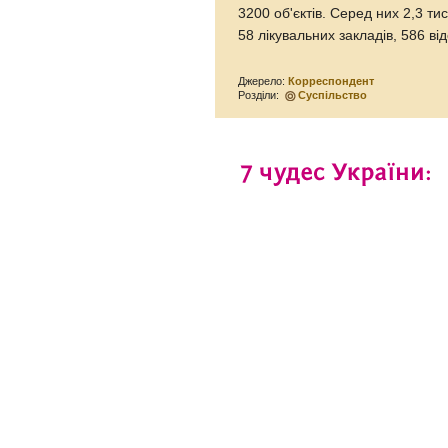
3200 об'єктів. Серед них 2,3 ти
58 лікувальних закладів, 586 ві
Джерело:
Корреспондент
Розділи:
Суспільство