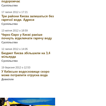
подорожчає
Суспільство
17 липня 2012 о 17:21
Три райони Києва залишаться без
гарячої води. Адреси
Суспільство
13 квітня 2012 о 18:59
Через Євро у Києві раніше
почнуть відключати гарячу воду
Суспільство
12 липня 2012 о 14:05
Бюджет Києва збільшили на 3,4
мільярда
Суспільство
19 березня 2012 о 12:53
У Київське водосховище скоро
може потрапити отруєна вода
Довкілля