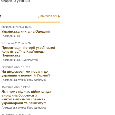
а
sinoptik.ua
у Вінниці
и
Дивитися всі
08 червня 2026 о 16:34
Українська книга на Одещині
Громадянська
27 травня 2026 о 17:37
Презентація «Історії української
Конституції» в Камʼянець-
Подільську
Громадянська
,
Суспільство
22 квітня 2026 о 16:17
Чи діждемося ми поваги до
українців у воюючій Україні?
Громадська думка
,
Громадянська
15 квітня 2026 о 21:57
Як і чому під час війни влада
вирішила боротися з
«антисемітизмом» замість
українофобії та рашизму?!
Громадська думка
,
Громадянська
14 лютого 2026 о 17:47