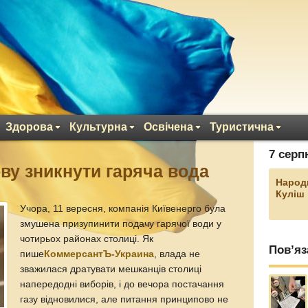
Здорова
Культурна
Освічена
Туристична
7 серп
ову зникнути гаряча вода
Народ
Куліш
Учора, 11 вересня, компанія Київенерго була
змушена призупинити подачу гарячої води у
чотирьох районах столиці. Як
Пов’яз
пише
КоммерсантЪ-Украина
, влада не
зважилася дратувати мешканців столиці
напередодні виборів, і до вечора постачання
газу відновилися, але питання принципово не