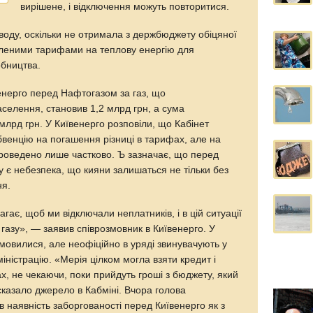
вирішене, і відключення можуть повторитися.
воду, оскільки не отримала з держбюджету обіцяної
овленими тарифами на теплову енергію для
обництва.
енерго перед Нафтогазом за газ, що
селення, становив 1,2 млрд грн, а сума
лрд грн. У Київенерго розповіли, що Кабінет
убвенцію на погашення різниці в тарифах, але на
роведено лише частково. Ъ зазначає, що перед
 є небезпека, що кияни залишаться не тільки без
ня.
гає, щоб ми відключали неплатників, і в цій ситуації
газу», — заявив співрозмовник в Київенерго. У
ідмовилися, але неофіційно в уряді звинувачують у
міністрацію. «Мерія цілком могла взяти кредит і
, не чекаючи, поки прийдуть гроші з бюджету, який
 сказало джерело в Кабміні. Вчора голова
 наявність заборгованості перед Київенерго як з