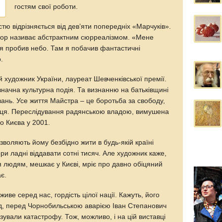
гостям свої роботи.
стю відрізняється від дев’яти попередніх «Марчуків».
тор називає абстрактним сюрреалізмом. «Мене
 я пробив небо. Там я побачив фантастичні
.
 художник України, лауреат Шевченківської премії.
значна культурна подія. Та визнанню на батьківщині
ань. Усе життя Майстра – це боротьба за свободу,
аця. Переслідування радянською владою, вимушена
о Києва у 2001.
воляють йому безбідно жити в будь-якій країні
ери ладні віддавати сотні тисяч. Але художник каже,
 людям, мешкає у Києві, мріє про давно обіцяний
є.
живе серед нас, гордість цілої нації. Кажуть, його
ад, перед Чорнобильською аварією Іван Степанович
ізували катастрофу. Тож, можливо, і на цій виставці