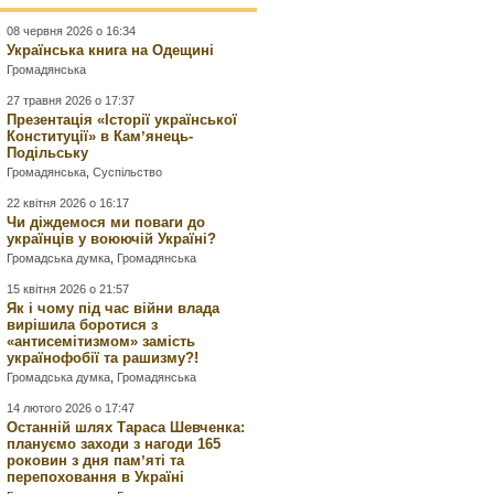
08 червня 2026 о 16:34
Українська книга на Одещині
Громадянська
27 травня 2026 о 17:37
Презентація «Історії української
Конституції» в Камʼянець-
Подільську
Громадянська
,
Суспільство
22 квітня 2026 о 16:17
Чи діждемося ми поваги до
українців у воюючій Україні?
Громадська думка
,
Громадянська
15 квітня 2026 о 21:57
Як і чому під час війни влада
вирішила боротися з
«антисемітизмом» замість
українофобії та рашизму?!
Громадська думка
,
Громадянська
14 лютого 2026 о 17:47
Останній шлях Тараса Шевченка:
плануємо заходи з нагоди 165
роковин з дня памʼяті та
перепоховання в Україні