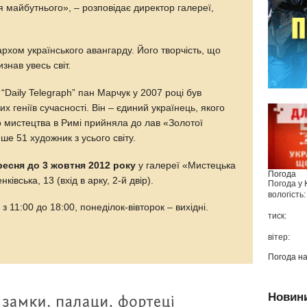
 майбутнього», – розповідає директор галереї,
рхом українського авангарду. Його творчість, що
знав увесь світ.
“Daily Telegraph” пан Марчук у 2007 році був
 геніїв сучасності. Він – єдиний українець, якого
 мистецтва в Римі прийняла до лав «Золотої
ише 51 художник з усього світу.
ресня до 3 жовтня 2012 року
у галереї «Мистецька
Погода
івська, 13 (вхід в арку, 2-й двір).
Погода у
вологість:
 11:00 до 18:00, понеділок-вівторок – вихідні.
тиск:
вітер:
Погода н
Новин