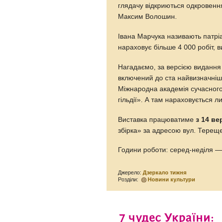
глядачу відкриються одкровення
Максим Волошин.
Івана Марчука називають патріа
нараховує більше 4 000 робіт, ви
Нагадаємо, за версією видання 
включений до ста найвизначніших
Міжнародна академія сучасного
гільдії». А там нараховується л
Виставка працюватиме
з 14 ве
збірка» за адресою вул. Терещенк
Години роботи: серед-неділя — з
Джерело:
Дзеркало тижня
Розділи:
Новини культури