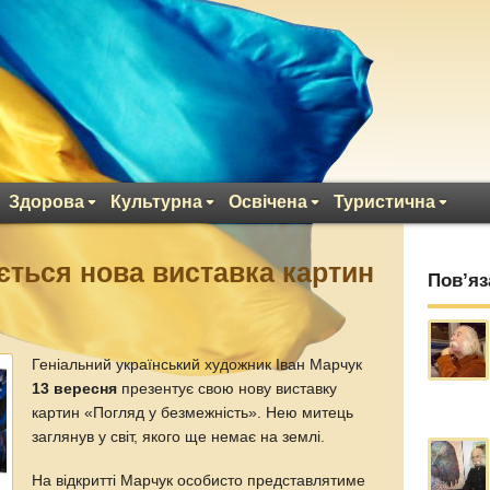
Здорова
Культурна
Освічена
Туристична
ається нова виставка картин
Пов’яз
Геніальний український художник Іван Марчук
13 вересня
презентує свою нову виставку
картин «Погляд у безмежність». Нею митець
заглянув у світ, якого ще немає на землі.
На відкритті Марчук особисто представлятиме