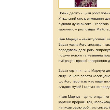
Новий десятий цикл робіт повні
Унікальний стиль виконання ав
підняли дуже високо, і головою
картини», – розповідає Майстер
Іван Марчук – найтитулованіший
Зараз кожна його виставка – ви
передували довгі роки випробув
пошуки нового та невпинна пр
еміграція і врешті повернення д
Зараз картини пана Марчука доз
світу. За його роботи колекціон
що його творчість має лишитися
владою музей і картин не прода
«Іван Марчук – це легенда, яка 
картини пророчі. Так, наприкл
написав серію робіт, які символ