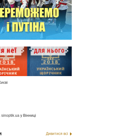
Києві
а
sinoptik.ua
у Вінниці
и
Дивитися всі