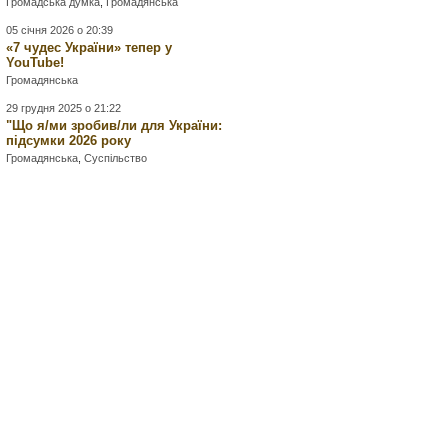
Громадська думка
,
Громадянська
05 січня 2026 о 20:39
«7 чудес України» тепер у
YouTube!
Громадянська
29 грудня 2025 о 21:22
"Що я/ми зробив/ли для України:
підсумки 2026 року
Громадянська
,
Суспільство