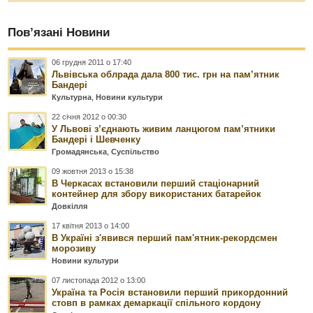
Пов’язані Новини
06 грудня 2011 о 17:40
Львівська облрада дала 800 тис. грн на пам’ятник
Бандері
Культурна
,
Новини культури
22 січня 2012 о 00:30
У Львові з’єднають живим ланцюгом пам’ятники
Бандері і Шевченку
Громадянська
,
Суспільство
09 жовтня 2013 о 15:38
В Черкасах встановили перший стаціонарний
контейнер для збору використаних батарейок
Довкілля
17 квітня 2013 о 14:00
В Україні з'явився перший пам'ятник-рекордсмен
морозиву
Новини культури
07 листопада 2012 о 13:00
Україна та Росія встановили перший прикордонний
стовп в рамках демаркації спільного кордону