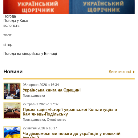
Погода
Погода у
Києві
вологість:
тиск:
вітер:
Погода на
sinoptik.ua
у Вінниці
Новини
Дивитися всі
08 червня 2026 о 16:34
Українська книга на Одещині
Громадянська
27 травня 2026 о 17:37
Презентація «Історії української Конституції» в
Камʼянець-Подільську
Громадянська
,
Суспільство
22 квітня 2026 о 16:17
Чи діждемося ми поваги до українців у воюючій