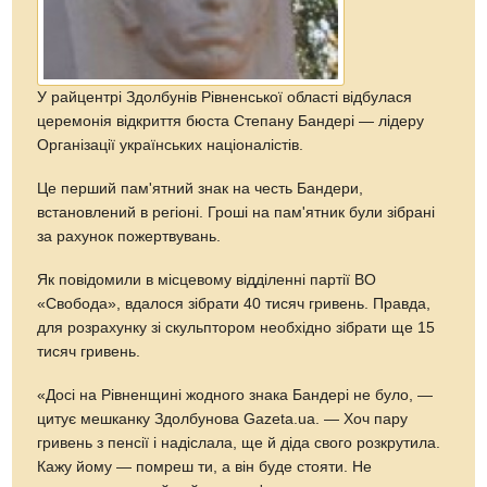
У райцентрі Здолбунів Рівненської області відбулася
церемонія відкриття бюста Степану Бандері — лідеру
Організації українських націоналістів.
Це перший пам'ятний знак на честь Бандери,
встановлений в регіоні. Гроші на пам'ятник були зібрані
за рахунок пожертвувань.
Як повідомили в місцевому відділенні партії ВО
«Свобода», вдалося зібрати 40 тисяч гривень. Правда,
для розрахунку зі скульптором необхідно зібрати ще 15
тисяч гривень.
«Досі на Рівненщині жодного знака Бандері не було, —
цитує мешканку Здолбунова Gazeta.ua. — Хоч пару
гривень з пенсії і надіслала, ще й діда свого розкрутила.
Кажу йому — помреш ти, а він буде стояти. Не