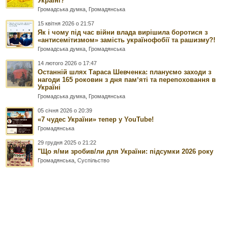
Україні?
Громадська думка
,
Громадянська
15 квітня 2026 о 21:57
Як і чому під час війни влада вирішила боротися з
«антисемітизмом» замість українофобії та рашизму?!
Громадська думка
,
Громадянська
14 лютого 2026 о 17:47
Останній шлях Тараса Шевченка: плануємо заходи з
нагоди 165 роковин з дня памʼяті та перепоховання в
Україні
Громадська думка
,
Громадянська
05 січня 2026 о 20:39
«7 чудес України» тепер у YouTube!
Громадянська
29 грудня 2025 о 21:22
"Що я/ми зробив/ли для України: підсумки 2026 року
Громадянська
,
Суспільство