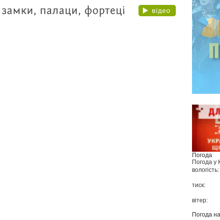
Погода
Погода у
вологість:
тиск:
вітер:
Погода н