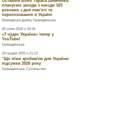
Останній шлях Тараса Шевченка:
плануємо заходи з нагоди 165
роковин з дня памʼяті та
перепоховання в Україні
Громадська думка
,
Громадянська
05 січня 2026 о 20:39
«7 чудес України» тепер у
YouTube!
Громадянська
29 грудня 2025 о 21:22
"Що я/ми зробив/ли для України:
підсумки 2026 року
Громадянська
,
Суспільство