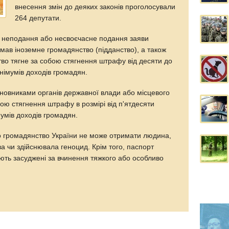
внесення змін до деяких законів проголосували
264 депутати.
о неподання або несвоєчасне подання заяви
мав іноземне громадянство (підданство), а також
тво тягне за собою стягнення штрафу від десяти до
німумів доходів громадян.
 чиновниками органів державної влади або місцевого
ою стягнення штрафу в розмірі від п'ятдесяти
умів доходів громадян.
о громадянство України не може отримати людина,
а чи здійснювала геноцид. Крім того, паспорт
ють засуджені за вчинення тяжкого або особливо