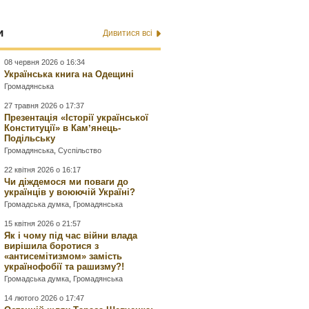
и
Дивитися всі
08 червня 2026 о 16:34
Українська книга на Одещині
Громадянська
27 травня 2026 о 17:37
Презентація «Історії української
Конституції» в Камʼянець-
Подільську
Громадянська
,
Суспільство
22 квітня 2026 о 16:17
Чи діждемося ми поваги до
українців у воюючій Україні?
Громадська думка
,
Громадянська
15 квітня 2026 о 21:57
Як і чому під час війни влада
вирішила боротися з
«антисемітизмом» замість
українофобії та рашизму?!
Громадська думка
,
Громадянська
14 лютого 2026 о 17:47