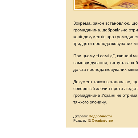
Зокрема, закон встановлює, щ
громадянина, добровільно отри
копії документів про громадянс
тридцяти неоподатковуваних мі
При цьому ті самі дії, вчинені
самоврядування, тягнуть за соб
до ста неоподатковуваних мінім
Документ також встановлює, щ
совершівій злочин проти людств
громадянина Україні не отрима
тяжкого злочину.
Джерело:
Подробности
Розділи:
Суспільство