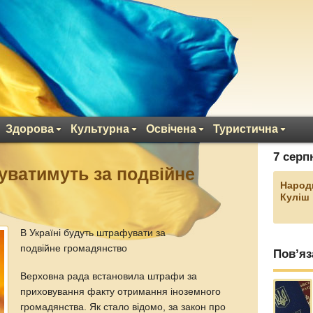
Здорова
Культурна
Освічена
Туристична
7 серп
уватимуть за подвійне
Народ
Куліш
В Україні будуть штрафувати за
подвійне громадянство
Пов’яз
Верховна рада встановила штрафи за
приховування факту отримання іноземного
громадянства. Як стало відомо, за закон про