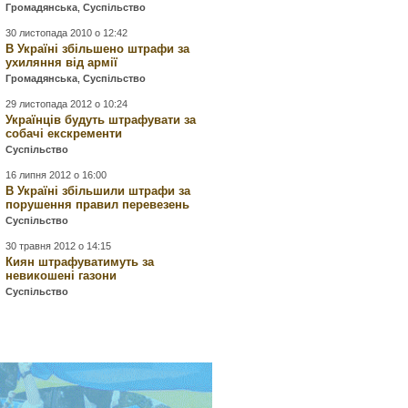
Громадянська
,
Суспільство
30 листопада 2010 о 12:42
В Україні збільшено штрафи за
ухиляння від армії
Громадянська
,
Суспільство
29 листопада 2012 о 10:24
Українців будуть штрафувати за
собачі екскременти
Суспільство
16 липня 2012 о 16:00
В Україні збільшили штрафи за
порушення правил перевезень
Суспільство
30 травня 2012 о 14:15
Киян штрафуватимуть за
невикошені газони
Суспільство