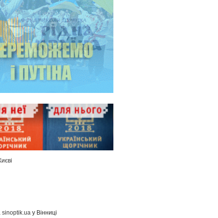
Києві
а
sinoptik.ua
у Вінниці