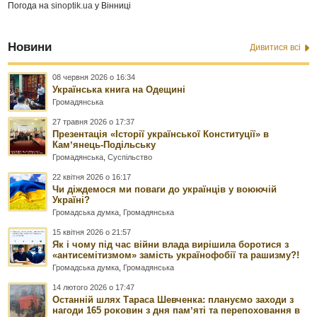
Погода на
sinoptik.ua
у Вінниці
Новини
Дивитися всі
08 червня 2026 о 16:34
Українська книга на Одещині
Громадянська
27 травня 2026 о 17:37
Презентація «Історії української Конституції» в
Камʼянець-Подільську
Громадянська
,
Суспільство
22 квітня 2026 о 16:17
Чи діждемося ми поваги до українців у воюючій
Україні?
Громадська думка
,
Громадянська
15 квітня 2026 о 21:57
Як і чому під час війни влада вирішила боротися з
«антисемітизмом» замість українофобії та рашизму?!
Громадська думка
,
Громадянська
14 лютого 2026 о 17:47
Останній шлях Тараса Шевченка: плануємо заходи з
нагоди 165 роковин з дня памʼяті та перепоховання в