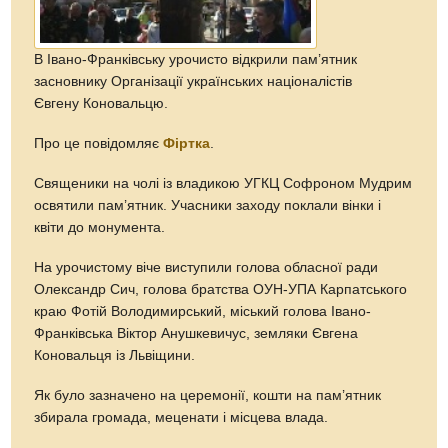
В Івано-Франківську урочисто відкрили пам’ятник
засновнику Організації українських націоналістів
Євгену Коновальцю.
Про це повідомляє
Фіртка
.
Священики на чолі із владикою УГКЦ Софроном Мудрим
освятили пам’ятник. Учасники заходу поклали вінки і
квіти до монумента.
На урочистому віче виступили голова обласної ради
Олександр Сич, голова братства ОУН-УПА Карпатського
краю Фотій Володимирський, міський голова Івано-
Франківська Віктор Анушкевичус, земляки Євгена
Коновальця із Львіщини.
Як було зазначено на церемонії, кошти на пам’ятник
збирала громада, меценати і місцева влада.