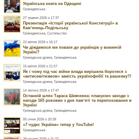
Українська книга на Одещині
Громадянська
27 травня 2026 о 17:37
Презентація «Історії української Конституції» в
Камʼянець-Подільську
Громадянська
,
Суспільство
22 квітня 2026 о 16:17
Чи діждемося ми поваги до українців у воюючій
Україні?
Громадська думка
,
Громадянська
15 квітня 2026 о 21:57
Як і чому під час війни влада вирішила боротися з
«антисемітизмом» замість українофобії та рашизму?!
Громадська думка
,
Громадянська
14 лютого 2026 о 17:47
Останній шлях Тараса Шевченка: плануємо заходи з
нагоди 165 роковин з дня памʼяті та перепоховання в
Україні
Громадська думка
,
Громадянська
05 січня 2026 о 20:39
«7 чудес України» тепер у YouTube!
Громадянська
29 грудня 2025 о 21:22