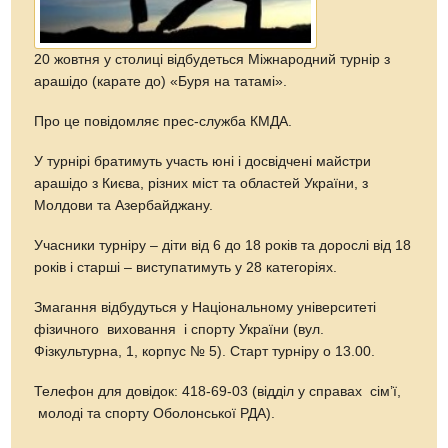
20 жовтня у столиці відбудеться Міжнародний турнір з
арашідо (карате до) «Буря на татамі».
Про це повідомляє прес-служба КМДА.
У турнірі братимуть участь юні і досвідчені майстри
арашідо з Києва, різних міст та областей України, з
Молдови та Азербайджану.
Учасники турніру – діти від 6 до 18 років та дорослі від 18
років і старші – виступатимуть у 28 категоріях.
Змагання відбудуться у Національному університеті
фізичного виховання і спорту України (вул.
Фізкультурна, 1, корпус № 5). Старт турніру о 13.00.
Телефон для довідок: 418-69-03 (відділ у справах сім’ї,
молоді та спорту Оболонської РДА).