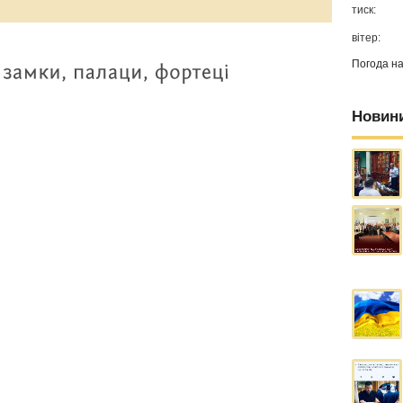
тиск:
вітер:
Погода н
Новин