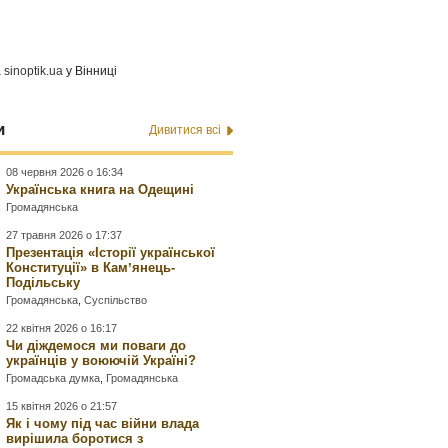
а
sinoptik.ua
у Вінниці
и
Дивитися всі
08 червня 2026 о 16:34
Українська книга на Одещині
Громадянська
27 травня 2026 о 17:37
Презентація «Історії української
Конституції» в Камʼянець-
Подільську
Громадянська
,
Суспільство
22 квітня 2026 о 16:17
Чи діждемося ми поваги до
українців у воюючій Україні?
Громадська думка
,
Громадянська
15 квітня 2026 о 21:57
Як і чому під час війни влада
вирішила боротися з