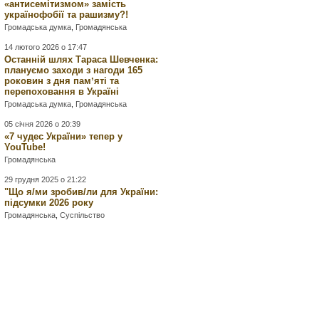
«антисемітизмом» замість
українофобії та рашизму?!
Громадська думка
,
Громадянська
14 лютого 2026 о 17:47
Останній шлях Тараса Шевченка:
плануємо заходи з нагоди 165
роковин з дня памʼяті та
перепоховання в Україні
Громадська думка
,
Громадянська
05 січня 2026 о 20:39
«7 чудес України» тепер у
YouTube!
Громадянська
29 грудня 2025 о 21:22
"Що я/ми зробив/ли для України:
підсумки 2026 року
Громадянська
,
Суспільство