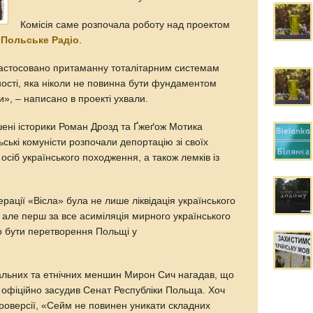
Комісія саме розпочала роботу над проектом
є
Польське Радіо
.
 застосовано притаманну тоталітарним системам
ності, яка ніколи не повинна бути фундаментом
», – написано в проекті ухвали.
ошені історики Роман Дрозд та Ґжеґож Мотика
ьські комуністи розпочали депортацію зі своїх
осіб українського походження, а також лемків із
рації «Вісла» була не лише ліквідація українського
, але перш за все асиміляція мирного українського
о бути перетворення Польщі у
нальних та етнічних меншин Мирон Сич нагадав, що
в офіційно засудив Сенат Республіки Польща. Хоч
троверсії, «Сейм не повинен уникати складних