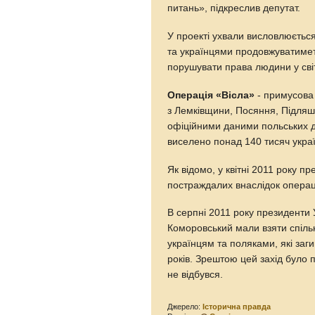
питань», підкреслив депутат.
У проекті ухвали висловлюєтьс
та українцями продовжуватимет
порушувати права людини у світ
Операція «Вісла»
- примусова
з Лемківщини, Посяння, Підляшш
офіційними даними польських дж
виселено понад 140 тисяч украї
Як відомо, у квітні 2011 року п
постраждалих внаслідок операці
В серпні 2011 року президенти 
Коморовський мали взяти спільн
українцям та поляками, які заг
років. Зрештою цей захід було 
не відбувся.
Джерело:
Історична правда