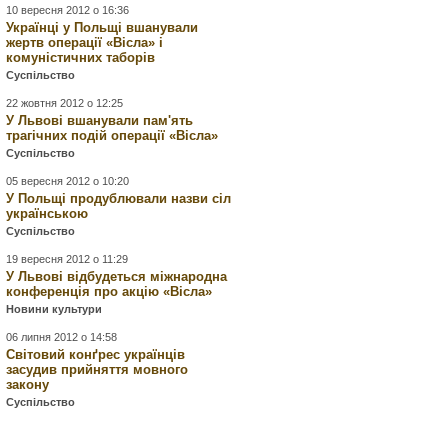
10 вересня 2012 о 16:36
Українці у Польщі вшанували
жертв операції «Вісла» і
комуністичних таборів
Суспільство
22 жовтня 2012 о 12:25
У Львові вшанували пам'ять
трагічних подій операції «Вісла»
Суспільство
05 вересня 2012 о 10:20
У Польщі продублювали назви сіл
українською
Суспільство
19 вересня 2012 о 11:29
У Львові відбудеться міжнародна
конференція про акцію «Вісла»
Новини культури
06 липня 2012 о 14:58
Світовий конґрес українців
засудив прийняття мовного
закону
Суспільство