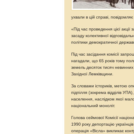
ухвали в цій справі, повідомля
«Під час проведення цієї акції
засаду колективної відповідаль
політики демократичної держави
Під час засідання комісії запр
нагадали, що 65 років тому пол
земель десяток тисяч невинних 
Західної Лемківщини.
За словами істориків, метою опе
підпілля (зокрема відділів УПА)
населення, наслідком якої мал
національний моноліт.
Голова сеймової Комісії націо
1990 року депортацію українці
операція «Вісла» викликає кон