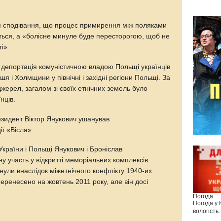
я сподівання, що процес примирення між поляками
ься, а «болісне минуле буде пересторогою, щоб не
і».
 депортація комуністичною владою Польщі українців
я і Холмщини у північні і західні регіони Польщі. За
ерел, загалом зі своїх етнічних земель було
нців.
резидент Віктор Янукович ушанував
ї «Вісла».
України і Польщі Янукович і Броніслав
у участь у відкритті меморіальних комплексів
инули внаслідок міжетнічного конфлікту 1940-их
перенесено на жовтень 2011 року, але він досі
Погода
Погода у
вологість: