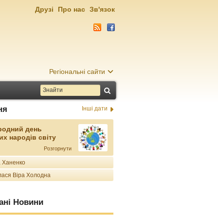
Друзі
Про нас
Зв'язок
Регіональні сайти
ня
Інші дати
родний день
их народів світу
Розгорнути
 Ханенко
ася Віра Холодна
ані Новини