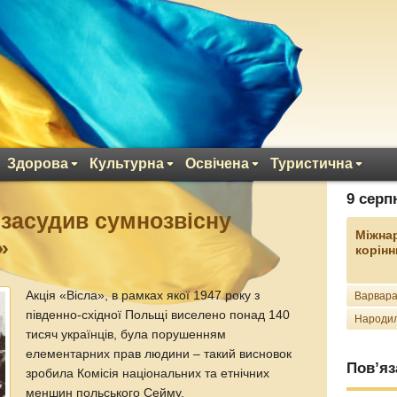
Здорова
Культурна
Освічена
Туристична
9 серп
засудив сумнозвісну
Міжна
»
корінн
Акція «Вісла», в рамках якої 1947 року з
Варвара
південно-східної Польщі виселено понад 140
Народил
тисяч українців, була порушенням
елементарних прав людини – такий висновок
Пов’яз
зробила Комісія національних та етнічних
меншин польського Сейму.