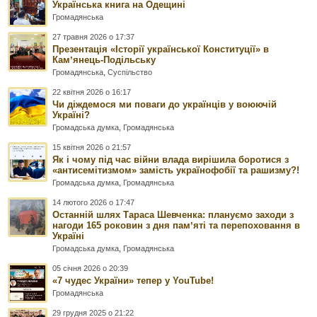
Українська книга на Одещині
Громадянська
27 травня 2026 о 17:37
Презентація «Історії української Конституції» в
Камʼянець-Подільську
Громадянська
,
Суспільство
22 квітня 2026 о 16:17
Чи діждемося ми поваги до українців у воюючій
Україні?
Громадська думка
,
Громадянська
15 квітня 2026 о 21:57
Як і чому під час війни влада вирішила боротися з
«антисемітизмом» замість українофобії та рашизму?!
Громадська думка
,
Громадянська
14 лютого 2026 о 17:47
Останній шлях Тараса Шевченка: плануємо заходи з
нагоди 165 роковин з дня памʼяті та перепоховання в
Україні
Громадська думка
,
Громадянська
05 січня 2026 о 20:39
«7 чудес України» тепер у YouTube!
Громадянська
29 грудня 2025 о 21:22