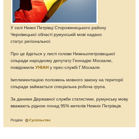
У селі Нижні Петрівці Сторожинецького району
Чернівецької області румунській мові надано
статус регіональної.
Про це йдеться у листі голови Нижньопетровецької
сільради народному депутату Геннадію Москалю,
повідомили
УНІАН
у прес-службі Г.Москаля.
Імплементацією положень мовного закону на території
сільради займається спеціальна робоча група.
За даними Державної служби статистики, румунську мову
вважають рідною понад 95% жителів Нижніх Петрівців.
Розділи:
Суспільство