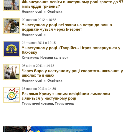
Фінансування освіти в наступному році зросте до 93
мільярдів гривень?
Новини освіти
,
Освічена
02 серпня 2012 о 16:55
У наступному році всі заяви на вступ до вишів
подаватимуться через Інтернет
Новини освіти
24 травня 2011 о 12:15
У наступному році «Таврійські ігри» повернуться у
Каховку
Культурна
,
Новини культури
05 квітня 2011 о 14:18
Через Євро у наступному році скоротять навчання у
школах та вишах
Новини освіти
,
Освічена
16 серпня 2011 о 14:39
Реклама Криму з новим офіційним символом
з'явиться у наступному році
Туристичні новини
,
Туристична