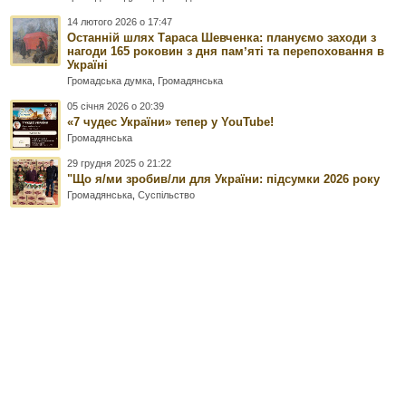
14 лютого 2026 о 17:47
Останній шлях Тараса Шевченка: плануємо заходи з
нагоди 165 роковин з дня памʼяті та перепоховання в
Україні
Громадська думка
,
Громадянська
05 січня 2026 о 20:39
«7 чудес України» тепер у YouTube!
Громадянська
29 грудня 2025 о 21:22
"Що я/ми зробив/ли для України: підсумки 2026 року
Громадянська
,
Суспільство