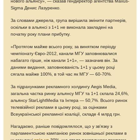
нового альянсу», — сказав гендиректор агентства Maxus-
Sigma Денис Лазуренко.
За словами джерела, група вирішила змінити партнерів,
оскільки в альянсі з 1+1 не виконала закладені на
початку року плани прибутку.
«Протягом майже всього року, за винятком періоду
чемпіонату Євро-2012, канали МГУ заповнювалися
набагато гірше, ніж канали 1+1», — зазначив він. За
даними видання, заповнюваність 1+1 у цьому році
сягала майже 100%, в той час як МГУ — 60-70%.
За підрахунками рекламного холдингу Aegis Media,
загальна частка ринку альянсу МГУ та 1+1 склала 24,6%,
альянсу StarLightMedia та Інтера — 50,7%. Всього ринок
телевізійної реклами в цьому році, за оцінками
Всеукраїнської рекламної коаліції, складе 4 млрд грн.
Нагадаємо, раніше повідомлялося, що у зв'язку з
парламентською кампанією ринок зовнішньої реклами в