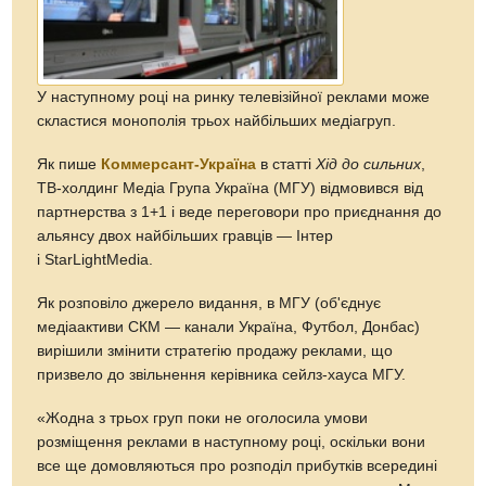
У наступному році на ринку телевізійної реклами може
скластися монополія трьох найбільших медіагруп.
Як пише
Коммерсант-Україна
в статті
Хід до сильних
,
ТВ-холдинг Медіа Група Україна (МГУ) відмовився від
партнерства з 1+1 і веде переговори про приєднання до
альянсу двох найбільших гравців — Інтер
і StarLightMedia.
Як розповіло джерело видання, в МГУ (об'єднує
медіаактиви СКМ — канали Україна, Футбол, Донбас)
вирішили змінити стратегію продажу реклами, що
призвело до звільнення керівника сейлз-хауса МГУ.
«Жодна з трьох груп поки не оголосила умови
розміщення реклами в наступному році, оскільки вони
все ще домовляються про розподіл прибутків всередині