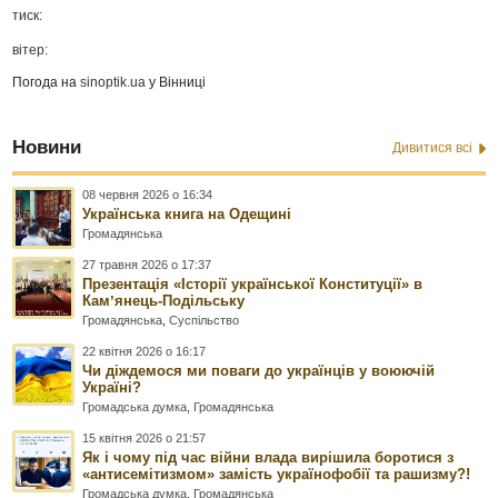
тиск:
вітер:
Погода на
sinoptik.ua
у Вінниці
Новини
Дивитися всі
08 червня 2026 о 16:34
Українська книга на Одещині
Громадянська
27 травня 2026 о 17:37
Презентація «Історії української Конституції» в
Камʼянець-Подільську
Громадянська
,
Суспільство
22 квітня 2026 о 16:17
Чи діждемося ми поваги до українців у воюючій
Україні?
Громадська думка
,
Громадянська
15 квітня 2026 о 21:57
Як і чому під час війни влада вирішила боротися з
«антисемітизмом» замість українофобії та рашизму?!
Громадська думка
,
Громадянська