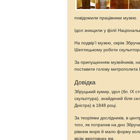
повідомили працівники музею.
Ідол знищили у філії Національ
На подвір’ї музею, окрім Збруч
Шептицькому роботи скульптор
За припущенням музейників, на
поставити голову митрополита 
Довідка
Збруцький кумир, ідол (бл. IX ст
скульптура), знайдений біля сел
Дністра) в 1848 році.
За теоріями дослідників, в цент
того, як потрапив на дно Збруч
рівнем моря й мало форму кол
вісім жертовних ям.