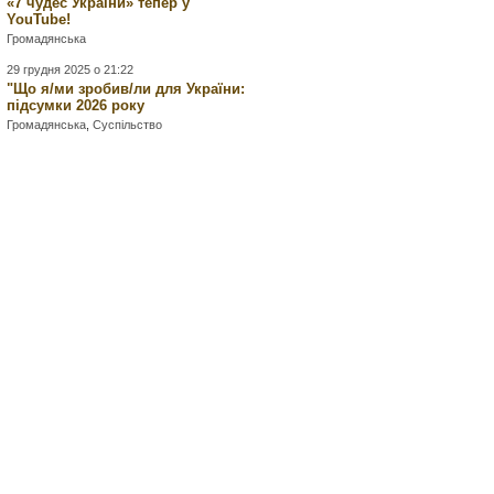
«7 чудес України» тепер у
YouTube!
Громадянська
29 грудня 2025 о 21:22
"Що я/ми зробив/ли для України:
підсумки 2026 року
Громадянська
,
Суспільство