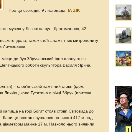
Про це сьогодні, 9 листопада,
ІА ZIK
ного музею у Львові на вул. Драгоманова, 42.
анського ідола, також стоїть пам’ятник митрополиту
а Литвиненка.
 місце де був Збручанський ідол планується
Шептицького роботи скульптора Василя Ярича.
оліття) – слов’янський кам’яний стовп (ідол,
а Личківці коло Гусятина в річці Збруч (притока
рі капища на горі Богит стояв стовп Світовида до
а. Капище розташовувалося на висоті 417 м над
а діаметром майже 17 м. Навколо нього виявили