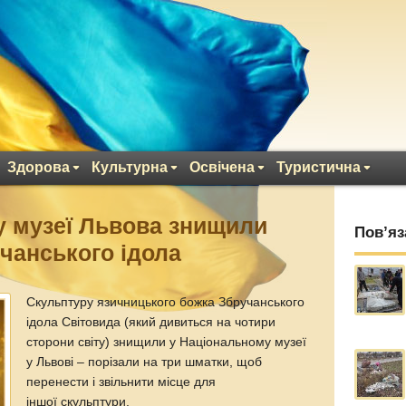
Здорова
Культурна
Освічена
Туристична
у музеї Львова знищили
Пов’яз
чанського ідола
Скульптуру язичницького божка Збручанського
ідола Світовида (який дивиться на чотири
сторони світу) знищили у Національному музеї
у Львові – порізали на три шматки, щоб
перенести і звільнити місце для
іншої скульптури.