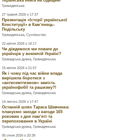
Українська книга на Одещині
Громадянська
27 травня 2026 о 17:37
Презентація «Історії української
Конституції» в Камʼянець-
Подільську
Громадянська
,
Суспільство
22 квітня 2026 о 16:17
Чи діждемося ми поваги до
українців у воюючій Україні?
Громадська думка
,
Громадянська
15 квітня 2026 о 21:57
Як і чому під час війни влада
вирішила боротися з
«антисемітизмом» замість
українофобії та рашизму?!
Громадська думка
,
Громадянська
14 лютого 2026 о 17:47
Останній шлях Тараса Шевченка:
плануємо заходи з нагоди 165
роковин з дня памʼяті та
перепоховання в Україні
Громадська думка
,
Громадянська
05 січня 2026 о 20:39