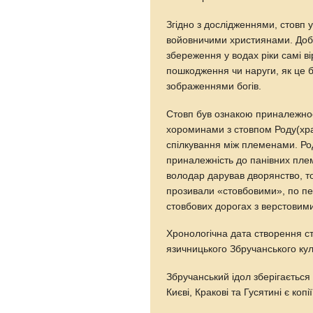
Згідно з дослідженнями, стовп у
войовничими християнами. Добри
збереження у водах ріки самі ві
пошкодження чи наруги, як це 
зображеннями богів.
Стовп був ознакою приналежност
хороминами з стовпом Роду(хр
спілкування між племенами. Род
приналежність до панівних плем
володар дарував дворянство, т
прозивали «стовбовими», по пе
стовбових дорогах з верстовими
Хронологічна дата створення ст
язичницького Збручанського кул
Збручанський ідол зберігається 
Києві, Кракові та Гусятині є коп