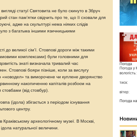
 вигляді статуї Святовита не було скинуто в Збруч
й стан пам’ятки свідчить про те, що її сховали для
руючі, адже на скульптурі нема ніяких слідів
було з багатьма іншими язичницькими
і до великої сім’ї. Стовпові дороги між такими
амовими комплексами) були головними для
овитість знаті визначала тривалий час
Погода
Погода у
ен. Стовпові бояри пізніше, коли за вислугу
вологість:
о «новодел» та виморочене чи куплене дворянство
тиск:
рвинному накопиченню капіталів розбоєм на
 стовбами (від стовбур).
вітер:
Погода н
овпа (ідола) збігається з періодом існування
ьтового центру.
Новин
в Краківському археологічному музеї. В Москві,
ії ідола натуральної величини.