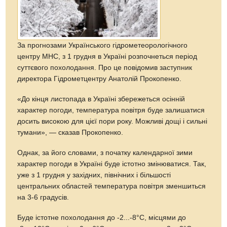
За прогнозами Українського гідрометеорологічного
центру МНС, з 1 грудня в Україні розпочнеться період
суттєвого похолодання. Про це повідомив заступник
директора Гідрометцентру Анатолій Прокопенко.
«До кінця листопада в Україні збережеться осінній
характер погоди, температура повітря буде залишатися
досить високою для цієї пори року. Можливі дощі і сильні
тумани», — сказав Прокопенко.
Однак, за його словами, з початку календарної зими
характер погоди в Україні буде істотно змінюватися. Так,
уже з 1 грудня у західних, північних і більшості
центральних областей температура повітря зменшиться
на 3-6 градусів.
Буде істотне похолодання до -2...-8°С, місцями до