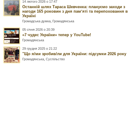
14 лютого 2026 о 17:47
Останній шлях Тараса Шевченка: плануємо заходи з
нагоди 165 роковин з дня памʼяті та перепоховання в
Україні
Громадська думка
,
Громадянська
05 січня 2026 о 20:39
«7 чудес України» тепер у YouTube!
Громадянська
29 грудня 2025 о 21:22
"Що я/ми зробив/ли для України: підсумки 2026 року
Громадянська
,
Суспільство