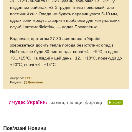
-8…-12°С уночі та 0...-6°С удень, водночас +3...-3°С у
південних районах. «2-3 грудня ітиме невеликий, але
постійний сніг. Опади не будуть перевищувати 5-10 мм,
однак вони можуть створити проблеми для комунальних
служб і автомобілістів», — додав Прокопенко.
Водночас, протягом 27-30 листопада в Україні
збережеться досить тепла погода без істотних опадів.
Найтепліше буде 30 листопада: вночі +4…+9°С, а вдень
+9...+15°С. На півдні у цей день +12…+18°С, подекуди до
+20°С, вночі +8…+14°С.
Джерело:
ТСН
Розділи:
Довкілля
Пов’язані Новини